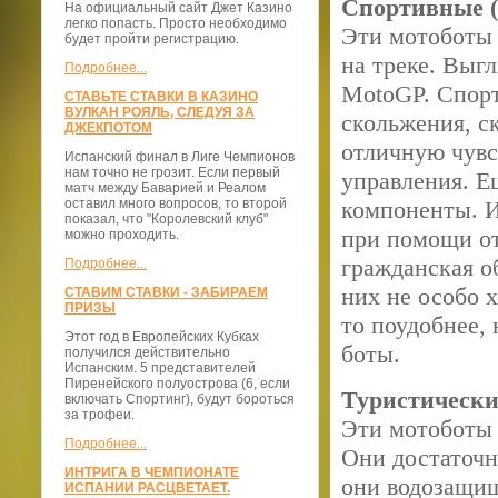
Спортивные (
На официальный сайт Джет Казино
легко попасть. Просто необходимо
Эти мотоботы 
будет пройти регистрацию.
на треке. Выгл
Подробнее...
MotoGP. Спор
СТАВЬТЕ СТАВКИ В КАЗИНО
ВУЛКАН РОЯЛЬ, СЛЕДУЯ ЗА
скольжения, с
ДЖЕКПОТОМ
отличную чувс
Испанский финал в Лиге Чемпионов
нам точно не грозит. Если первый
управления. Е
матч между Баварией и Реалом
оставил много вопросов, то второй
компоненты. И
показал, что "Королевский клуб"
при помощи от
можно проходить.
гражданская об
Подробнее...
них не особо 
СТАВИМ СТАВКИ - ЗАБИРАЕМ
ПРИЗЫ
то поудобнее,
Этот год в Европейских Кубках
боты.
получился действительно
Испанским. 5 представителей
Пиренейского полуострова (6, если
Туристически
включать Спортинг), будут бороться
за трофеи.
Эти мотоботы 
Подробнее...
Они достаточн
ИНТРИГА В ЧЕМПИОНАТЕ
они водозащищ
ИСПАНИИ РАСЦВЕТАЕТ.