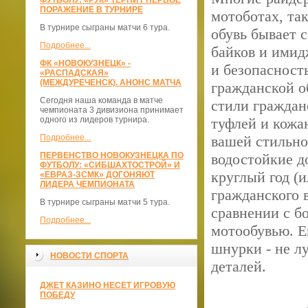
ФУТБОЛУ: «РУК» ТЕРПИТ ПЕРВОЕ
ПОРАЖЕНИЕ В ТУРНИРЕ
мотоботах, та
В турнире сыграны матчи 6 тура.
обувь бывает 
Подробнее...
байков и имид
ФК «НОВОКУЗНЕЦК» -
и безопасност
«РАСПАДСКАЯ»
(МЕЖДУРЕЧЕНСК). АНОНС МАТЧА
гражданской о
Сегодня наша команда в матче
стили гражданс
чемпионата 3 дивизиона принимает
одного из лидеров турнира.
туфлей и кожан
Подробнее...
вашей стильно
ПЕРВЕНСТВО НОВОКУЗНЕЦКА ПО
водостойкие д
ФУТБОЛУ: «СИБШАХТОСТРОЙ» И
круглый год (и
«ЕВРАЗ-ЗСМК» ДОГОНЯЮТ
ЛИДЕРА ЧЕМПИОНАТА
гражданского 
В турнире сыграны матчи 5 тура.
сравнении с б
Подробнее...
мотообувью. Ещ
шнурки - не л
НОВОСТИ СПОРТА
деталей.
ДЖЕТ КАЗИНО НЕСЕТ ИГРОВУЮ
ПОБЕДУ