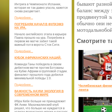
бывают разной
Интрига в Чемпионате Испании,
которая не так давно угасла, кажется
баланс между 
снова расцветает.
продвинутой з
Подробнее...
обычно они не
ПОГРЕБНЯК НАЧАЛ В ФУЛХЭМЭ
НА УРА.
мотодальнобой
Начало английского этапа в карьере
Павла прошло на ура. Погребняк в
Смотрите т
первом же матче забил такой
важный гол в ворота Сток Сити.
Подробнее...
КУБОК АФРИКАНСКИХ НАЦИЙ.
Команда Ганы победила в своем
дебютном матче против Ботсваны
на Кубке Африки в групповой стадии.
финалист прошлого года добился
минимальной победы 1:0.
Подробнее...
Челябинская фин
лента
ВАЖНОСТЬ НАУКИ ЭКОЛОГИЯ В
СОВРЕМЕННОМ МИРЕ
Ибра Кебе больше не принадлежит
ФК Анжи. Махачкалинский клуб
решил, что больше не нуждается в
услугах возрастного игрока и расторг