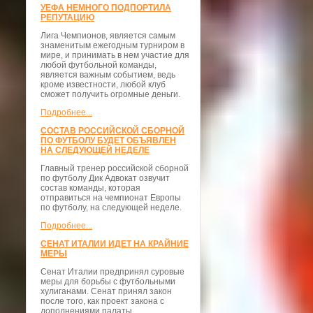
УЕФА НЕМНОГО ПОДПОРТИЛА
РЕПУТАЦИЮ
Лига Чемпионов, является самым
знаменитым ежегодным турниром в
мире, и принимать в нем участие для
любой футбольной команды,
является важным событием, ведь
кроме известности, любой клуб
сможет получить огромные деньги.
Подробнее...
СОСТАВ РОССИЙСКОЙ СБОРНОЙ
ПО ФУТБОЛУ БУДЕТ ОБЪЯВЛЕН
НА СЛЕДУЮЩЕЙ НЕДЕЛЕ
Главный тренер российской сборной
по футболу Дик Адвокат озвучит
состав команды, которая
отправиться на чемпионат Европы
по футболу, на следующей неделе.
Подробнее...
СЕНАТ ИТАЛИИ ИДЕТ НА КРАЙНИЕ
МЕРЫ
Сенат Италии предпринял суровые
меры для борьбы с футбольными
хулиганами. Сенат принял закон
после того, как проект закона с
дополнениями палаты