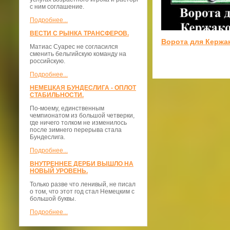
с ним соглашение.
Подробнее...
ВЕСТИ С РЫНКА ТРАНСФЕРОВ.
Ворота для Кержа
Матиас Суарес не согласился
сменить бельгийскую команду на
российскую.
Подробнее...
НЕМЕЦКАЯ БУНДЕСЛИГА - ОПЛОТ
СТАБИЛЬНОСТИ.
По-моему, единственным
чемпионатом из большой четверки,
где ничего толком не изменилось
после зимнего перерыва стала
Бундеслига.
Подробнее...
ВНУТРЕННЕЕ ДЕРБИ ВЫШЛО НА
НОВЫЙ УРОВЕНЬ.
Только разве что ленивый, не писал
о том, что этот год стал Немецким с
большой буквы.
Подробнее...