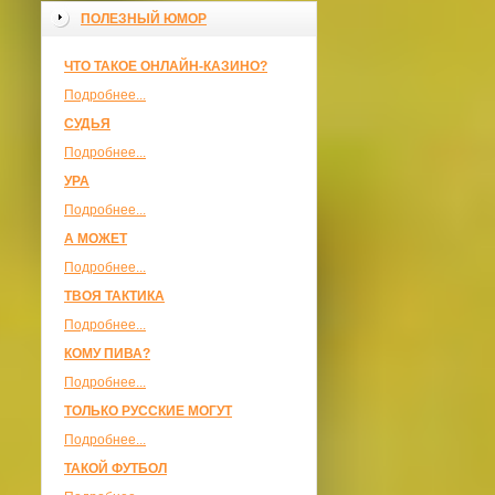
ПОЛЕЗНЫЙ ЮМОР
ЧТО ТАКОЕ ОНЛАЙН-КАЗИНО?
Подробнее...
СУДЬЯ
Подробнее...
УРА
Подробнее...
А МОЖЕТ
Подробнее...
ТВОЯ ТАКТИКА
Подробнее...
КОМУ ПИВА?
Подробнее...
ТОЛЬКО РУССКИЕ МОГУТ
Подробнее...
ТАКОЙ ФУТБОЛ