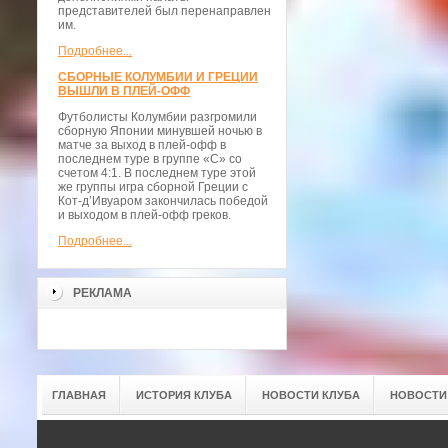
представителей был перенаправлен
им.
Подробнее...
СБОРНЫЕ КОЛУМБИИ И ГРЕЦИИ
ВЫШЛИ В ПЛЕЙ-ОФФ
Футболисты Колумбии разгромили
сборную Японии минувшей ночью в
матче за выход в плей-офф в
последнем туре в группе «С» со
счетом 4:1. В последнем туре этой
же группы игра сборной Греции с
Кот-д’Ивуаром закончилась победой
и выходом в плей-офф греков.
Подробнее...
РЕКЛАМА
ГЛАВНАЯ
ИСТОРИЯ КЛУБА
НОВОСТИ КЛУБА
НОВОСТИ