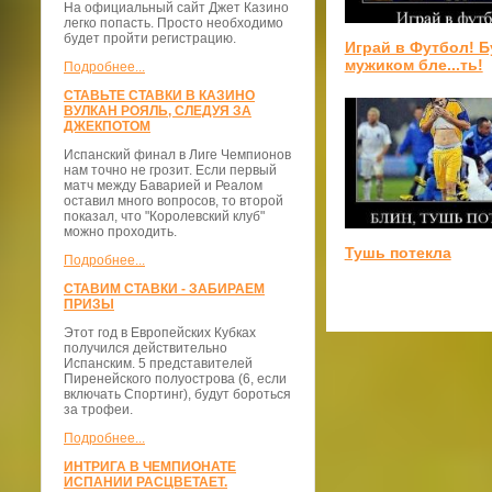
На официальный сайт Джет Казино
легко попасть. Просто необходимо
будет пройти регистрацию.
Играй в Футбол! Б
мужиком бле...ть!
Подробнее...
СТАВЬТЕ СТАВКИ В КАЗИНО
ВУЛКАН РОЯЛЬ, СЛЕДУЯ ЗА
ДЖЕКПОТОМ
Испанский финал в Лиге Чемпионов
нам точно не грозит. Если первый
матч между Баварией и Реалом
оставил много вопросов, то второй
показал, что "Королевский клуб"
можно проходить.
Тушь потекла
Подробнее...
СТАВИМ СТАВКИ - ЗАБИРАЕМ
ПРИЗЫ
Этот год в Европейских Кубках
получился действительно
Испанским. 5 представителей
Пиренейского полуострова (6, если
включать Спортинг), будут бороться
за трофеи.
Подробнее...
ИНТРИГА В ЧЕМПИОНАТЕ
ИСПАНИИ РАСЦВЕТАЕТ.