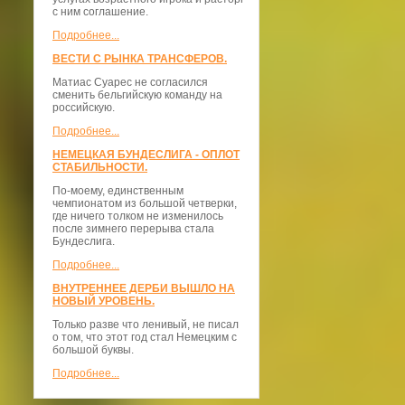
с ним соглашение.
Подробнее...
ВЕСТИ С РЫНКА ТРАНСФЕРОВ.
Матиас Суарес не согласился
сменить бельгийскую команду на
российскую.
Подробнее...
НЕМЕЦКАЯ БУНДЕСЛИГА - ОПЛОТ
СТАБИЛЬНОСТИ.
По-моему, единственным
чемпионатом из большой четверки,
где ничего толком не изменилось
после зимнего перерыва стала
Бундеслига.
Подробнее...
ВНУТРЕННЕЕ ДЕРБИ ВЫШЛО НА
НОВЫЙ УРОВЕНЬ.
Только разве что ленивый, не писал
о том, что этот год стал Немецким с
большой буквы.
Подробнее...