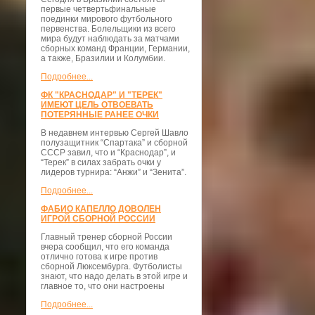
первые четвертьфинальные
поединки мирового футбольного
первенства. Болельщики из всего
мира будут наблюдать за матчами
сборных команд Франции, Германии,
а также, Бразилии и Колумбии.
Подробнее...
ФК "КРАСНОДАР" И "ТЕРЕК"
ИМЕЮТ ЦЕЛЬ ОТВОЕВАТЬ
ПОТЕРЯННЫЕ РАНЕЕ ОЧКИ
В недавнем интервью Сергей Шавло
полузащитник “Спартака” и сборной
СССР завил, что и “Краснодар”, и
“Терек” в силах забрать очки у
лидеров турнира: “Анжи” и “Зенита”.
Подробнее...
ФАБИО КАПЕЛЛО ДОВОЛЕН
ИГРОЙ СБОРНОЙ РОССИИ
Главный тренер сборной России
вчера сообщил, что его команда
отлично готова к игре против
сборной Люксембурга. Футболисты
знают, что надо делать в этой игре и
главное то, что они настроены
Подробнее...