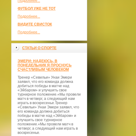
Подробнее...
ФУТБОЛ УЖЕ НЕ ТОТ
Подробнее...
ВИДИТЕ СВИСТОК
Подробнее...
СТАТЬИ О СПОРТЕ
ЭМЕРИ: НАДЕЮСЬ, В
ПОНЕДЕЛЬНИК Я ПРОСНУСЬ
СЧАСТЛИВЫМ ЧЕЛОВЕКОМ
Тренер «Севильи» Унаи Эмери
заявил, что его команда должна
добиться победы в матче над
«Эйбаром» и улучшить свое
турнирное положение.«Мы провели
матч в четверг, а следующий нам
играть в воскресенье.Тренер
«Севильи» Унаи Эмери заявил, что
его команда должна добиться
победы в матче над «Эйбаром» и
улучшить свое турнирное
положение.«Мы провели матч в
четверг, а следующий нам играть в
воскресенье.