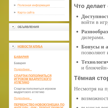
Что делает
Полезная информация
Карта сайта
Доступност
войти в игр
ОБЪЯВЛЕНИЯ
Разнообраз
дилерами.
Бонусы и 
НОВОСТИ КЛУБА
позволяют 
БАВАРИЯ
Технологи
Бавария
и блокчейн
Подробнее...
СПАРТАК ПОПОЛНИТЬСЯ
Тёмная сто
ИГРОКОМ МАДРИТСКОГО
АТЛЕТИКО
Несмотря на п
Спартак пополниться игроком
мадритского атлетико
возможност
Подробнее...
ПЕРВЕНСТВО НОВОКУЗНЕЦКА ПО
высокая ве