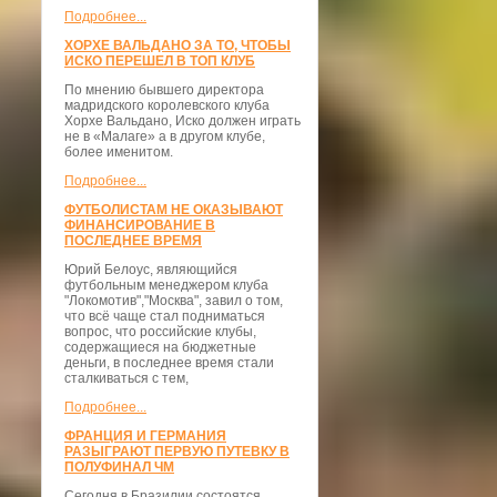
Подробнее...
ХОРХЕ ВАЛЬДАНО ЗА ТО, ЧТОБЫ
ИСКО ПЕРЕШЕЛ В ТОП КЛУБ
По мнению бывшего директора
мадридского королевского клуба
Хорхе Вальдано, Иско должен играть
не в «Малаге» а в другом клубе,
более именитом.
Подробнее...
ФУТБОЛИСТАМ НЕ ОКАЗЫВАЮТ
ФИНАНСИРОВАНИЕ В
ПОСЛЕДНЕЕ ВРЕМЯ
Юрий Белоус, являющийся
футбольным менеджером клуба
"Локомотив","Москва", завил о том,
что всё чаще стал подниматься
вопрос, что российские клубы,
содержащиеся на бюджетные
деньги, в последнее время стали
сталкиваться с тем,
Подробнее...
ФРАНЦИЯ И ГЕРМАНИЯ
РАЗЫГРАЮТ ПЕРВУЮ ПУТЕВКУ В
ПОЛУФИНАЛ ЧМ
Сегодня в Бразилии состоятся