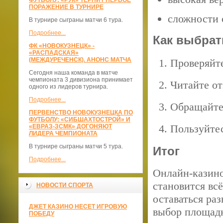
ФУТБОЛУ: «РУК» ТЕРПИТ ПЕРВОЕ
ПОРАЖЕНИЕ В ТУРНИРЕ
сложности 
В турнире сыграны матчи 6 тура.
Подробнее...
Как выбрат
ФК «НОВОКУЗНЕЦК» -
«РАСПАДСКАЯ»
(МЕЖДУРЕЧЕНСК). АНОНС МАТЧА
Проверяйт
Сегодня наша команда в матче
чемпионата 3 дивизиона принимает
Читайте от
одного из лидеров турнира.
Подробнее...
Обращайте 
ПЕРВЕНСТВО НОВОКУЗНЕЦКА ПО
ФУТБОЛУ: «СИБШАХТОСТРОЙ» И
Пользуйте
«ЕВРАЗ-ЗСМК» ДОГОНЯЮТ
ЛИДЕРА ЧЕМПИОНАТА
В турнире сыграны матчи 5 тура.
Итог
Подробнее...
Онлайн-казино
становится вс
НОВОСТИ СПОРТА
оставаться ра
ДЖЕТ КАЗИНО НЕСЕТ ИГРОВУЮ
выбор площадк
ПОБЕДУ