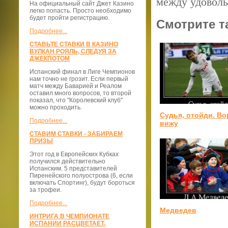
между удоволь
На официальный сайт Джет Казино
легко попасть. Просто необходимо
будет пройти регистрацию.
Смотрите т
Подробнее...
СТАВЬТЕ СТАВКИ В КАЗИНО
ВУЛКАН РОЯЛЬ, СЛЕДУЯ ЗА
ДЖЕКПОТОМ
Испанский финал в Лиге Чемпионов
нам точно не грозит. Если первый
матч между Баварией и Реалом
оставил много вопросов, то второй
показал, что "Королевский клуб"
можно проходить.
Судья, отойди. Во
Подробнее...
вижу
СТАВИМ СТАВКИ - ЗАБИРАЕМ
ПРИЗЫ
Этот год в Европейских Кубках
получился действительно
Испанским. 5 представителей
Пиренейского полуострова (6, если
включать Спортинг), будут бороться
за трофеи.
Подробнее...
Медведев
ИНТРИГА В ЧЕМПИОНАТЕ
ИСПАНИИ РАСЦВЕТАЕТ.