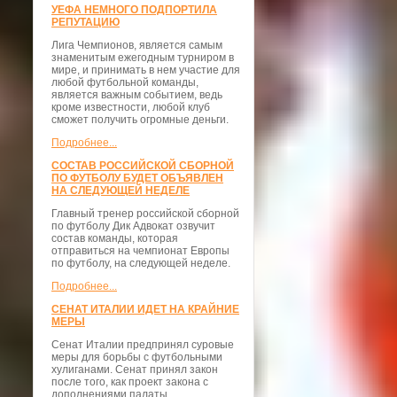
УЕФА НЕМНОГО ПОДПОРТИЛА
РЕПУТАЦИЮ
Лига Чемпионов, является самым
знаменитым ежегодным турниром в
мире, и принимать в нем участие для
любой футбольной команды,
является важным событием, ведь
кроме известности, любой клуб
сможет получить огромные деньги.
Подробнее...
СОСТАВ РОССИЙСКОЙ СБОРНОЙ
ПО ФУТБОЛУ БУДЕТ ОБЪЯВЛЕН
НА СЛЕДУЮЩЕЙ НЕДЕЛЕ
Главный тренер российской сборной
по футболу Дик Адвокат озвучит
состав команды, которая
отправиться на чемпионат Европы
по футболу, на следующей неделе.
Подробнее...
СЕНАТ ИТАЛИИ ИДЕТ НА КРАЙНИЕ
МЕРЫ
Сенат Италии предпринял суровые
меры для борьбы с футбольными
хулиганами. Сенат принял закон
после того, как проект закона с
дополнениями палаты