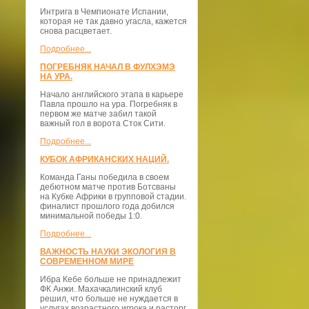
Интрига в Чемпионате Испании,
которая не так давно угасла, кажется
снова расцветает.
Подробнее...
ПОГРЕБНЯК НАЧАЛ В ФУЛХЭМЭ
НА УРА.
Начало английского этапа в карьере
Павла прошло на ура. Погребняк в
первом же матче забил такой
важный гол в ворота Сток Сити.
Подробнее...
КУБОК АФРИКАНСКИХ НАЦИЙ.
Команда Ганы победила в своем
дебютном матче против Ботсваны
на Кубке Африки в групповой стадии.
финалист прошлого года добился
минимальной победы 1:0.
Подробнее...
ВАЖНОСТЬ НАУКИ ЭКОЛОГИЯ В
СОВРЕМЕННОМ МИРЕ
Ибра Кебе больше не принадлежит
ФК Анжи. Махачкалинский клуб
решил, что больше не нуждается в
услугах возрастного игрока и расторг