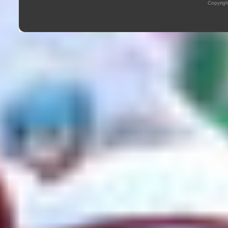
Copyrig