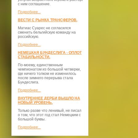
с ним соглашение.
Подробнее...
ВЕСТИ С РЫНКА ТРАНСФЕРОВ.
Матиас Суарес не согласился
сменить бельгийскую команду на
российскую.
Подробнее...
НЕМЕЦКАЯ БУНДЕСЛИГА - ОПЛОТ
СТАБИЛЬНОСТИ.
По-моему, единственным
чемпионатом из большой четверки,
где ничего толком не изменилось
после зимнего перерыва стала
Бундеслига.
Подробнее...
ВНУТРЕННЕЕ ДЕРБИ ВЫШЛО НА
НОВЫЙ УРОВЕНЬ.
Только разве что ленивый, не писал
о том, что этот год стал Немецким с
большой буквы.
Подробнее...