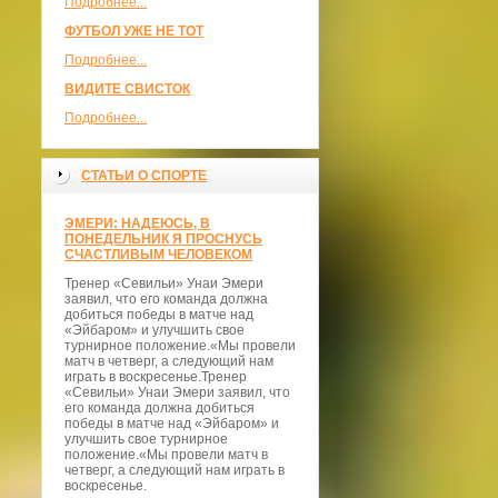
Подробнее...
ФУТБОЛ УЖЕ НЕ ТОТ
Подробнее...
ВИДИТЕ СВИСТОК
Подробнее...
СТАТЬИ О СПОРТЕ
ЭМЕРИ: НАДЕЮСЬ, В
ПОНЕДЕЛЬНИК Я ПРОСНУСЬ
СЧАСТЛИВЫМ ЧЕЛОВЕКОМ
Тренер «Севильи» Унаи Эмери
заявил, что его команда должна
добиться победы в матче над
«Эйбаром» и улучшить свое
турнирное положение.«Мы провели
матч в четверг, а следующий нам
играть в воскресенье.Тренер
«Севильи» Унаи Эмери заявил, что
его команда должна добиться
победы в матче над «Эйбаром» и
улучшить свое турнирное
положение.«Мы провели матч в
четверг, а следующий нам играть в
воскресенье.