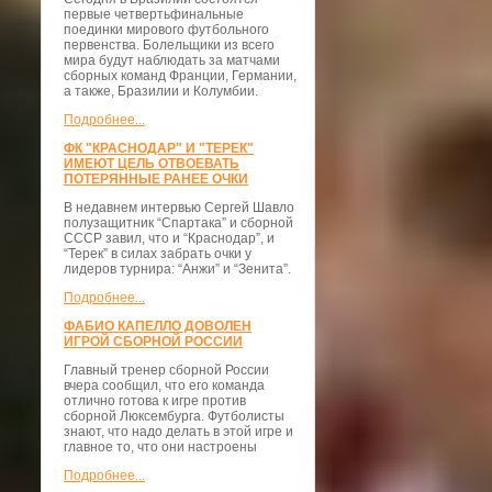
первые четвертьфинальные
поединки мирового футбольного
первенства. Болельщики из всего
мира будут наблюдать за матчами
сборных команд Франции, Германии,
а также, Бразилии и Колумбии.
Подробнее...
ФК "КРАСНОДАР" И "ТЕРЕК"
ИМЕЮТ ЦЕЛЬ ОТВОЕВАТЬ
ПОТЕРЯННЫЕ РАНЕЕ ОЧКИ
В недавнем интервью Сергей Шавло
полузащитник “Спартака” и сборной
СССР завил, что и “Краснодар”, и
“Терек” в силах забрать очки у
лидеров турнира: “Анжи” и “Зенита”.
Подробнее...
ФАБИО КАПЕЛЛО ДОВОЛЕН
ИГРОЙ СБОРНОЙ РОССИИ
Главный тренер сборной России
вчера сообщил, что его команда
отлично готова к игре против
сборной Люксембурга. Футболисты
знают, что надо делать в этой игре и
главное то, что они настроены
Подробнее...