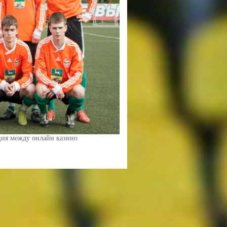
ция между онлайн казино