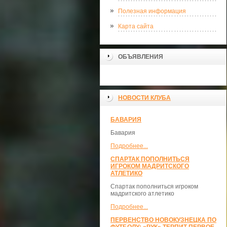
Полезная информация
Карта сайта
ОБЪЯВЛЕНИЯ
НОВОСТИ КЛУБА
БАВАРИЯ
Бавария
Подробнее...
СПАРТАК ПОПОЛНИТЬСЯ
ИГРОКОМ МАДРИТСКОГО
АТЛЕТИКО
Спартак пополниться игроком
мадритского атлетико
Подробнее...
ПЕРВЕНСТВО НОВОКУЗНЕЦКА ПО