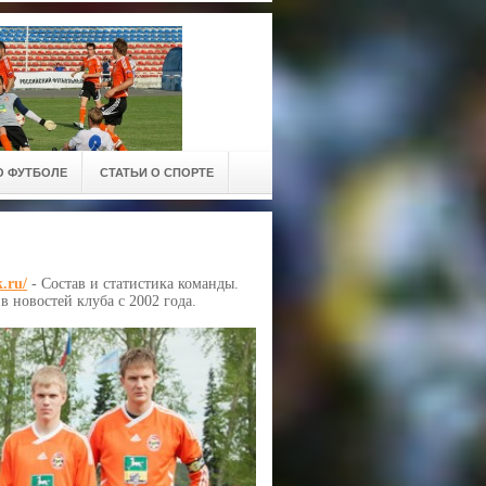
О ФУТБОЛЕ
СТАТЬИ О СПОРТЕ
.ru/
- Состав и статистика команды.
 новостей клуба с 2002 года.