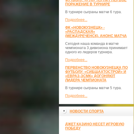
ФУТБОЛУ: «РУК» ТЕРПИТ ПЕРВОЕ
ПОРАЖЕНИЕ В ТУРНИРЕ
В турнире сыграны матчи 6 тура.
Подробнее...
ФК «НОВОКУЗНЕЦК» -
«РАСПАДСКАЯ»
(МЕЖДУРЕЧЕНСК). АНОНС МАТЧА
Сегодня наша команда в матче
чемпионата 3 дивизиона принимает
одного из лидеров турнира.
Подробнее...
ПЕРВЕНСТВО НОВОКУЗНЕЦКА ПО
ФУТБОЛУ: «СИБШАХТОСТРОЙ» И
«ЕВРАЗ-ЗСМК» ДОГОНЯЮТ
ЛИДЕРА ЧЕМПИОНАТА
В турнире сыграны матчи 5 тура.
Подробнее...
НОВОСТИ СПОРТА
ДЖЕТ КАЗИНО НЕСЕТ ИГРОВУЮ
ПОБЕДУ