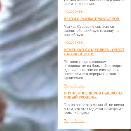
с ним соглашение.
Подробнее...
ВЕСТИ С РЫНКА ТРАНСФЕРОВ.
Матиас Суарес не согласился
сменить бельгийскую команду на
российскую.
Подробнее...
НЕМЕЦКАЯ БУНДЕСЛИГА - ОПЛОТ
СТАБИЛЬНОСТИ.
По-моему, единственным
чемпионатом из большой четверки,
где ничего толком не изменилось
после зимнего перерыва стала
Бундеслига.
Подробнее...
ВНУТРЕННЕЕ ДЕРБИ ВЫШЛО НА
НОВЫЙ УРОВЕНЬ.
Только разве что ленивый, не писал
о том, что этот год стал Немецким с
большой буквы.
Подробнее...