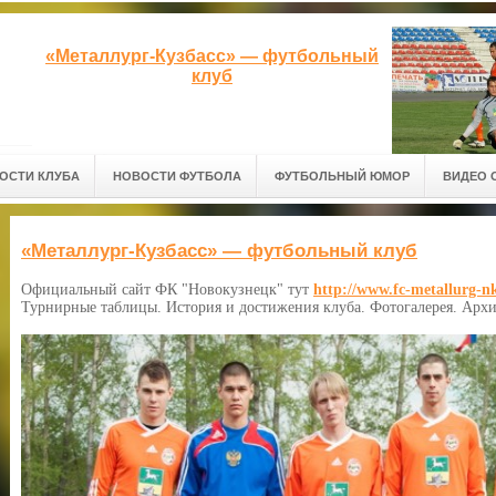
«Металлург-Кузбасс» — футбольный
клуб
ОСТИ КЛУБА
НОВОСТИ ФУТБОЛА
ФУТБОЛЬНЫЙ ЮМОР
ВИДЕО 
«Металлург-Кузбасс» — футбольный клуб
Официальный сайт ФК "Новокузнецк" тут
http://www.fc-metallurg-nk
Турнирные таблицы. История и достижения клуба. Фотогалерея. Архив