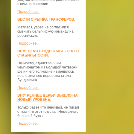
с ним соглашение.
Подробнее...
ВЕСТИ С РЫНКА ТРАНСФЕРОВ.
Матиас Суарес не согласился
сменить бельгийскую команду на
российскую.
Подробнее...
НЕМЕЦКАЯ БУНДЕСЛИГА - ОПЛОТ
СТАБИЛЬНОСТИ.
По-моему, единственным
чемпионатом из большой четверки,
где ничего толком не изменилось
после зимнего перерыва стала
Бундеслига.
Подробнее...
ВНУТРЕННЕЕ ДЕРБИ ВЫШЛО НА
НОВЫЙ УРОВЕНЬ.
Только разве что ленивый, не писал
о том, что этот год стал Немецким с
большой буквы.
Подробнее...