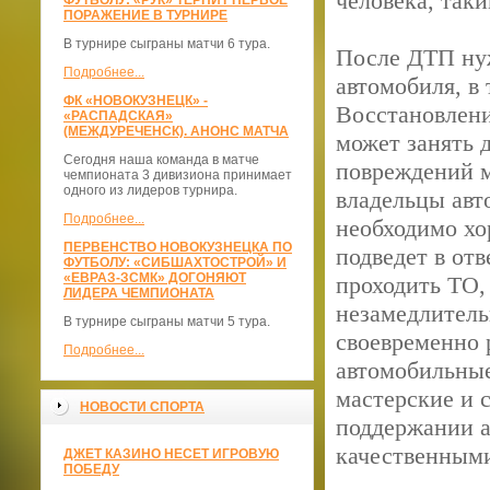
человека, так
ФУТБОЛУ: «РУК» ТЕРПИТ ПЕРВОЕ
ПОРАЖЕНИЕ В ТУРНИРЕ
В турнире сыграны матчи 6 тура.
После ДТП нуж
Подробнее...
автомобиля, в
ФК «НОВОКУЗНЕЦК» -
Восстановлени
«РАСПАДСКАЯ»
(МЕЖДУРЕЧЕНСК). АНОНС МАТЧА
может занять 
Сегодня наша команда в матче
повреждений 
чемпионата 3 дивизиона принимает
одного из лидеров турнира.
владельцы авт
Подробнее...
необходимо хо
ПЕРВЕНСТВО НОВОКУЗНЕЦКА ПО
подведет в от
ФУТБОЛУ: «СИБШАХТОСТРОЙ» И
«ЕВРАЗ-ЗСМК» ДОГОНЯЮТ
проходить ТО,
ЛИДЕРА ЧЕМПИОНАТА
незамедлитель
В турнире сыграны матчи 5 тура.
своевременно 
Подробнее...
автомобильные
мастерские и 
НОВОСТИ СПОРТА
поддержании а
качественными
ДЖЕТ КАЗИНО НЕСЕТ ИГРОВУЮ
ПОБЕДУ