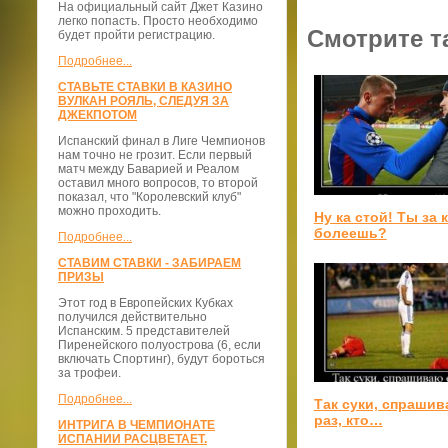
На официальный сайт Джет Казино
легко попасть. Просто необходимо
Смотрите т
будет пройти регистрацию.
Подробнее...
СТАВЬТЕ СТАВКИ В КАЗИНО
ВУЛКАН РОЯЛЬ, СЛЕДУЯ ЗА
ДЖЕКПОТОМ
Испанский финал в Лиге Чемпионов
нам точно не грозит. Если первый
матч между Баварией и Реалом
оставил много вопросов, то второй
показал, что "Королевский клуб"
можно проходить.
Ну ка стой! Ты за 
болеешь?
Подробнее...
СТАВИМ СТАВКИ - ЗАБИРАЕМ
ПРИЗЫ
Этот год в Европейских Кубках
получился действительно
Испанским. 5 представителей
Пиренейского полуострова (6, если
включать Спортинг), будут бороться
за трофеи.
Подробнее...
Так суки, спраши
раз, кто…
ИНТРИГА В ЧЕМПИОНАТЕ
ИСПАНИИ РАСЦВЕТАЕТ.