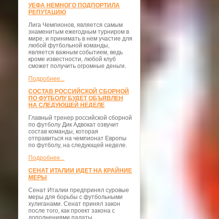
УЕФА НЕМНОГО ПОДПОРТИЛА
РЕПУТАЦИЮ
Лига Чемпионов, является самым
знаменитым ежегодным турниром в
мире, и принимать в нем участие для
любой футбольной команды,
является важным событием, ведь
кроме известности, любой клуб
сможет получить огромные деньги.
Подробнее...
СОСТАВ РОССИЙСКОЙ СБОРНОЙ
ПО ФУТБОЛУ БУДЕТ ОБЪЯВЛЕН
НА СЛЕДУЮЩЕЙ НЕДЕЛЕ
Главный тренер российской сборной
по футболу Дик Адвокат озвучит
состав команды, которая
отправиться на чемпионат Европы
по футболу, на следующей неделе.
Подробнее...
СЕНАТ ИТАЛИИ ИДЕТ НА КРАЙНИЕ
МЕРЫ
Сенат Италии предпринял суровые
меры для борьбы с футбольными
хулиганами. Сенат принял закон
после того, как проект закона с
дополнениями палаты