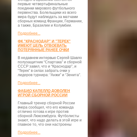
первые четвертьфинальные
поединки мирового футбольного
первенства. Болельщики из всего
мира будут наблюдать за матчами
сборных команд Франции, Германии,
а также, Бразилии и Колумбии.
Подробнее...
ФК "КРАСНОДАР" И "ТЕРЕК"
ИМЕЮТ ЦЕЛЬ ОТВОЕВАТЬ
ПОТЕРЯННЫЕ РАНЕЕ ОЧКИ
В недавнем интервью Сергей Шавло
полузащитник “Спартака” и сборной
СССР завил, что и “Краснодар”, и
“Терек” в силах забрать очки у
лидеров турнира: “Анжи” и “Зенита”.
Подробнее...
ФАБИО КАПЕЛЛО ДОВОЛЕН
ИГРОЙ СБОРНОЙ РОССИИ
Главный тренер сборной России
вчера сообщил, что его команда
отлично готова к игре против
сборной Люксембурга. Футболисты
знают, что надо делать в этой игре и
главное то, что они настроены
Подробнее...