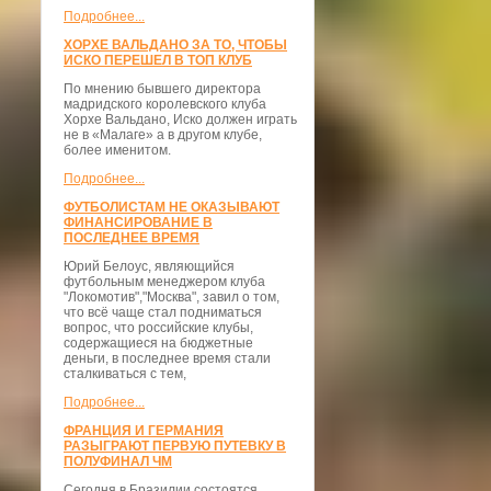
Подробнее...
ХОРХЕ ВАЛЬДАНО ЗА ТО, ЧТОБЫ
ИСКО ПЕРЕШЕЛ В ТОП КЛУБ
По мнению бывшего директора
мадридского королевского клуба
Хорхе Вальдано, Иско должен играть
не в «Малаге» а в другом клубе,
более именитом.
Подробнее...
ФУТБОЛИСТАМ НЕ ОКАЗЫВАЮТ
ФИНАНСИРОВАНИЕ В
ПОСЛЕДНЕЕ ВРЕМЯ
Юрий Белоус, являющийся
футбольным менеджером клуба
"Локомотив","Москва", завил о том,
что всё чаще стал подниматься
вопрос, что российские клубы,
содержащиеся на бюджетные
деньги, в последнее время стали
сталкиваться с тем,
Подробнее...
ФРАНЦИЯ И ГЕРМАНИЯ
РАЗЫГРАЮТ ПЕРВУЮ ПУТЕВКУ В
ПОЛУФИНАЛ ЧМ
Сегодня в Бразилии состоятся