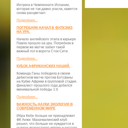
Интрига в Чемпионате Испании,
которая не так давно угасла, кажется
снова расцветает.
Подробнее...
ПОГРЕБНЯК НАЧАЛ В ФУЛХЭМЭ
НА УРА.
Начало английского этапа в карьере
Павла прошло на ура. Погребняк в
первом же матче забил такой
важный гол в ворота Сток Сити.
Подробнее...
КУБОК АФРИКАНСКИХ НАЦИЙ.
Команда Ганы победила в своем
дебютном матче против Ботсваны
на Кубке Африки в групповой стадии.
финалист прошлого года добился
минимальной победы 1:0.
Подробнее...
ВАЖНОСТЬ НАУКИ ЭКОЛОГИЯ В
СОВРЕМЕННОМ МИРЕ
Ибра Кебе больше не принадлежит
ФК Анжи. Махачкалинский клуб
решил, что больше не нуждается в
услугах возрастного игрока и расторг