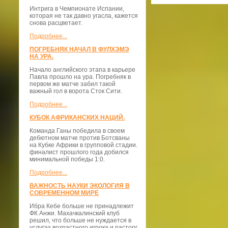
Интрига в Чемпионате Испании,
которая не так давно угасла, кажется
снова расцветает.
Подробнее...
ПОГРЕБНЯК НАЧАЛ В ФУЛХЭМЭ
НА УРА.
Начало английского этапа в карьере
Павла прошло на ура. Погребняк в
первом же матче забил такой
важный гол в ворота Сток Сити.
Подробнее...
КУБОК АФРИКАНСКИХ НАЦИЙ.
Команда Ганы победила в своем
дебютном матче против Ботсваны
на Кубке Африки в групповой стадии.
финалист прошлого года добился
минимальной победы 1:0.
Подробнее...
ВАЖНОСТЬ НАУКИ ЭКОЛОГИЯ В
СОВРЕМЕННОМ МИРЕ
Ибра Кебе больше не принадлежит
ФК Анжи. Махачкалинский клуб
решил, что больше не нуждается в
услугах возрастного игрока и расторг