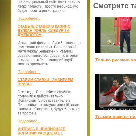
На официальный сайт Джет Казино
Смотрите т
легко попасть. Просто необходимо
будет пройти регистрацию.
Подробнее...
СТАВЬТЕ СТАВКИ В КАЗИНО
ВУЛКАН РОЯЛЬ, СЛЕДУЯ ЗА
ДЖЕКПОТОМ
Испанский финал в Лиге Чемпионов
нам точно не грозит. Если первый
матч между Баварией и Реалом
оставил много вопросов, то второй
Только русские мо
показал, что "Королевский клуб"
можно проходить.
Подробнее...
СТАВИМ СТАВКИ - ЗАБИРАЕМ
ПРИЗЫ
Этот год в Европейских Кубках
получился действительно
Испанским. 5 представителей
Пиренейского полуострова (6, если
включать Спортинг), будут бороться
за трофеи.
Ты мои очки не ви
Подробнее...
ИНТРИГА В ЧЕМПИОНАТЕ
ИСПАНИИ РАСЦВЕТАЕТ.