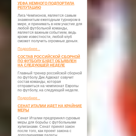
УЕФА НЕМНОГО ПОДПОРТИЛА
РЕПУТАЦИЮ
Лига Чемпионов, является самым
знаменитым ежегодным турниром в
мире, и принимать в нем участие для
любой футбольной команды,
является важным событием, ведь
кроме известности, любой клуб
сможет получить огромные деньги.
Подробнее...
СОСТАВ РОССИЙСКОЙ СБОРНОЙ
ПО ФУТБОЛУ БУДЕТ ОБЪЯВЛЕН
НА СЛЕДУЮЩЕЙ НЕДЕЛЕ
Главный тренер российской сборной
по футболу Дик Адвокат озвучит
состав команды, которая
отправиться на чемпионат Европы
по футболу, на следующей неделе.
Подробнее...
СЕНАТ ИТАЛИИ ИДЕТ НА КРАЙНИЕ
МЕРЫ
Сенат Италии предпринял суровые
меры для борьбы с футбольными
хулиганами. Сенат принял закон
после того, как проект закона с
дополнениями палаты