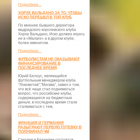
Подробнее...
ХОРХЕ ВАЛЬДАНО ЗА ТО, ЧТОБЫ
ИСКО ПЕРЕШЕЛ В ТОП КЛУБ
По мнению бывшего директора
мадридского королевского клуба
Хорхе Вальдано, Иско должен играть
не в «Малаге» а в другом клубе,
более именитом.
Подробнее...
ФУТБОЛИСТАМ НЕ ОКАЗЫВАЮТ
ФИНАНСИРОВАНИЕ В
ПОСЛЕДНЕЕ ВРЕМЯ
Юрий Белоус, являющийся
футбольным менеджером клуба
"Локомотив","Москва", завил о том,
что всё чаще стал подниматься
вопрос, что российские клубы,
содержащиеся на бюджетные
деньги, в последнее время стали
сталкиваться с тем,
Подробнее...
ФРАНЦИЯ И ГЕРМАНИЯ
РАЗЫГРАЮТ ПЕРВУЮ ПУТЕВКУ В
ПОЛУФИНАЛ ЧМ
Сегодня в Бразилии состоятся