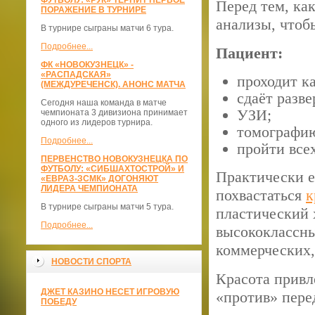
ФУТБОЛУ: «РУК» ТЕРПИТ ПЕРВОЕ
Перед тем, как
ПОРАЖЕНИЕ В ТУРНИРЕ
анализы, чтоб
В турнире сыграны матчи 6 тура.
Подробнее...
Пациент:
ФК «НОВОКУЗНЕЦК» -
«РАСПАДСКАЯ»
проходит к
(МЕЖДУРЕЧЕНСК). АНОНС МАТЧА
сдаёт разв
Сегодня наша команда в матче
УЗИ;
чемпионата 3 дивизиона принимает
одного из лидеров турнира.
томографи
Подробнее...
пройти всех
ПЕРВЕНСТВО НОВОКУЗНЕЦКА ПО
ФУТБОЛУ: «СИБШАХТОСТРОЙ» И
Практически 
«ЕВРАЗ-ЗСМК» ДОГОНЯЮТ
ЛИДЕРА ЧЕМПИОНАТА
похвастаться
к
В турнире сыграны матчи 5 тура.
пластический 
Подробнее...
высококлассны
коммерческих,
НОВОСТИ СПОРТА
Красота привл
ДЖЕТ КАЗИНО НЕСЕТ ИГРОВУЮ
«против» пере
ПОБЕДУ