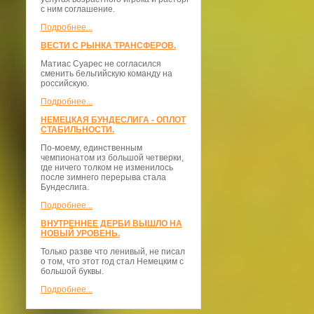
с ним соглашение.
Подробнее...
ВЕСТИ С РЫНКА ТРАНСФЕРОВ.
Матиас Суарес не согласился
сменить бельгийскую команду на
российскую.
Подробнее...
НЕМЕЦКАЯ БУНДЕСЛИГА - ОПЛОТ
СТАБИЛЬНОСТИ.
По-моему, единственным
чемпионатом из большой четверки,
где ничего толком не изменилось
после зимнего перерыва стала
Бундеслига.
Подробнее...
ВНУТРЕННЕЕ ДЕРБИ ВЫШЛО НА
НОВЫЙ УРОВЕНЬ.
Только разве что ленивый, не писал
о том, что этот год стал Немецким с
большой буквы.
Подробнее...