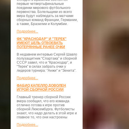
первые четвертьфинальные
поединки мирового футбольного
первенства. Болельщики из всего
мира будут наблюдать за матчами
сборных команд Франции, Германии,
а также, Бразилии и Колумбии.
Подробнее...
ФК "КРАСНОДАР" И "ТЕРЕК"
ИМЕЮТ ЦЕЛЬ ОТВОЕВАТЬ
ПОТЕРЯННЫЕ РАНЕЕ ОЧКИ
В недавнем интервью Сергей Шавло
полузащитник “Спартака” и сборной
СССР завил, что и “Краснодар”, и
“Терек” в силах забрать очки у
лидеров турнира: “Анжи” и “Зенита”.
Подробнее...
ФАБИО КАПЕЛЛО ДОВОЛЕН
ИГРОЙ СБОРНОЙ РОССИИ
Главный тренер сборной России
вчера сообщил, что его команда
отлично готова к игре против
сборной Люксембурга. Футболисты
знают, что надо делать в этой игре и
главное то, что они настроены
Подробнее...