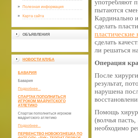
употребляют п
Полезная информация
пытаются смен
Карта сайта
Кардинально и
сделать пласт
пластические 
ОБЪЯВЛЕНИЯ
сделать качес
ли решаться н
НОВОСТИ КЛУБА
Операция кра
БАВАРИЯ
После хирурги
Бавария
результат, пот
Подробнее...
нарушена посл
СПАРТАК ПОПОЛНИТЬСЯ
восстановлени
ИГРОКОМ МАДРИТСКОГО
АТЛЕТИКО
Помощь хирург
Спартак пополниться игроком
мадритского атлетико
(волчья пасть
Подробнее...
необходимо ре
ПЕРВЕНСТВО НОВОКУЗНЕЦКА ПО