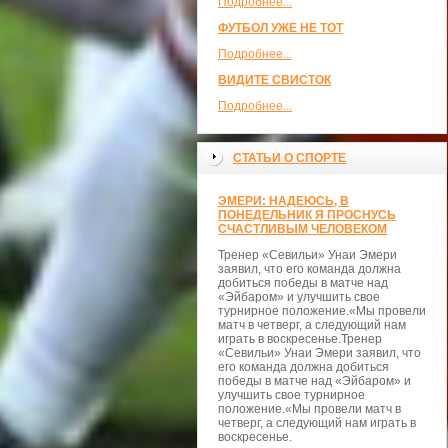
Подробнее...
ФУТБОЛ УЖЕ НЕ ТОТ
Подробнее...
ВИДИТЕ СВИСТОК
Подробнее...
СТАТЬИ О СПОРТЕ
ЭМЕРИ: НАДЕЮСЬ, В
ПОНЕДЕЛЬНИК Я ПРОСНУСЬ
СЧАСТЛИВЫМ ЧЕЛОВЕКОМ
Тренер «Севильи» Унаи Эмери
заявил, что его команда должна
добиться победы в матче над
«Эйбаром» и улучшить свое
турнирное положение.«Мы провели
матч в четверг, а следующий нам
играть в воскресенье.Тренер
«Севильи» Унаи Эмери заявил, что
его команда должна добиться
победы в матче над «Эйбаром» и
улучшить свое турнирное
положение.«Мы провели матч в
четверг, а следующий нам играть в
воскресенье.