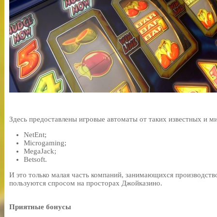
Здесь предоставлены игровые автоматы от таких известных и ми
NetEnt;
Microgaming;
MegaJack;
Betsoft.
И это только малая часть компаний, занимающихся производств
пользуются спросом на просторах Джойказино.
Приятные бонусы