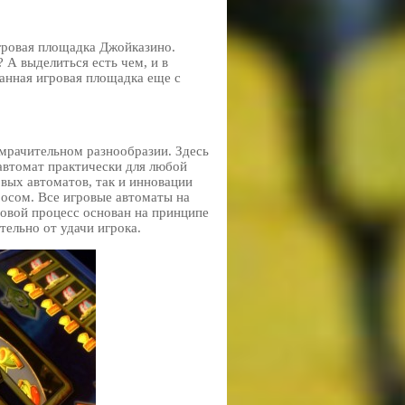
гровая площадка Джойказино.
 А выделиться есть чем, и в
данная игровая площадка еще с
мрачительном разнообразии. Здесь
автомат практически для любой
овых автоматов, так и инновации
осом. Все игровые автоматы на
ровой процесс основан на принципе
тельно от удачи игрока.