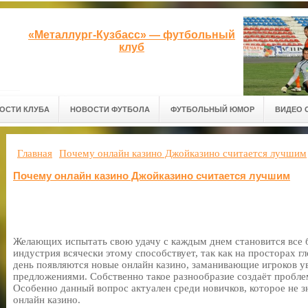
«Металлург-Кузбасс» — футбольный
клуб
ОСТИ КЛУБА
НОВОСТИ ФУТБОЛА
ФУТБОЛЬНЫЙ ЮМОР
ВИДЕО 
Главная
Почему онлайн казино Джойказино считается лучшим
Почему онлайн казино Джойказино считается лучшим
Желающих испытать свою удачу с каждым днем становится все 
индустрия всячески этому способствует, так как на просторах г
день появляются новые онлайн казино, заманивающие игроков 
предложениями. Собственно такое разнообразие создаёт пробл
Особенно данный вопрос актуален среди новичков, которое не з
онлайн казино.