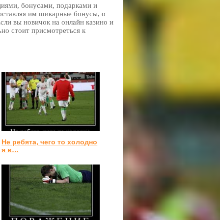
циями, бонусами, подарками и
доставляя им шикарные бонусы, о
сли вы новичок на онлайн казино и
ьно стоит присмотреться к
Не ребята, чего то холодно
я в…