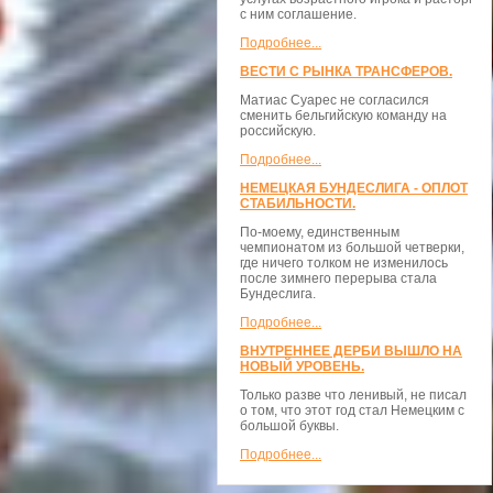
с ним соглашение.
Подробнее...
ВЕСТИ С РЫНКА ТРАНСФЕРОВ.
Матиас Суарес не согласился
сменить бельгийскую команду на
российскую.
Подробнее...
НЕМЕЦКАЯ БУНДЕСЛИГА - ОПЛОТ
СТАБИЛЬНОСТИ.
По-моему, единственным
чемпионатом из большой четверки,
где ничего толком не изменилось
после зимнего перерыва стала
Бундеслига.
Подробнее...
ВНУТРЕННЕЕ ДЕРБИ ВЫШЛО НА
НОВЫЙ УРОВЕНЬ.
Только разве что ленивый, не писал
о том, что этот год стал Немецким с
большой буквы.
Подробнее...