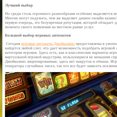
Лучший выбор
Но среди столь огромного разнообразия особенно выделяется и
Многие могут подумать, чем же выделяет данное онлайн казино?
первую очередь, это безупречная репутация, которой обладает 
момента своего появления на местном рынке услуг.
Большой выбор игровых автоматов
Сегодня
игровые автоматы Джойказино
предоставлены в умопо
найдется любой слот, что дает возможность подобрать игровой 
категории игроков. Здесь есть, как и классические варианты игр
виртуальной игровой индустрии, пользующиеся не меньшим спр
Джойказино лицензированные, здесь нет накруток и обмана. Иг
генератора случайных чисел, так что все будет зависеть исключи