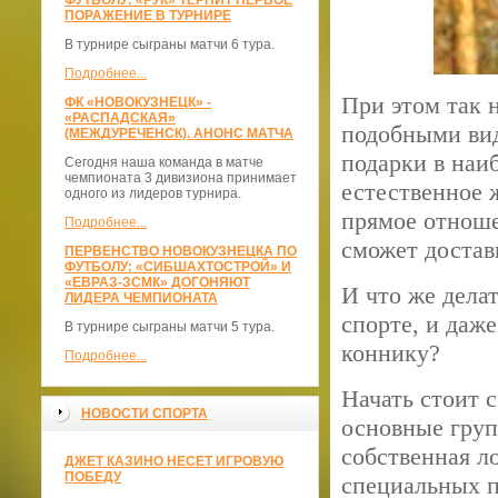
ФУТБОЛУ: «РУК» ТЕРПИТ ПЕРВОЕ
ПОРАЖЕНИЕ В ТУРНИРЕ
В турнире сыграны матчи 6 тура.
Подробнее...
При этом так н
ФК «НОВОКУЗНЕЦК» -
«РАСПАДСКАЯ»
подобными вид
(МЕЖДУРЕЧЕНСК). АНОНС МАТЧА
подарки в наи
Сегодня наша команда в матче
чемпионата 3 дивизиона принимает
естественное 
одного из лидеров турнира.
прямое отноше
Подробнее...
сможет достав
ПЕРВЕНСТВО НОВОКУЗНЕЦКА ПО
ФУТБОЛУ: «СИБШАХТОСТРОЙ» И
«ЕВРАЗ-ЗСМК» ДОГОНЯЮТ
И что же делат
ЛИДЕРА ЧЕМПИОНАТА
спорте, и даже
В турнире сыграны матчи 5 тура.
коннику?
Подробнее...
Начать стоит с
НОВОСТИ СПОРТА
основные групп
собственная ло
ДЖЕТ КАЗИНО НЕСЕТ ИГРОВУЮ
ПОБЕДУ
специальных п