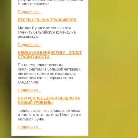
с ним соглашение.
Подробнее...
ВЕСТИ С РЫНКА ТРАНСФЕРОВ.
Матиас Суарес не согласился
сменить бельгийскую команду на
российскую.
Подробнее...
НЕМЕЦКАЯ БУНДЕСЛИГА - ОПЛОТ
СТАБИЛЬНОСТИ.
По-моему, единственным
чемпионатом из большой четверки,
где ничего толком не изменилось
после зимнего перерыва стала
Бундеслига.
Подробнее...
ВНУТРЕННЕЕ ДЕРБИ ВЫШЛО НА
НОВЫЙ УРОВЕНЬ.
Только разве что ленивый, не писал
о том, что этот год стал Немецким с
большой буквы.
Подробнее...