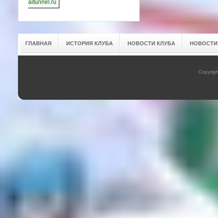
aitunnel.ru
ГЛАВНАЯ
ИСТОРИЯ КЛУБА
НОВОСТИ КЛУБА
НОВОСТИ
Copyrig