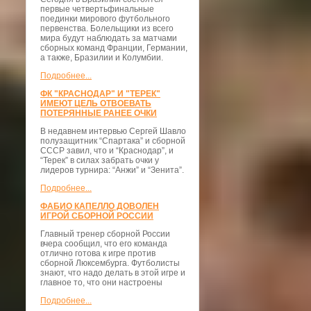
первые четвертьфинальные
поединки мирового футбольного
первенства. Болельщики из всего
мира будут наблюдать за матчами
сборных команд Франции, Германии,
а также, Бразилии и Колумбии.
Подробнее...
ФК "КРАСНОДАР" И "ТЕРЕК"
ИМЕЮТ ЦЕЛЬ ОТВОЕВАТЬ
ПОТЕРЯННЫЕ РАНЕЕ ОЧКИ
В недавнем интервью Сергей Шавло
полузащитник “Спартака” и сборной
СССР завил, что и “Краснодар”, и
“Терек” в силах забрать очки у
лидеров турнира: “Анжи” и “Зенита”.
Подробнее...
ФАБИО КАПЕЛЛО ДОВОЛЕН
ИГРОЙ СБОРНОЙ РОССИИ
Главный тренер сборной России
вчера сообщил, что его команда
отлично готова к игре против
сборной Люксембурга. Футболисты
знают, что надо делать в этой игре и
главное то, что они настроены
Подробнее...