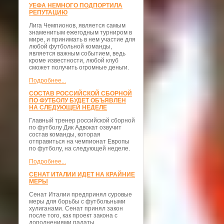
УЕФА НЕМНОГО ПОДПОРТИЛА
РЕПУТАЦИЮ
Лига Чемпионов, является самым
знаменитым ежегодным турниром в
мире, и принимать в нем участие для
любой футбольной команды,
является важным событием, ведь
кроме известности, любой клуб
сможет получить огромные деньги.
Подробнее...
СОСТАВ РОССИЙСКОЙ СБОРНОЙ
ПО ФУТБОЛУ БУДЕТ ОБЪЯВЛЕН
НА СЛЕДУЮЩЕЙ НЕДЕЛЕ
Главный тренер российской сборной
по футболу Дик Адвокат озвучит
состав команды, которая
отправиться на чемпионат Европы
по футболу, на следующей неделе.
Подробнее...
СЕНАТ ИТАЛИИ ИДЕТ НА КРАЙНИЕ
МЕРЫ
Сенат Италии предпринял суровые
меры для борьбы с футбольными
хулиганами. Сенат принял закон
после того, как проект закона с
дополнениями палаты