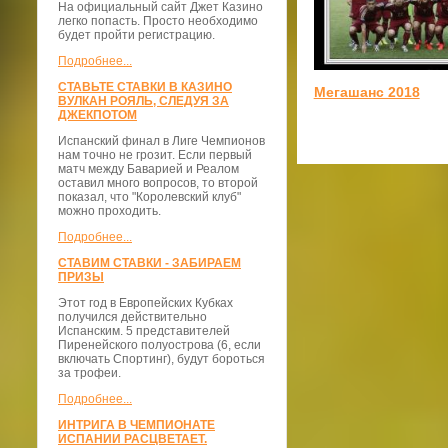
На официальный сайт Джет Казино
легко попасть. Просто необходимо
будет пройти регистрацию.
Подробнее...
СТАВЬТЕ СТАВКИ В КАЗИНО
Мегашанс 2018
ВУЛКАН РОЯЛЬ, СЛЕДУЯ ЗА
ДЖЕКПОТОМ
Испанский финал в Лиге Чемпионов
нам точно не грозит. Если первый
матч между Баварией и Реалом
оставил много вопросов, то второй
показал, что "Королевский клуб"
можно проходить.
Подробнее...
СТАВИМ СТАВКИ - ЗАБИРАЕМ
ПРИЗЫ
Этот год в Европейских Кубках
получился действительно
Испанским. 5 представителей
Пиренейского полуострова (6, если
включать Спортинг), будут бороться
за трофеи.
Подробнее...
ИНТРИГА В ЧЕМПИОНАТЕ
ИСПАНИИ РАСЦВЕТАЕТ.