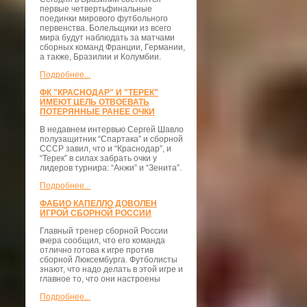
первые четвертьфинальные
поединки мирового футбольного
первенства. Болельщики из всего
мира будут наблюдать за матчами
сборных команд Франции, Германии,
а также, Бразилии и Колумбии.
Подробнее...
ФК "КРАСНОДАР" И "ТЕРЕК"
ИМЕЮТ ЦЕЛЬ ОТВОЕВАТЬ
ПОТЕРЯННЫЕ РАНЕЕ ОЧКИ
В недавнем интервью Сергей Шавло
полузащитник “Спартака” и сборной
СССР завил, что и “Краснодар”, и
“Терек” в силах забрать очки у
лидеров турнира: “Анжи” и “Зенита”.
Подробнее...
ФАБИО КАПЕЛЛО ДОВОЛЕН
ИГРОЙ СБОРНОЙ РОССИИ
Главный тренер сборной России
вчера сообщил, что его команда
отлично готова к игре против
сборной Люксембурга. Футболисты
знают, что надо делать в этой игре и
главное то, что они настроены
Подробнее...