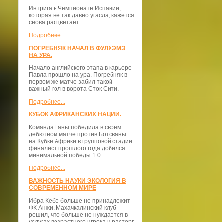
Интрига в Чемпионате Испании,
которая не так давно угасла, кажется
снова расцветает.
Подробнее...
ПОГРЕБНЯК НАЧАЛ В ФУЛХЭМЭ
НА УРА.
Начало английского этапа в карьере
Павла прошло на ура. Погребняк в
первом же матче забил такой
важный гол в ворота Сток Сити.
Подробнее...
КУБОК АФРИКАНСКИХ НАЦИЙ.
Команда Ганы победила в своем
дебютном матче против Ботсваны
на Кубке Африки в групповой стадии.
финалист прошлого года добился
минимальной победы 1:0.
Подробнее...
ВАЖНОСТЬ НАУКИ ЭКОЛОГИЯ В
СОВРЕМЕННОМ МИРЕ
Ибра Кебе больше не принадлежит
ФК Анжи. Махачкалинский клуб
решил, что больше не нуждается в
услугах возрастного игрока и расторг