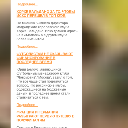
Подробнее...
ХОРХЕ ВАЛЬДАНО ЗА ТО, ЧТОБЫ
ИСКО ПЕРЕШЕЛ В ТОП КЛУБ
По мнению бывшего директора
мадридского королевского клуба
Хорхе Вальдано, Иско должен играть
не в «Малаге» а в другом клубе,
более именитом.
Подробнее...
ФУТБОЛИСТАМ НЕ ОКАЗЫВАЮТ
ФИНАНСИРОВАНИЕ В
ПОСЛЕДНЕЕ ВРЕМЯ
Юрий Белоус, являющийся
футбольным менеджером клуба
"Локомотив","Москва", завил о том,
что всё чаще стал подниматься
вопрос, что российские клубы,
содержащиеся на бюджетные
деньги, в последнее время стали
сталкиваться с тем,
Подробнее...
ФРАНЦИЯ И ГЕРМАНИЯ
РАЗЫГРАЮТ ПЕРВУЮ ПУТЕВКУ В
ПОЛУФИНАЛ ЧМ
Сегодня в Бразилии состоятся