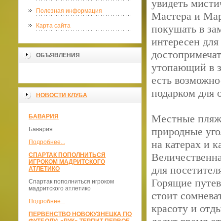
увидеть мисти
Полезная информация
Мастера и Мар
Карта сайта
покушать в за
интересен для
достопримечат
ОБЪЯВЛЕНИЯ
утопающий в з
есть возможно
подарком для 
НОВОСТИ КЛУБА
Местные пляжи
БАВАРИЯ
природные уго
Бавария
на катерах и к
Подробнее...
Величественна
СПАРТАК ПОПОЛНИТЬСЯ
ИГРОКОМ МАДРИТСКОГО
для посетителя
АТЛЕТИКО
Горящие путев
Спартак пополниться игроком
мадритского атлетико
стоит сомнева
Подробнее...
красоту и отд
ПЕРВЕНСТВО НОВОКУЗНЕЦКА ПО