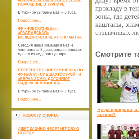
дадут время о
ФУТБОЛУ: «РУК» ТЕРПИТ ПЕРВОЕ
ПОРАЖЕНИЕ В ТУРНИРЕ
прохладу в те
В турнире сыграны матчи 6 тура.
зоны, где дет
Подробнее...
каштаны, знам
ФК «НОВОКУЗНЕЦК» -
отзывчивых лю
«РАСПАДСКАЯ»
(МЕЖДУРЕЧЕНСК). АНОНС МАТЧА
Сегодня наша команда в матче
чемпионата 3 дивизиона принимает
Смотрите т
одного из лидеров турнира.
Подробнее...
ПЕРВЕНСТВО НОВОКУЗНЕЦКА ПО
ФУТБОЛУ: «СИБШАХТОСТРОЙ» И
«ЕВРАЗ-ЗСМК» ДОГОНЯЮТ
ЛИДЕРА ЧЕМПИОНАТА
В турнире сыграны матчи 5 тура.
Подробнее...
Ну да просрали, а
хотели?
НОВОСТИ СПОРТА
ДЖЕТ КАЗИНО НЕСЕТ ИГРОВУЮ
ПОБЕДУ