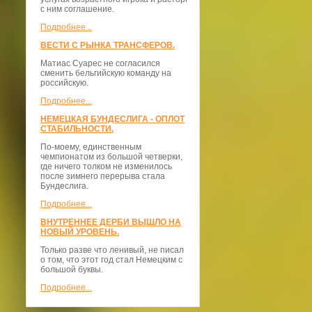
с ним соглашение.
Подробнее...
ВЕСТИ С РЫНКА ТРАНСФЕРОВ.
Матиас Суарес не согласился
сменить бельгийскую команду на
российскую.
Подробнее...
НЕМЕЦКАЯ БУНДЕСЛИГА - ОПЛОТ
СТАБИЛЬНОСТИ.
По-моему, единственным
чемпионатом из большой четверки,
где ничего толком не изменилось
после зимнего перерыва стала
Бундеслига.
Подробнее...
ВНУТРЕННЕЕ ДЕРБИ ВЫШЛО НА
НОВЫЙ УРОВЕНЬ.
Только разве что ленивый, не писал
о том, что этот год стал Немецким с
большой буквы.
Подробнее...