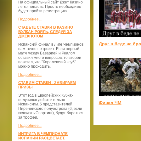
На официальный сайт Джет Казино
легко попасть. Просто необходимо
будет пройти регистрацию.
Подробнее...
СТАВЬТЕ СТАВКИ В КАЗИНО
ВУЛКАН РОЯЛЬ, СЛЕДУЯ ЗА
ДЖЕКПОТОМ
Друг в беде не бр
Испанский финал в Лиге Чемпионов
нам точно не грозит. Если первый
матч между Баварией и Реалом
оставил много вопросов, то второй
показал, что "Королевский клуб"
можно проходить.
Подробнее...
СТАВИМ СТАВКИ - ЗАБИРАЕМ
ПРИЗЫ
Этот год в Европейских Кубках
получился действительно
Финал ЧМ
Испанским. 5 представителей
Пиренейского полуострова (6, если
включать Спортинг), будут бороться
за трофеи.
Подробнее...
ИНТРИГА В ЧЕМПИОНАТЕ
ИСПАНИИ РАСЦВЕТАЕТ.