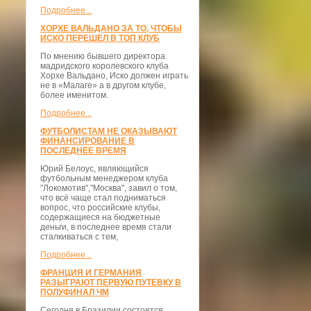
Подробнее...
ХОРХЕ ВАЛЬДАНО ЗА ТО, ЧТОБЫ
ИСКО ПЕРЕШЕЛ В ТОП КЛУБ
По мнению бывшего директора
мадридского королевского клуба
Хорхе Вальдано, Иско должен играть
не в «Малаге» а в другом клубе,
более именитом.
Подробнее...
ФУТБОЛИСТАМ НЕ ОКАЗЫВАЮТ
ФИНАНСИРОВАНИЕ В
ПОСЛЕДНЕЕ ВРЕМЯ
Юрий Белоус, являющийся
футбольным менеджером клуба
"Локомотив","Москва", завил о том,
что всё чаще стал подниматься
вопрос, что российские клубы,
содержащиеся на бюджетные
деньги, в последнее время стали
сталкиваться с тем,
Подробнее...
ФРАНЦИЯ И ГЕРМАНИЯ
РАЗЫГРАЮТ ПЕРВУЮ ПУТЕВКУ В
ПОЛУФИНАЛ ЧМ
Сегодня в Бразилии состоятся