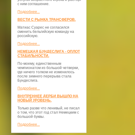
с ним соглашение.
Подробнее...
ВЕСТИ С РЫНКА ТРАНСФЕРОВ.
Матиас Суарес не согласился
сменить бельгийскую команду на
российскую.
Подробнее...
НЕМЕЦКАЯ БУНДЕСЛИГА - ОПЛОТ
СТАБИЛЬНОСТИ.
По-моему, единственным
чемпионатом из большой четверки,
где ничего толком не изменилось
после зимнего перерыва стала
Бундеслига.
Подробнее...
ВНУТРЕННЕЕ ДЕРБИ ВЫШЛО НА
НОВЫЙ УРОВЕНЬ.
Только разве что ленивый, не писал
о том, что этот год стал Немецким с
большой буквы.
Подробнее...