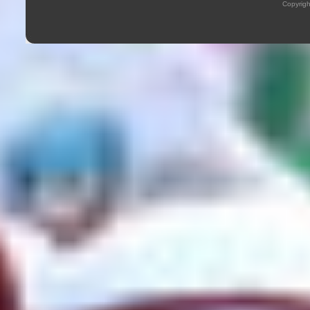
Copyrig