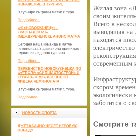
ФУТБОЛУ: «РУК» ТЕРПИТ ПЕРВОЕ
ПОРАЖЕНИЕ В ТУРНИРЕ
Жилая зона «Л
В турнире сыграны матчи 6 тура.
своим жителям
Подробнее...
Всего в неско
ФК «НОВОКУЗНЕЦК» -
выводящая на 
«РАСПАДСКАЯ»
(МЕЖДУРЕЧЕНСК). АНОНС МАТЧА
находятся шко
Сегодня наша команда в матче
электричество
чемпионата 3 дивизиона принимает
одного из лидеров турнира.
реконструкция
Подробнее...
современным и
ПЕРВЕНСТВО НОВОКУЗНЕЦКА ПО
ФУТБОЛУ: «СИБШАХТОСТРОЙ» И
«ЕВРАЗ-ЗСМК» ДОГОНЯЮТ
Инфраструктур
ЛИДЕРА ЧЕМПИОНАТА
скором времени
В турнире сыграны матчи 5 тура.
экологически 
Подробнее...
заботится о с
НОВОСТИ СПОРТА
Смотрите т
ДЖЕТ КАЗИНО НЕСЕТ ИГРОВУЮ
ПОБЕДУ