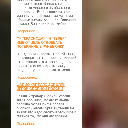
первые четвертьфинальные
поединки мирового футбольного
первенства. Болельщики из всего
мира будут наблюдать за матчами
сборных команд Франции, Германии,
а также, Бразилии и Колумбии.
Подробнее...
ФК "КРАСНОДАР" И "ТЕРЕК"
ИМЕЮТ ЦЕЛЬ ОТВОЕВАТЬ
ПОТЕРЯННЫЕ РАНЕЕ ОЧКИ
В недавнем интервью Сергей Шавло
полузащитник “Спартака” и сборной
СССР завил, что и “Краснодар”, и
“Терек” в силах забрать очки у
лидеров турнира: “Анжи” и “Зенита”.
Подробнее...
ФАБИО КАПЕЛЛО ДОВОЛЕН
ИГРОЙ СБОРНОЙ РОССИИ
Главный тренер сборной России
вчера сообщил, что его команда
отлично готова к игре против
сборной Люксембурга. Футболисты
знают, что надо делать в этой игре и
главное то, что они настроены
Подробнее...