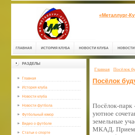
«Металлург-К
ГЛАВНАЯ
ИСТОРИЯ КЛУБА
НОВОСТИ КЛУБА
НОВОСТИ
РАЗДЕЛЫ
Главная
Посёлок б
Главная
Посёлок буд
История клуба
Новости клуба
Посёлок-парк 
Новости футбола
уютное сочета
Футбольный юмор
земельные уча
Видео о футболе
МКАД. Приемле
Статьи о спорте