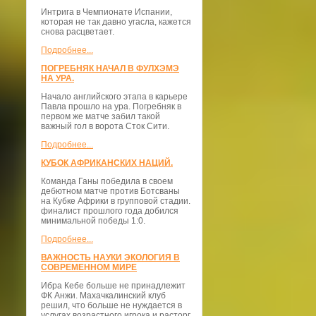
Интрига в Чемпионате Испании,
которая не так давно угасла, кажется
снова расцветает.
Подробнее...
ПОГРЕБНЯК НАЧАЛ В ФУЛХЭМЭ
НА УРА.
Начало английского этапа в карьере
Павла прошло на ура. Погребняк в
первом же матче забил такой
важный гол в ворота Сток Сити.
Подробнее...
КУБОК АФРИКАНСКИХ НАЦИЙ.
Команда Ганы победила в своем
дебютном матче против Ботсваны
на Кубке Африки в групповой стадии.
финалист прошлого года добился
минимальной победы 1:0.
Подробнее...
ВАЖНОСТЬ НАУКИ ЭКОЛОГИЯ В
СОВРЕМЕННОМ МИРЕ
Ибра Кебе больше не принадлежит
ФК Анжи. Махачкалинский клуб
решил, что больше не нуждается в
услугах возрастного игрока и расторг