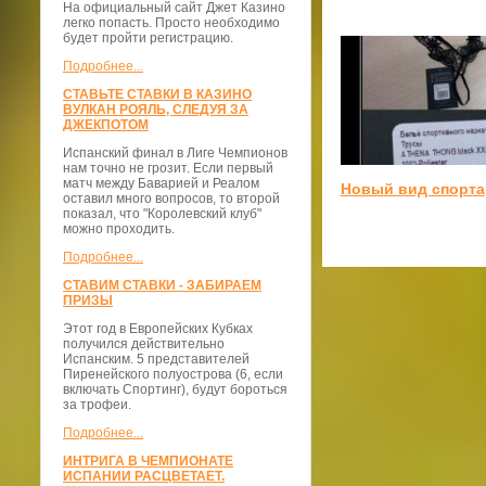
На официальный сайт Джет Казино
легко попасть. Просто необходимо
будет пройти регистрацию.
Подробнее...
СТАВЬТЕ СТАВКИ В КАЗИНО
ВУЛКАН РОЯЛЬ, СЛЕДУЯ ЗА
ДЖЕКПОТОМ
Испанский финал в Лиге Чемпионов
нам точно не грозит. Если первый
матч между Баварией и Реалом
Новый вид спорта
оставил много вопросов, то второй
показал, что "Королевский клуб"
можно проходить.
Подробнее...
СТАВИМ СТАВКИ - ЗАБИРАЕМ
ПРИЗЫ
Этот год в Европейских Кубках
получился действительно
Испанским. 5 представителей
Пиренейского полуострова (6, если
включать Спортинг), будут бороться
за трофеи.
Подробнее...
ИНТРИГА В ЧЕМПИОНАТЕ
ИСПАНИИ РАСЦВЕТАЕТ.