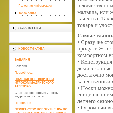
некачественн
Полезная информация
малыша, или ж
Карта сайта
качества. Так 
товара и удос
ОБЪЯВЛЕНИЯ
Самые главны
• Сразу же сто
продукт. Это 
НОВОСТИ КЛУБА
комфортном н
БАВАРИЯ
• Конструкция 
Бавария
демисезонные 
Подробнее...
достаточно мог
СПАРТАК ПОПОЛНИТЬСЯ
качественных 
ИГРОКОМ МАДРИТСКОГО
АТЛЕТИКО
• Носки можно
Спартак пополниться игроком
специально им
мадритского атлетико
летнего сезоно
Подробнее...
• Огромный вы
ПЕРВЕНСТВО НОВОКУЗНЕЦКА ПО