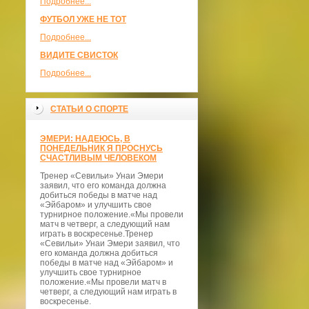
Подробнее...
ФУТБОЛ УЖЕ НЕ ТОТ
Подробнее...
ВИДИТЕ СВИСТОК
Подробнее...
СТАТЬИ О СПОРТЕ
ЭМЕРИ: НАДЕЮСЬ, В
ПОНЕДЕЛЬНИК Я ПРОСНУСЬ
СЧАСТЛИВЫМ ЧЕЛОВЕКОМ
Тренер «Севильи» Унаи Эмери
заявил, что его команда должна
добиться победы в матче над
«Эйбаром» и улучшить свое
турнирное положение.«Мы провели
матч в четверг, а следующий нам
играть в воскресенье.Тренер
«Севильи» Унаи Эмери заявил, что
его команда должна добиться
победы в матче над «Эйбаром» и
улучшить свое турнирное
положение.«Мы провели матч в
четверг, а следующий нам играть в
воскресенье.