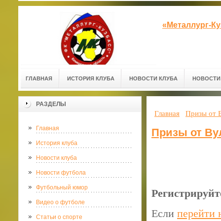
«Металлург-К
ГЛАВНАЯ
ИСТОРИЯ КЛУБА
НОВОСТИ КЛУБА
НОВОСТИ
РАЗДЕЛЫ
Главная
Призы от 
Главная
Призы от Ву
История клуба
Новости клуба
Новости футбола
Футбольный юмор
Регистрируйт
Видео о футболе
Если
перейти 
Статьи о спорте