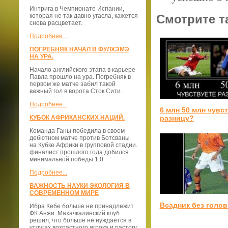
Интрига в Чемпионате Испании,
которая не так давно угасла, кажется
Смотрите т
снова расцветает.
Подробнее...
ПОГРЕБНЯК НАЧАЛ В ФУЛХЭМЭ
НА УРА.
Начало английского этапа в карьере
Павла прошло на ура. Погребняк в
первом же матче забил такой
важный гол в ворота Сток Сити.
Подробнее...
6 млн 50 млн чувс
разницу?
КУБОК АФРИКАНСКИХ НАЦИЙ.
Команда Ганы победила в своем
дебютном матче против Ботсваны
на Кубке Африки в групповой стадии.
финалист прошлого года добился
минимальной победы 1:0.
Подробнее...
ВАЖНОСТЬ НАУКИ ЭКОЛОГИЯ В
СОВРЕМЕННОМ МИРЕ
Всадник без голо
Ибра Кебе больше не принадлежит
ФК Анжи. Махачкалинский клуб
решил, что больше не нуждается в
услугах возрастного игрока и расторг