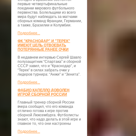
первые четвертьфинальные
поединки мирового футбольного
первенства. Болельщики из всего
мира будут наблюдать за матчами
сборных команд Франции, Германии,
а также, Бразилии и Колумбии.
Подробнее...
ФК "КРАСНОДАР" И "ТЕРЕК"
ИМЕЮТ ЦЕЛЬ ОТВОЕВАТЬ
ПОТЕРЯННЫЕ РАНЕЕ ОЧКИ
В недавнем интервью Сергей Шавло
полузащитник “Спартака” и сборной
СССР завил, что и “Краснодар”, и
“Терек” в силах забрать очки у
лидеров турнира: “Анжи” и “Зенита”.
Подробнее...
ФАБИО КАПЕЛЛО ДОВОЛЕН
ИГРОЙ СБОРНОЙ РОССИИ
Главный тренер сборной России
вчера сообщил, что его команда
отлично готова к игре против
сборной Люксембурга. Футболисты
знают, что надо делать в этой игре и
главное то, что они настроены
Подробнее...