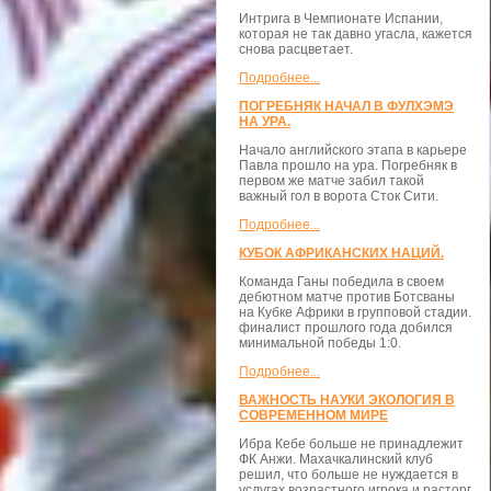
Интрига в Чемпионате Испании,
которая не так давно угасла, кажется
снова расцветает.
Подробнее...
ПОГРЕБНЯК НАЧАЛ В ФУЛХЭМЭ
НА УРА.
Начало английского этапа в карьере
Павла прошло на ура. Погребняк в
первом же матче забил такой
важный гол в ворота Сток Сити.
Подробнее...
КУБОК АФРИКАНСКИХ НАЦИЙ.
Команда Ганы победила в своем
дебютном матче против Ботсваны
на Кубке Африки в групповой стадии.
финалист прошлого года добился
минимальной победы 1:0.
Подробнее...
ВАЖНОСТЬ НАУКИ ЭКОЛОГИЯ В
СОВРЕМЕННОМ МИРЕ
Ибра Кебе больше не принадлежит
ФК Анжи. Махачкалинский клуб
решил, что больше не нуждается в
услугах возрастного игрока и расторг