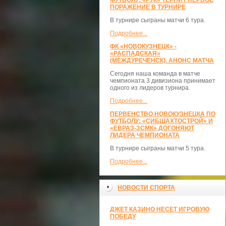
ФУТБОЛУ: «РУК» ТЕРПИТ ПЕРВОЕ
ПОРАЖЕНИЕ В ТУРНИРЕ
В турнире сыграны матчи 6 тура.
Подробнее...
ФК «НОВОКУЗНЕЦК» -
«РАСПАДСКАЯ»
(МЕЖДУРЕЧЕНСК). АНОНС МАТЧА
Сегодня наша команда в матче
чемпионата 3 дивизиона принимает
одного из лидеров турнира.
Подробнее...
ПЕРВЕНСТВО НОВОКУЗНЕЦКА ПО
ФУТБОЛУ: «СИБШАХТОСТРОЙ» И
«ЕВРАЗ-ЗСМК» ДОГОНЯЮТ
ЛИДЕРА ЧЕМПИОНАТА
В турнире сыграны матчи 5 тура.
Подробнее...
НОВОСТИ СПОРТА
ДЖЕТ КАЗИНО НЕСЕТ ИГРОВУЮ
ПОБЕДУ