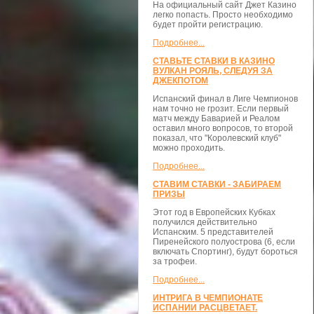
На официальный сайт Джет Казино
легко попасть. Просто необходимо
будет пройти регистрацию.
Подробнее...
СТАВЬТЕ СТАВКИ В КАЗИНО
ВУЛКАН РОЯЛЬ, СЛЕДУЯ ЗА
ДЖЕКПОТОМ
Испанский финал в Лиге Чемпионов
нам точно не грозит. Если первый
матч между Баварией и Реалом
оставил много вопросов, то второй
показал, что "Королевский клуб"
можно проходить.
Подробнее...
СТАВИМ СТАВКИ - ЗАБИРАЕМ
ПРИЗЫ
Этот год в Европейских Кубках
получился действительно
Испанским. 5 представителей
Пиренейского полуострова (6, если
включать Спортинг), будут бороться
за трофеи.
Подробнее...
ИНТРИГА В ЧЕМПИОНАТЕ
ИСПАНИИ РАСЦВЕТАЕТ.