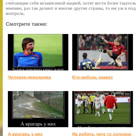
считающие себя независимой нацией, хотят вести более тщатель
мнению, раз так делают и многие другие страны, то им уж и по
контроль.
Смотрите также:
Человек-невидимка
Кто-нибудь скажет
А вратарь у них
Не ребята, чего то холодно