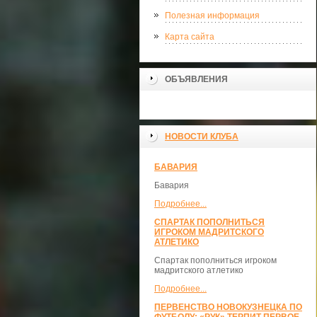
Полезная информация
Карта сайта
ОБЪЯВЛЕНИЯ
НОВОСТИ КЛУБА
БАВАРИЯ
Бавария
Подробнее...
СПАРТАК ПОПОЛНИТЬСЯ
ИГРОКОМ МАДРИТСКОГО
АТЛЕТИКО
Спартак пополниться игроком
мадритского атлетико
Подробнее...
ПЕРВЕНСТВО НОВОКУЗНЕЦКА ПО