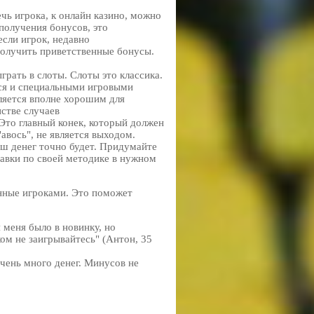
ь игрока, к онлайн казино, можно
получения бонусов, это
сли игрок, недавно
получить приветственные бонусы.
грать в слоты. Слоты это классика.
ься и специальными игровыми
вляется вполне хорошим для
стве случаев
Это главный конек, который должен
"авось", не является выходом.
ш денег точно будет. Придумайте
тавки по своей методике в нужном
енные игроками. Это поможет
 меня было в новинку, но
ом не заигрывайтесь" (Антон, 35
чень много денег. Минусов не