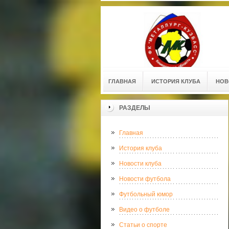
ГЛАВНАЯ
ИСТОРИЯ КЛУБА
НОВ
РАЗДЕЛЫ
Главная
История клуба
Новости клуба
Новости футбола
Футбольный юмор
Видео о футболе
Статьи о спорте