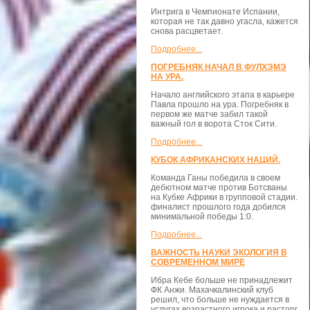
Интрига в Чемпионате Испании,
которая не так давно угасла, кажется
снова расцветает.
Подробнее...
ПОГРЕБНЯК НАЧАЛ В ФУЛХЭМЭ
НА УРА.
Начало английского этапа в карьере
Павла прошло на ура. Погребняк в
первом же матче забил такой
важный гол в ворота Сток Сити.
Подробнее...
КУБОК АФРИКАНСКИХ НАЦИЙ.
Команда Ганы победила в своем
дебютном матче против Ботсваны
на Кубке Африки в групповой стадии.
финалист прошлого года добился
минимальной победы 1:0.
Подробнее...
ВАЖНОСТЬ НАУКИ ЭКОЛОГИЯ В
СОВРЕМЕННОМ МИРЕ
Ибра Кебе больше не принадлежит
ФК Анжи. Махачкалинский клуб
решил, что больше не нуждается в
услугах возрастного игрока и расторг