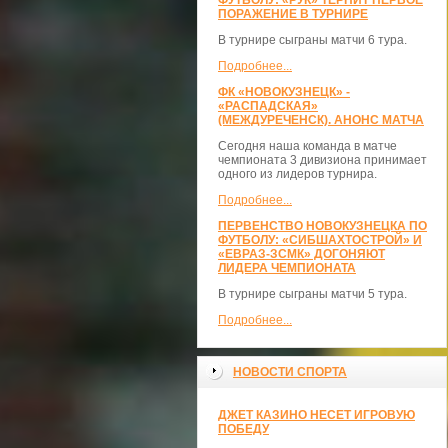
ФУТБОЛУ: «РУК» ТЕРПИТ ПЕРВОЕ
ПОРАЖЕНИЕ В ТУРНИРЕ
В турнире сыграны матчи 6 тура.
Подробнее...
ФК «НОВОКУЗНЕЦК» -
«РАСПАДСКАЯ»
(МЕЖДУРЕЧЕНСК). АНОНС МАТЧА
Сегодня наша команда в матче
чемпионата 3 дивизиона принимает
одного из лидеров турнира.
Подробнее...
ПЕРВЕНСТВО НОВОКУЗНЕЦКА ПО
ФУТБОЛУ: «СИБШАХТОСТРОЙ» И
«ЕВРАЗ-ЗСМК» ДОГОНЯЮТ
ЛИДЕРА ЧЕМПИОНАТА
В турнире сыграны матчи 5 тура.
Подробнее...
НОВОСТИ СПОРТА
ДЖЕТ КАЗИНО НЕСЕТ ИГРОВУЮ
ПОБЕДУ