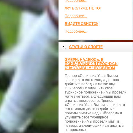
Подробнее...
ФУТБОЛ УЖЕ НЕ ТОТ
Подробнее...
ВИДИТЕ СВИСТОК
Подробнее...
СТАТЬИ О СПОРТЕ
ЭМЕРИ: НАДЕЮСЬ, В
ПОНЕДЕЛЬНИК Я ПРОСНУСЬ
СЧАСТЛИВЫМ ЧЕЛОВЕКОМ
Тренер «Севильи» Унаи Эмери
заявил, что его команда должна
добиться победы в матче над
«Эйбаром» и улучшить свое
турнирное положение.«Мы провели
матч в четверг, а следующий нам
играть в воскресенье.Тренер
«Севильи» Унаи Эмери заявил, что
его команда должна добиться
победы в матче над «Эйбаром» и
улучшить свое турнирное
положение.«Мы провели матч в
четверг, а следующий нам играть в
воскресенье.