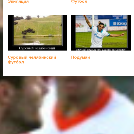
Эпиляция
Футбол
Суровый челябинский
Подумай
футбол