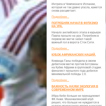
Интрига в Чемпионате Испании,
которая не так давно угасла, кажется
снова расцветает.
Подробнее...
ПОГРЕБНЯК НАЧАЛ В ФУЛХЭМЭ
НА УРА.
Начало английского этапа в карьере
Павла прошло на ура. Погребняк в
первом же матче забил такой
важный гол в ворота Сток Сити.
Подробнее...
КУБОК АФРИКАНСКИХ НАЦИЙ.
Команда Ганы победила в своем
дебютном матче против Ботсваны
на Кубке Африки в групповой стадии.
финалист прошлого года добился
минимальной победы 1:0.
Подробнее...
ВАЖНОСТЬ НАУКИ ЭКОЛОГИЯ В
СОВРЕМЕННОМ МИРЕ
Ибра Кебе больше не принадлежит
ФК Анжи. Махачкалинский клуб
решил, что больше не нуждается в
услугах возрастного игрока и расторг