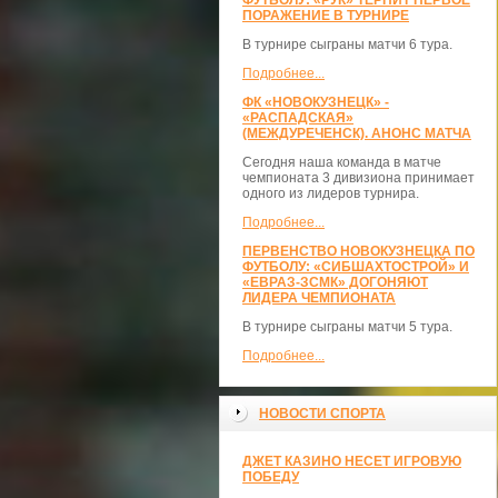
ФУТБОЛУ: «РУК» ТЕРПИТ ПЕРВОЕ
ПОРАЖЕНИЕ В ТУРНИРЕ
В турнире сыграны матчи 6 тура.
Подробнее...
ФК «НОВОКУЗНЕЦК» -
«РАСПАДСКАЯ»
(МЕЖДУРЕЧЕНСК). АНОНС МАТЧА
Сегодня наша команда в матче
чемпионата 3 дивизиона принимает
одного из лидеров турнира.
Подробнее...
ПЕРВЕНСТВО НОВОКУЗНЕЦКА ПО
ФУТБОЛУ: «СИБШАХТОСТРОЙ» И
«ЕВРАЗ-ЗСМК» ДОГОНЯЮТ
ЛИДЕРА ЧЕМПИОНАТА
В турнире сыграны матчи 5 тура.
Подробнее...
НОВОСТИ СПОРТА
ДЖЕТ КАЗИНО НЕСЕТ ИГРОВУЮ
ПОБЕДУ