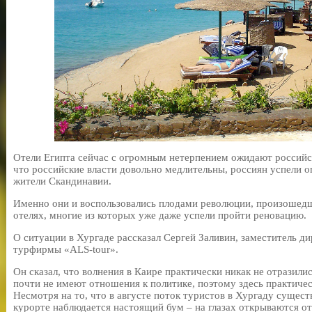
Отели Египта сейчас с огромным нетерпением ожидают российски
что российские власти довольно медлительны, россиян успели о
жители Скандинавии.
Именно они и воспользовались плодами революции, произошедше
отелях, многие из которых уже даже успели пройти реновацию.
О ситуации в Хургаде рассказал Сергей Заливин, заместитель 
турфирмы «ALS-tour».
Он сказал, что волнения в Каире практически никак не отразил
почти не имеют отношения к политике, поэтому здесь практичес
Несмотря на то, что в августе поток туристов в Хургаду сущест
курорте наблюдается настоящий бум – на глазах открываются оте