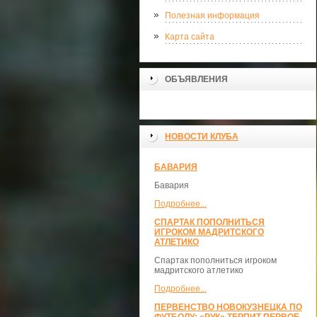
Полезная информация
Карта сайта
ОБЪЯВЛЕНИЯ
НОВОСТИ КЛУБА
БАВАРИЯ
Бавария
Подробнее...
СПАРТАК ПОПОЛНИТЬСЯ
ИГРОКОМ МАДРИТСКОГО
АТЛЕТИКО
Спартак пополниться игроком
мадритского атлетико
Подробнее...
ПЕРВЕНСТВО НОВОКУЗНЕЦКА ПО