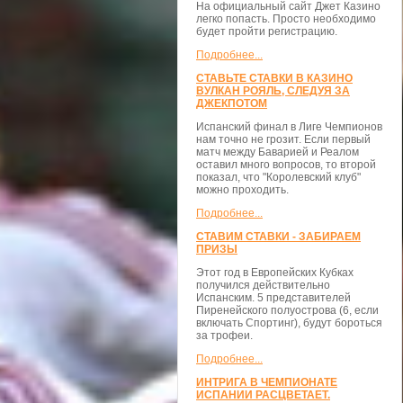
На официальный сайт Джет Казино
легко попасть. Просто необходимо
будет пройти регистрацию.
Подробнее...
СТАВЬТЕ СТАВКИ В КАЗИНО
ВУЛКАН РОЯЛЬ, СЛЕДУЯ ЗА
ДЖЕКПОТОМ
Испанский финал в Лиге Чемпионов
нам точно не грозит. Если первый
матч между Баварией и Реалом
оставил много вопросов, то второй
показал, что "Королевский клуб"
можно проходить.
Подробнее...
СТАВИМ СТАВКИ - ЗАБИРАЕМ
ПРИЗЫ
Этот год в Европейских Кубках
получился действительно
Испанским. 5 представителей
Пиренейского полуострова (6, если
включать Спортинг), будут бороться
за трофеи.
Подробнее...
ИНТРИГА В ЧЕМПИОНАТЕ
ИСПАНИИ РАСЦВЕТАЕТ.