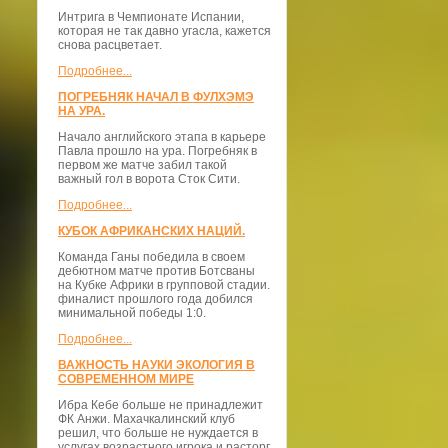
Интрига в Чемпионате Испании,
которая не так давно угасла, кажется
снова расцветает.
Подробнее...
ПОГРЕБНЯК НАЧАЛ В ФУЛХЭМЭ
НА УРА.
Начало английского этапа в карьере
Павла прошло на ура. Погребняк в
первом же матче забил такой
важный гол в ворота Сток Сити.
Подробнее...
КУБОК АФРИКАНСКИХ НАЦИЙ.
Команда Ганы победила в своем
дебютном матче против Ботсваны
на Кубке Африки в групповой стадии.
финалист прошлого года добился
минимальной победы 1:0.
Подробнее...
ВАЖНОСТЬ НАУКИ ЭКОЛОГИЯ В
СОВРЕМЕННОМ МИРЕ
Ибра Кебе больше не принадлежит
ФК Анжи. Махачкалинский клуб
решил, что больше не нуждается в
услугах возрастного игрока и расторг