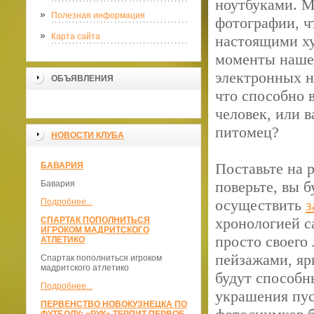
ноутбуками. М
Полезная информация
фотографии, ч
Карта сайта
настоящими ху
моменты нашей
электронных н
ОБЪЯВЛЕНИЯ
что способно 
человек, или 
питомец?
НОВОСТИ КЛУБА
Поставьте на 
БАВАРИЯ
поверьте, вы б
Бавария
осуществить
з
Подробнее...
хронологией с
СПАРТАК ПОПОЛНИТЬСЯ
ИГРОКОМ МАДРИТСКОГО
просто своего
АТЛЕТИКО
пейзажами, яр
Спартак пополниться игроком
мадритского атлетико
будут способн
Подробнее...
украшения пус
ПЕРВЕНСТВО НОВОКУЗНЕЦКА ПО