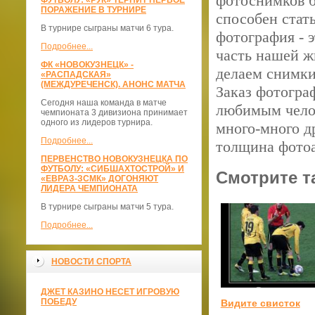
фотоснимков б
ФУТБОЛУ: «РУК» ТЕРПИТ ПЕРВОЕ
ПОРАЖЕНИЕ В ТУРНИРЕ
способен стат
В турнире сыграны матчи 6 тура.
фотография - 
Подробнее...
часть нашей ж
ФК «НОВОКУЗНЕЦК» -
делаем снимки
«РАСПАДСКАЯ»
(МЕЖДУРЕЧЕНСК). АНОНС МАТЧА
Заказ фотогра
Сегодня наша команда в матче
любимым чело
чемпионата 3 дивизиона принимает
одного из лидеров турнира.
много-много др
Подробнее...
толщина фотоа
ПЕРВЕНСТВО НОВОКУЗНЕЦКА ПО
ФУТБОЛУ: «СИБШАХТОСТРОЙ» И
Смотрите т
«ЕВРАЗ-ЗСМК» ДОГОНЯЮТ
ЛИДЕРА ЧЕМПИОНАТА
В турнире сыграны матчи 5 тура.
Подробнее...
НОВОСТИ СПОРТА
ДЖЕТ КАЗИНО НЕСЕТ ИГРОВУЮ
ПОБЕДУ
Видите свисток