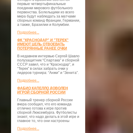
первые четвертьфинальные
поединки мирового футбольного
первенства. Болельщики из всего
мира будут наблюдать за матчами
сборных команд Франции, Германии,
а также, Бразилии и Колумбии.
Подробнее...
ФК "КРАСНОДАР" И "ТЕРЕК"
ИМЕЮТ ЦЕЛЬ ОТВОЕВАТЬ
ПОТЕРЯННЫЕ РАНЕЕ ОЧКИ
В недавнем интервью Сергей Шавло
полузащитник “Спартака” и сборной
СССР завил, что и “Краснодар”, и
“Терек” в силах забрать очки у
лидеров турнира: “Анжи” и “Зенита”.
Подробнее...
ФАБИО КАПЕЛЛО ДОВОЛЕН
ИГРОЙ СБОРНОЙ РОССИИ
Главный тренер сборной России
вчера сообщил, что его команда
отлично готова к игре против
сборной Люксембурга. Футболисты
знают, что надо делать в этой игре и
главное то, что они настроены
Подробнее...