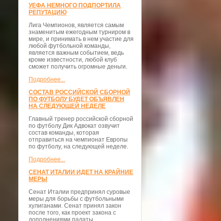
УЕФА НЕМНОГО ПОДПОРТИЛА
РЕПУТАЦИЮ
Лига Чемпионов, является самым
знаменитым ежегодным турниром в
мире, и принимать в нем участие для
любой футбольной команды,
является важным событием, ведь
кроме известности, любой клуб
сможет получить огромные деньги.
Подробнее...
СОСТАВ РОССИЙСКОЙ СБОРНОЙ
ПО ФУТБОЛУ БУДЕТ ОБЪЯВЛЕН
НА СЛЕДУЮЩЕЙ НЕДЕЛЕ
Главный тренер российской сборной
по футболу Дик Адвокат озвучит
состав команды, которая
отправиться на чемпионат Европы
по футболу, на следующей неделе.
Подробнее...
СЕНАТ ИТАЛИИ ИДЕТ НА КРАЙНИЕ
МЕРЫ
Сенат Италии предпринял суровые
меры для борьбы с футбольными
хулиганами. Сенат принял закон
после того, как проект закона с
дополнениями палаты