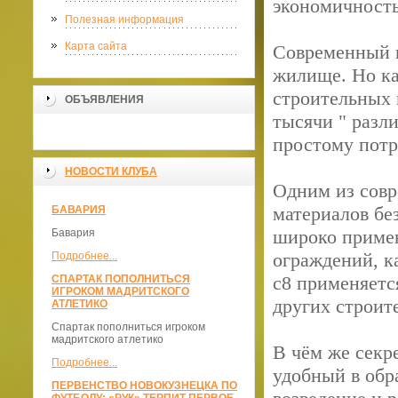
экономичность
Полезная информация
Карта сайта
Современный п
жилище. Но ка
строительных 
ОБЪЯВЛЕНИЯ
тысячи " разл
простому потр
НОВОСТИ КЛУБА
Одним из совр
материалов бе
БАВАРИЯ
широко примен
Бавария
ограждений, к
Подробнее...
с8 применяетс
СПАРТАК ПОПОЛНИТЬСЯ
ИГРОКОМ МАДРИТСКОГО
других строит
АТЛЕТИКО
Спартак пополниться игроком
мадритского атлетико
В чём же секр
Подробнее...
удобный в обр
ПЕРВЕНСТВО НОВОКУЗНЕЦКА ПО