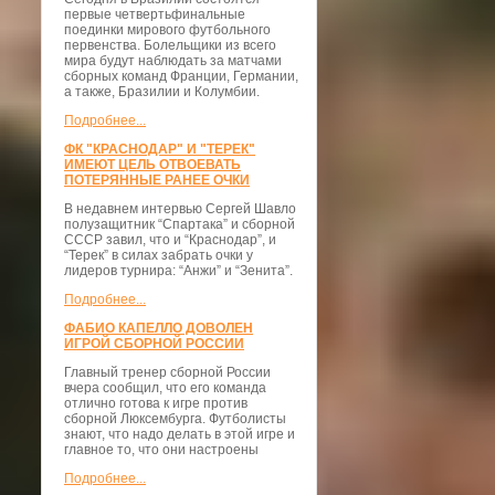
первые четвертьфинальные
поединки мирового футбольного
первенства. Болельщики из всего
мира будут наблюдать за матчами
сборных команд Франции, Германии,
а также, Бразилии и Колумбии.
Подробнее...
ФК "КРАСНОДАР" И "ТЕРЕК"
ИМЕЮТ ЦЕЛЬ ОТВОЕВАТЬ
ПОТЕРЯННЫЕ РАНЕЕ ОЧКИ
В недавнем интервью Сергей Шавло
полузащитник “Спартака” и сборной
СССР завил, что и “Краснодар”, и
“Терек” в силах забрать очки у
лидеров турнира: “Анжи” и “Зенита”.
Подробнее...
ФАБИО КАПЕЛЛО ДОВОЛЕН
ИГРОЙ СБОРНОЙ РОССИИ
Главный тренер сборной России
вчера сообщил, что его команда
отлично готова к игре против
сборной Люксембурга. Футболисты
знают, что надо делать в этой игре и
главное то, что они настроены
Подробнее...