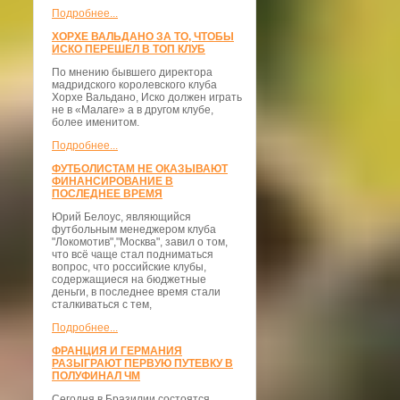
Подробнее...
ХОРХЕ ВАЛЬДАНО ЗА ТО, ЧТОБЫ
ИСКО ПЕРЕШЕЛ В ТОП КЛУБ
По мнению бывшего директора
мадридского королевского клуба
Хорхе Вальдано, Иско должен играть
не в «Малаге» а в другом клубе,
более именитом.
Подробнее...
ФУТБОЛИСТАМ НЕ ОКАЗЫВАЮТ
ФИНАНСИРОВАНИЕ В
ПОСЛЕДНЕЕ ВРЕМЯ
Юрий Белоус, являющийся
футбольным менеджером клуба
"Локомотив","Москва", завил о том,
что всё чаще стал подниматься
вопрос, что российские клубы,
содержащиеся на бюджетные
деньги, в последнее время стали
сталкиваться с тем,
Подробнее...
ФРАНЦИЯ И ГЕРМАНИЯ
РАЗЫГРАЮТ ПЕРВУЮ ПУТЕВКУ В
ПОЛУФИНАЛ ЧМ
Сегодня в Бразилии состоятся