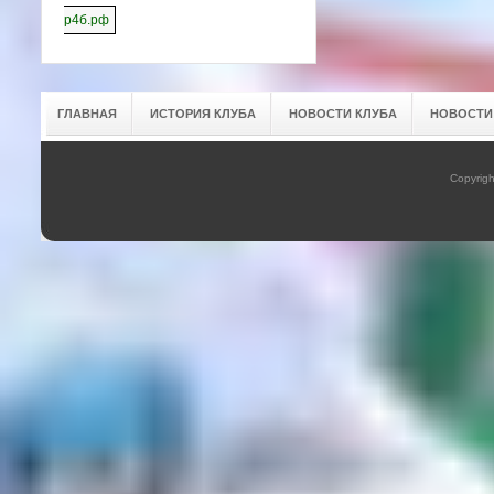
р4б.рф
ГЛАВНАЯ
ИСТОРИЯ КЛУБА
НОВОСТИ КЛУБА
НОВОСТИ
Copyrig