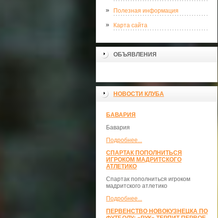
Полезная информация
Карта сайта
ОБЪЯВЛЕНИЯ
НОВОСТИ КЛУБА
БАВАРИЯ
Бавария
Подробнее...
СПАРТАК ПОПОЛНИТЬСЯ
ИГРОКОМ МАДРИТСКОГО
АТЛЕТИКО
Спартак пополниться игроком
мадритского атлетико
Подробнее...
ПЕРВЕНСТВО НОВОКУЗНЕЦКА ПО