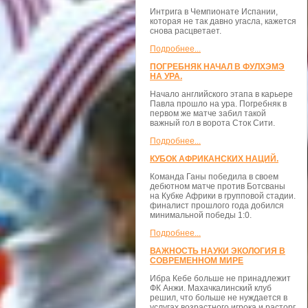
Интрига в Чемпионате Испании,
которая не так давно угасла, кажется
снова расцветает.
Подробнее...
ПОГРЕБНЯК НАЧАЛ В ФУЛХЭМЭ
НА УРА.
Начало английского этапа в карьере
Павла прошло на ура. Погребняк в
первом же матче забил такой
важный гол в ворота Сток Сити.
Подробнее...
КУБОК АФРИКАНСКИХ НАЦИЙ.
Команда Ганы победила в своем
дебютном матче против Ботсваны
на Кубке Африки в групповой стадии.
финалист прошлого года добился
минимальной победы 1:0.
Подробнее...
ВАЖНОСТЬ НАУКИ ЭКОЛОГИЯ В
СОВРЕМЕННОМ МИРЕ
Ибра Кебе больше не принадлежит
ФК Анжи. Махачкалинский клуб
решил, что больше не нуждается в
услугах возрастного игрока и расторг