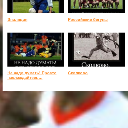
Эпиляция
Российские бегуны
Не надо думать! Просто
Сколково
наслаждайтесь…