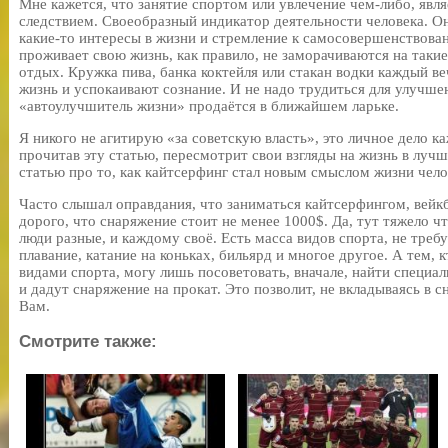
Мне кажется, что занятие спортом или увлечение чем-либо, явля
следствием. Своеобразный индикатор деятельности человека. Он 
какие-то интересы в жизни и стремление к самосовершенствован
проживает свою жизнь, как правило, не заморачиваются на таки
отдых. Кружка пива, банка коктейля или стакан водки каждый ве
жизнь и успокаивают сознание. И не надо трудиться для улучшен
«автоулучшитель жизни» продаётся в ближайшем ларьке.
Я никого не агитирую «за советскую власть», это личное дело к
прочитав эту статью, пересмотрит свои взгляды на жизнь в луч
статью про то, как кайтсерфинг стал новым смыслом жизни чело
Часто слышал оправдания, что заниматься кайтсерфингом, вей
дорого, что снаряжение стоит не менее 1000$. Да, тут тяжело ч
люди разные, и каждому своё. Есть масса видов спорта, не треб
плавание, катание на коньках, бильярд и многое другое. А тем,
видами спорта, могу лишь посоветовать, вначале, найти специа
и дадут снаряжение на прокат. Это позволит, не вкладываясь в с
Вам.
Смотрите также: