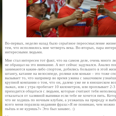
Во-первых, неделю назад было серьёзное переосмысление жизне
тем, что исполнилось мне четверть века. Во-вторых, пара интер
интересными людьми.
Мне стал интересен тот факт, что на самом деле, очень много 
не обращал на это внимание. А вот сейчас задумался. Анализ по
занимаются каким-либо спортом, добились большего в этой жизн
штангу, катание на велосипеде, ролики или коньки – это тоже с
вызывает то, что например во время ужина с заказчиком узнаёш
крупной компании о том, что он, далеко уже не в юношеском воз
лыжах, или с утра пробегает 10 километров, или проплывает 2-3
приходится общаться с людьми, которые считают тебя неполно
отказаться от халявной выпивки если тебе не хочется пить. Кот
что не ходишь по ночным клубам, а уезжаешь на природу и вы
всего меня поразила недавняя фраза:«Я не понимаю, чем можно 
пьёшь и не куришь?» Это был занавес. :)