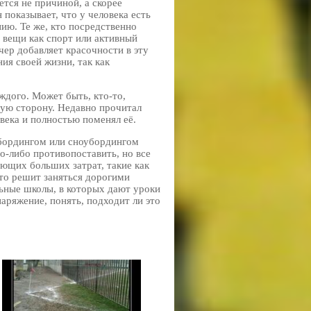
ется не причиной, а скорее
показывает, что у человека есть
ию. Те же, кто посредственно
е вещи как спорт или активный
чер добавляет красочности в эту
ия своей жизни, так как
аждого. Может быть, кто-то,
шую сторону. Недавно прочитал
века и полностью поменял её.
кбордингом или сноубордингом
то-либо противопоставить, но все
ующих больших затрат, такие как
 кто решит заняться дорогими
льные школы, в которых дают уроки
наряжение, понять, подходит ли это