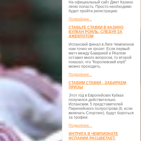
На официальный сайт Джет Казино
легко попасть. Просто необходимо
будет пройти регистрацию.
Подробнее...
СТАВЬТЕ СТАВКИ В КАЗИНО
ВУЛКАН РОЯЛЬ, СЛЕДУЯ ЗА
ДЖЕКПОТОМ
Испанский финал в Лиге Чемпионов
нам точно не грозит. Если первый
матч между Баварией и Реалом
оставил много вопросов, то второй
показал, что "Королевский клуб"
можно проходить.
Подробнее...
СТАВИМ СТАВКИ - ЗАБИРАЕМ
ПРИЗЫ
Этот год в Европейских Кубках
получился действительно
Испанским. 5 представителей
Пиренейского полуострова (6, если
включать Спортинг), будут бороться
за трофеи.
Подробнее...
ИНТРИГА В ЧЕМПИОНАТЕ
ИСПАНИИ РАСЦВЕТАЕТ.