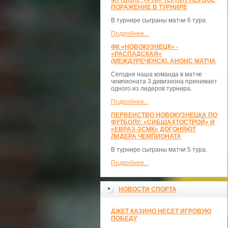
ФУТБОЛУ: «РУК» ТЕРПИТ ПЕРВОЕ
ПОРАЖЕНИЕ В ТУРНИРЕ
В турнире сыграны матчи 6 тура.
Подробнее...
ФК «НОВОКУЗНЕЦК» -
«РАСПАДСКАЯ»
(МЕЖДУРЕЧЕНСК). АНОНС МАТЧА
Сегодня наша команда в матче
чемпионата 3 дивизиона принимает
одного из лидеров турнира.
Подробнее...
ПЕРВЕНСТВО НОВОКУЗНЕЦКА ПО
ФУТБОЛУ: «СИБШАХТОСТРОЙ» И
«ЕВРАЗ-ЗСМК» ДОГОНЯЮТ
ЛИДЕРА ЧЕМПИОНАТА
В турнире сыграны матчи 5 тура.
Подробнее...
НОВОСТИ СПОРТА
ДЖЕТ КАЗИНО НЕСЕТ ИГРОВУЮ
ПОБЕДУ