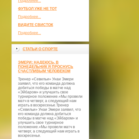
Подробнее...
ФУТБОЛ УЖЕ НЕ ТОТ
Подробнее...
ВИДИТЕ СВИСТОК
Подробнее...
СТАТЬИ О СПОРТЕ
ЭМЕРИ: НАДЕЮСЬ, В
ПОНЕДЕЛЬНИК Я ПРОСНУСЬ
СЧАСТЛИВЫМ ЧЕЛОВЕКОМ
Тренер «Севильи» Унаи Эмери
заявил, что его команда должна
добиться победы в матче над
«Эйбаром» и улучшить свое
турнирное положение.«Мы провели
матч в четверг, а следующий нам
играть в воскресенье.Тренер
«Севильи» Унаи Эмери заявил, что
его команда должна добиться
победы в матче над «Эйбаром» и
улучшить свое турнирное
положение.«Мы провели матч в
четверг, а следующий нам играть в
воскресенье.