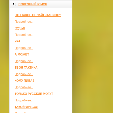
ПОЛЕЗНЫЙ ЮМОР
ЧТО ТАКОЕ ОНЛАЙН-КАЗИНО?
Подробнее...
СУДЬЯ
Подробнее...
УРА
Подробнее...
А МОЖЕТ
Подробнее...
ТВОЯ ТАКТИКА
Подробнее...
КОМУ ПИВА?
Подробнее...
ТОЛЬКО РУССКИЕ МОГУТ
Подробнее...
ТАКОЙ ФУТБОЛ