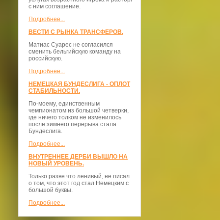
с ним соглашение.
Подробнее...
ВЕСТИ С РЫНКА ТРАНСФЕРОВ.
Матиас Суарес не согласился
сменить бельгийскую команду на
российскую.
Подробнее...
НЕМЕЦКАЯ БУНДЕСЛИГА - ОПЛОТ
СТАБИЛЬНОСТИ.
По-моему, единственным
чемпионатом из большой четверки,
где ничего толком не изменилось
после зимнего перерыва стала
Бундеслига.
Подробнее...
ВНУТРЕННЕЕ ДЕРБИ ВЫШЛО НА
НОВЫЙ УРОВЕНЬ.
Только разве что ленивый, не писал
о том, что этот год стал Немецким с
большой буквы.
Подробнее...