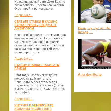
На официальный сайт Джет Казино
легко попасть. Просто необходимо
будет пройти регистрацию.
Подробнее...
СТАВЬТЕ СТАВКИ В КАЗИНО
ВУЛКАН РОЯЛЬ, СЛЕДУЯ ЗА
Вась, ну пусти! Не 
ДЖЕКПОТОМ
Хонда,…
Испанский финал в Лиге Чемпионов
нам точно не грозит. Если первый
матч между Баварией и Реалом
оставил много вопросов, то второй
показал, что "Королевский клуб"
можно проходить.
Подробнее...
СТАВИМ СТАВКИ - ЗАБИРАЕМ
ПРИЗЫ
А на футболе
Этот год в Европейских Кубках
получился действительно
Испанским. 5 представителей
Пиренейского полуострова (6, если
включать Спортинг), будут бороться
за трофеи.
Подробнее...
ИНТРИГА В ЧЕМПИОНАТЕ
ИСПАНИИ РАСЦВЕТАЕТ.