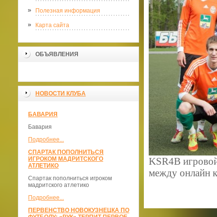
Полезная информация
Карта сайта
ОБЪЯВЛЕНИЯ
НОВОСТИ КЛУБА
БАВАРИЯ
Бавария
Подробнее...
СПАРТАК ПОПОЛНИТЬСЯ
ИГРОКОМ МАДРИТСКОГО
KSR4В игровой 
АТЛЕТИКО
между онлайн 
Спартак пополниться игроком
мадритского атлетико
Подробнее...
ПЕРВЕНСТВО НОВОКУЗНЕЦКА ПО