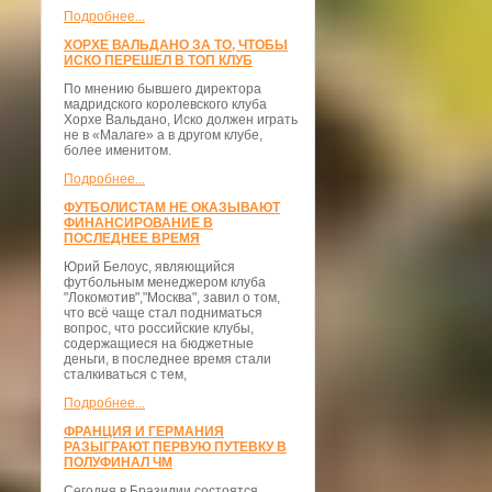
Подробнее...
ХОРХЕ ВАЛЬДАНО ЗА ТО, ЧТОБЫ
ИСКО ПЕРЕШЕЛ В ТОП КЛУБ
По мнению бывшего директора
мадридского королевского клуба
Хорхе Вальдано, Иско должен играть
не в «Малаге» а в другом клубе,
более именитом.
Подробнее...
ФУТБОЛИСТАМ НЕ ОКАЗЫВАЮТ
ФИНАНСИРОВАНИЕ В
ПОСЛЕДНЕЕ ВРЕМЯ
Юрий Белоус, являющийся
футбольным менеджером клуба
"Локомотив","Москва", завил о том,
что всё чаще стал подниматься
вопрос, что российские клубы,
содержащиеся на бюджетные
деньги, в последнее время стали
сталкиваться с тем,
Подробнее...
ФРАНЦИЯ И ГЕРМАНИЯ
РАЗЫГРАЮТ ПЕРВУЮ ПУТЕВКУ В
ПОЛУФИНАЛ ЧМ
Сегодня в Бразилии состоятся