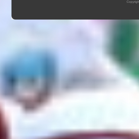
Copyrig