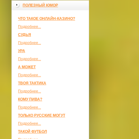
ПОЛЕЗНЫЙ ЮМОР
ЧТО ТАКОЕ ОНЛАЙН-КАЗИНО?
Подробнее...
СУДЬЯ
Подробнее...
УРА
Подробнее...
А МОЖЕТ
Подробнее...
ТВОЯ ТАКТИКА
Подробнее...
КОМУ ПИВА?
Подробнее...
ТОЛЬКО РУССКИЕ МОГУТ
Подробнее...
ТАКОЙ ФУТБОЛ