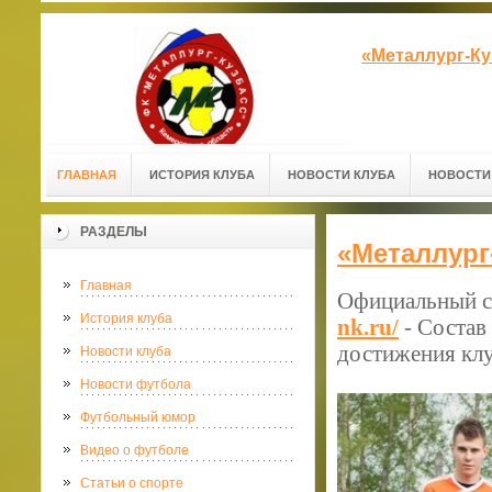
«Металлург-К
ГЛАВНАЯ
ИСТОРИЯ КЛУБА
НОВОСТИ КЛУБА
НОВОСТИ
РАЗДЕЛЫ
«Металлург
Главная
Официальный с
История клуба
nk.ru/
- Состав
достижения клу
Новости клуба
Новости футбола
Футбольный юмор
Видео о футболе
Статьи о спорте