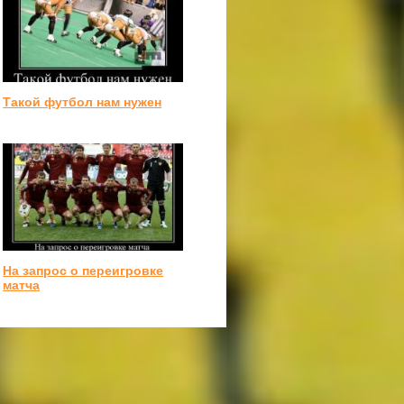
Такой футбол нам нужен
На запрос о переигровке
матча