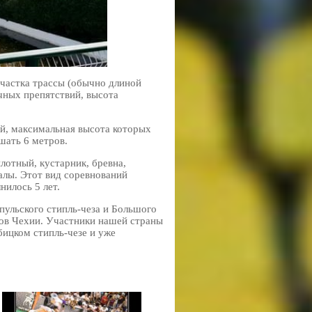
частка трассы (обычно длиной
чных препятствий, высота
ий, максимальная высота которых
шать 6 метров.
лотный, кустарник, бревна,
налы. Этот вид соревнований
нилось 5 лет.
ульского стипль-чеза и Большого
дов Чехии. Участники нашей страны
ицком стипль-чезе и уже