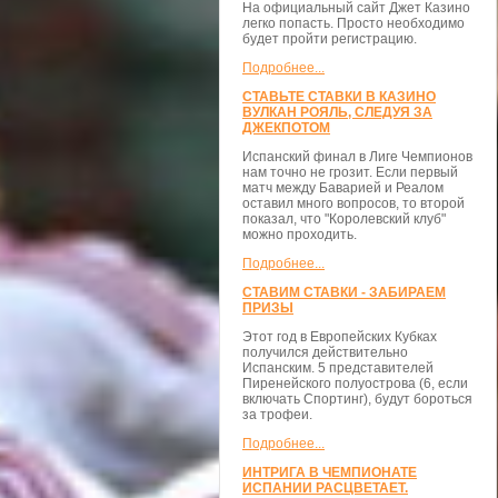
На официальный сайт Джет Казино
легко попасть. Просто необходимо
будет пройти регистрацию.
Подробнее...
СТАВЬТЕ СТАВКИ В КАЗИНО
ВУЛКАН РОЯЛЬ, СЛЕДУЯ ЗА
ДЖЕКПОТОМ
Испанский финал в Лиге Чемпионов
нам точно не грозит. Если первый
матч между Баварией и Реалом
оставил много вопросов, то второй
показал, что "Королевский клуб"
можно проходить.
Подробнее...
СТАВИМ СТАВКИ - ЗАБИРАЕМ
ПРИЗЫ
Этот год в Европейских Кубках
получился действительно
Испанским. 5 представителей
Пиренейского полуострова (6, если
включать Спортинг), будут бороться
за трофеи.
Подробнее...
ИНТРИГА В ЧЕМПИОНАТЕ
ИСПАНИИ РАСЦВЕТАЕТ.