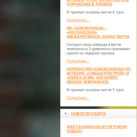
ФУТБОЛУ: «РУК» ТЕРПИТ ПЕРВОЕ
ПОРАЖЕНИЕ В ТУРНИРЕ
В турнире сыграны матчи 6 тура.
Подробнее...
ФК «НОВОКУЗНЕЦК» -
«РАСПАДСКАЯ»
(МЕЖДУРЕЧЕНСК). АНОНС МАТЧА
Сегодня наша команда в матче
чемпионата 3 дивизиона принимает
одного из лидеров турнира.
Подробнее...
ПЕРВЕНСТВО НОВОКУЗНЕЦКА ПО
ФУТБОЛУ: «СИБШАХТОСТРОЙ» И
«ЕВРАЗ-ЗСМК» ДОГОНЯЮТ
ЛИДЕРА ЧЕМПИОНАТА
В турнире сыграны матчи 5 тура.
Подробнее...
НОВОСТИ СПОРТА
ДЖЕТ КАЗИНО НЕСЕТ ИГРОВУЮ
ПОБЕДУ