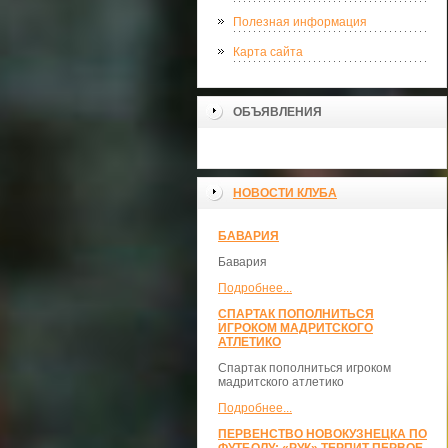
Полезная информация
Карта сайта
ОБЪЯВЛЕНИЯ
НОВОСТИ КЛУБА
БАВАРИЯ
Бавария
Подробнее...
СПАРТАК ПОПОЛНИТЬСЯ
ИГРОКОМ МАДРИТСКОГО
АТЛЕТИКО
Спартак пополниться игроком
мадритского атлетико
Подробнее...
ПЕРВЕНСТВО НОВОКУЗНЕЦКА ПО