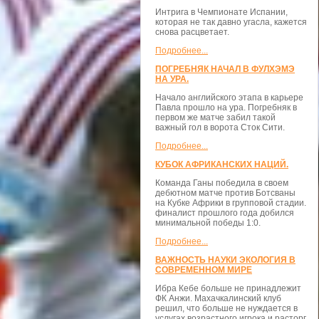
Интрига в Чемпионате Испании,
которая не так давно угасла, кажется
снова расцветает.
Подробнее...
ПОГРЕБНЯК НАЧАЛ В ФУЛХЭМЭ
НА УРА.
Начало английского этапа в карьере
Павла прошло на ура. Погребняк в
первом же матче забил такой
важный гол в ворота Сток Сити.
Подробнее...
КУБОК АФРИКАНСКИХ НАЦИЙ.
Команда Ганы победила в своем
дебютном матче против Ботсваны
на Кубке Африки в групповой стадии.
финалист прошлого года добился
минимальной победы 1:0.
Подробнее...
ВАЖНОСТЬ НАУКИ ЭКОЛОГИЯ В
СОВРЕМЕННОМ МИРЕ
Ибра Кебе больше не принадлежит
ФК Анжи. Махачкалинский клуб
решил, что больше не нуждается в
услугах возрастного игрока и расторг