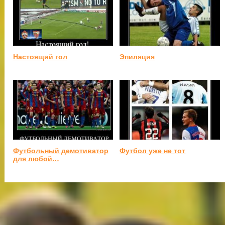
Настоящий гол
Эпиляция
Футбольный демотиватор
Футбол уже не тот
для любой…