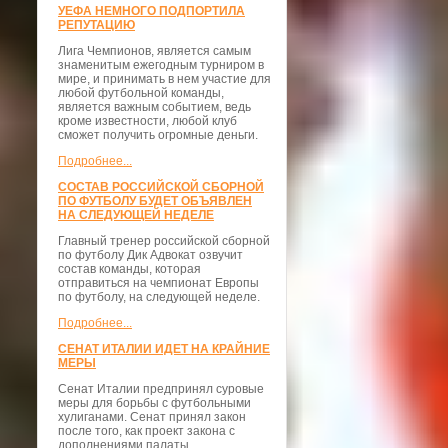
УЕФА НЕМНОГО ПОДПОРТИЛА
РЕПУТАЦИЮ
Лига Чемпионов, является самым
знаменитым ежегодным турниром в
мире, и принимать в нем участие для
любой футбольной команды,
является важным событием, ведь
кроме известности, любой клуб
сможет получить огромные деньги.
Подробнее...
СОСТАВ РОССИЙСКОЙ СБОРНОЙ
ПО ФУТБОЛУ БУДЕТ ОБЪЯВЛЕН
НА СЛЕДУЮЩЕЙ НЕДЕЛЕ
Главный тренер российской сборной
по футболу Дик Адвокат озвучит
состав команды, которая
отправиться на чемпионат Европы
по футболу, на следующей неделе.
Подробнее...
СЕНАТ ИТАЛИИ ИДЕТ НА КРАЙНИЕ
МЕРЫ
Сенат Италии предпринял суровые
меры для борьбы с футбольными
хулиганами. Сенат принял закон
после того, как проект закона с
дополнениями палаты