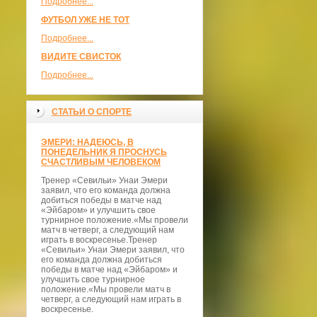
Подробнее...
ФУТБОЛ УЖЕ НЕ ТОТ
Подробнее...
ВИДИТЕ СВИСТОК
Подробнее...
СТАТЬИ О СПОРТЕ
ЭМЕРИ: НАДЕЮСЬ, В
ПОНЕДЕЛЬНИК Я ПРОСНУСЬ
СЧАСТЛИВЫМ ЧЕЛОВЕКОМ
Тренер «Севильи» Унаи Эмери
заявил, что его команда должна
добиться победы в матче над
«Эйбаром» и улучшить свое
турнирное положение.«Мы провели
матч в четверг, а следующий нам
играть в воскресенье.Тренер
«Севильи» Унаи Эмери заявил, что
его команда должна добиться
победы в матче над «Эйбаром» и
улучшить свое турнирное
положение.«Мы провели матч в
четверг, а следующий нам играть в
воскресенье.