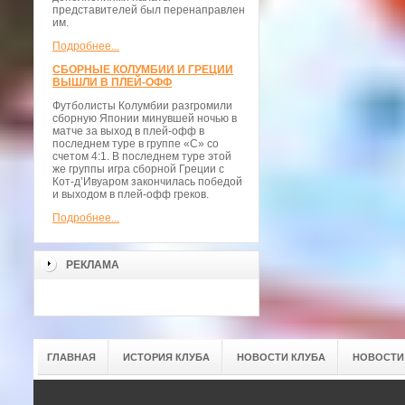
представителей был перенаправлен
им.
Подробнее...
СБОРНЫЕ КОЛУМБИИ И ГРЕЦИИ
ВЫШЛИ В ПЛЕЙ-ОФФ
Футболисты Колумбии разгромили
сборную Японии минувшей ночью в
матче за выход в плей-офф в
последнем туре в группе «С» со
счетом 4:1. В последнем туре этой
же группы игра сборной Греции с
Кот-д’Ивуаром закончилась победой
и выходом в плей-офф греков.
Подробнее...
РЕКЛАМА
ГЛАВНАЯ
ИСТОРИЯ КЛУБА
НОВОСТИ КЛУБА
НОВОСТИ