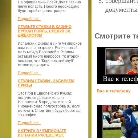
совершайте
На официальный сайт Джет Казино
легко попасть. Просто необходимо
документы 
будет пройти регистрацию.
Подробнее...
СТАВЬТЕ СТАВКИ В КАЗИНО
ВУЛКАН РОЯЛЬ, СЛЕДУЯ ЗА
Смотрите т
ДЖЕКПОТОМ
Испанский финал в Лиге Чемпионов
нам точно не грозит. Если первый
матч между Баварией и Реалом
оставил много вопросов, то второй
показал, что "Королевский клуб"
можно проходить.
Подробнее...
СТАВИМ СТАВКИ - ЗАБИРАЕМ
ПРИЗЫ
Вас к телефону
Этот год в Европейских Кубках
получился действительно
Испанским. 5 представителей
Пиренейского полуострова (6, если
включать Спортинг), будут бороться
за трофеи.
Подробнее...
ИНТРИГА В ЧЕМПИОНАТЕ
ИСПАНИИ РАСЦВЕТАЕТ.