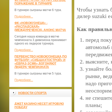
ФУТБОЛУ: «РУК» ТЕРПИТ ПЕРВОЕ
ПОРАЖЕНИЕ В ТУРНИРЕ
Чтобы узнать 
В турнире сыграны матчи 6 тура.
дилер suzuki е
Подробнее...
ФК «НОВОКУЗНЕЦК» -
«РАСПАДСКАЯ»
Как правильн
(МЕЖДУРЕЧЕНСК). АНОНС МАТЧА
Сегодня наша команда в матче
перед поку
чемпионата 3 дивизиона принимает
одного из лидеров турнира.
автомоль6 
Подробнее...
передвиже
ПЕРВЕНСТВО НОВОКУЗНЕЦКА ПО
ФУТБОЛУ: «СИБШАХТОСТРОЙ» И
выясните, 
«ЕВРАЗ-ЗСМК» ДОГОНЯЮТ
ЛИДЕРА ЧЕМПИОНАТА
узнайте бо
В турнире сыграны матчи 5 тура.
рынке, вед
Подробнее...
надо приго
неоспорим
НОВОСТИ СПОРТА
не спешите
ДЖЕТ КАЗИНО НЕСЕТ ИГРОВУЮ
планы;
ПОБЕДУ