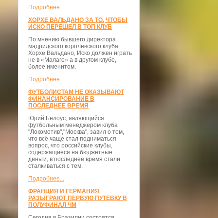
Подробнее...
ХОРХЕ ВАЛЬДАНО ЗА ТО, ЧТОБЫ
ИСКО ПЕРЕШЕЛ В ТОП КЛУБ
По мнению бывшего директора
мадридского королевского клуба
Хорхе Вальдано, Иско должен играть
не в «Малаге» а в другом клубе,
более именитом.
Подробнее...
ФУТБОЛИСТАМ НЕ ОКАЗЫВАЮТ
ФИНАНСИРОВАНИЕ В
ПОСЛЕДНЕЕ ВРЕМЯ
Юрий Белоус, являющийся
футбольным менеджером клуба
"Локомотив","Москва", завил о том,
что всё чаще стал подниматься
вопрос, что российские клубы,
содержащиеся на бюджетные
деньги, в последнее время стали
сталкиваться с тем,
Подробнее...
ФРАНЦИЯ И ГЕРМАНИЯ
РАЗЫГРАЮТ ПЕРВУЮ ПУТЕВКУ В
ПОЛУФИНАЛ ЧМ
Сегодня в Бразилии состоятся