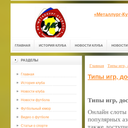
«Металлург-К
ГЛАВНАЯ
ИСТОРИЯ КЛУБА
НОВОСТИ КЛУБА
НОВОСТИ
РАЗДЕЛЫ
Главная
Типы игр, 
Главная
Типы игр, д
История клуба
Новости клуба
Типы игр, до
Новости футбола
Футбольный юмор
Онлайн слоты 
Видео о футболе
популярных аз
также доступн
Статьи о спорте