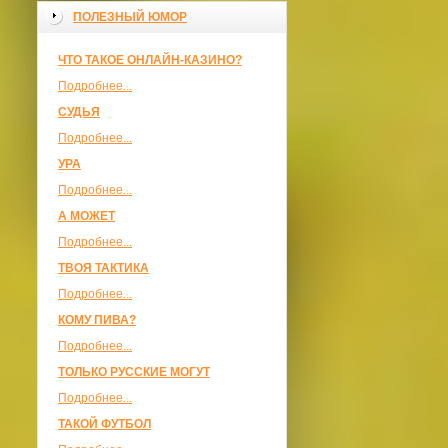
ПОЛЕЗНЫЙ ЮМОР
ЧТО ТАКОЕ ОНЛАЙН-КАЗИНО?
Подробнее...
СУДЬЯ
Подробнее...
УРА
Подробнее...
А МОЖЕТ
Подробнее...
ТВОЯ ТАКТИКА
Подробнее...
КОМУ ПИВА?
Подробнее...
ТОЛЬКО РУССКИЕ МОГУТ
Подробнее...
ТАКОЙ ФУТБОЛ