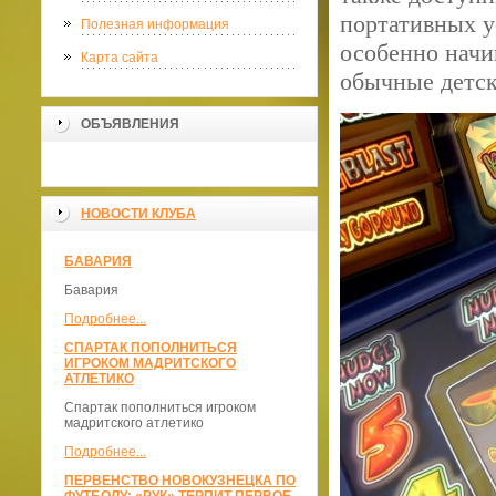
портативных у
Полезная информация
особенно начи
Карта сайта
обычные детск
ОБЪЯВЛЕНИЯ
НОВОСТИ КЛУБА
БАВАРИЯ
Бавария
Подробнее...
СПАРТАК ПОПОЛНИТЬСЯ
ИГРОКОМ МАДРИТСКОГО
АТЛЕТИКО
Спартак пополниться игроком
мадритского атлетико
Подробнее...
ПЕРВЕНСТВО НОВОКУЗНЕЦКА ПО