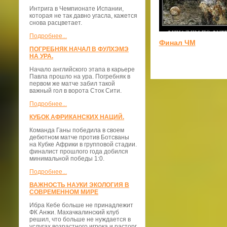
Интрига в Чемпионате Испании,
которая не так давно угасла, кажется
снова расцветает.
Подробнее...
Финал ЧМ
ПОГРЕБНЯК НАЧАЛ В ФУЛХЭМЭ
НА УРА.
Начало английского этапа в карьере
Павла прошло на ура. Погребняк в
первом же матче забил такой
важный гол в ворота Сток Сити.
Подробнее...
КУБОК АФРИКАНСКИХ НАЦИЙ.
Команда Ганы победила в своем
дебютном матче против Ботсваны
на Кубке Африки в групповой стадии.
финалист прошлого года добился
минимальной победы 1:0.
Подробнее...
ВАЖНОСТЬ НАУКИ ЭКОЛОГИЯ В
СОВРЕМЕННОМ МИРЕ
Ибра Кебе больше не принадлежит
ФК Анжи. Махачкалинский клуб
решил, что больше не нуждается в
услугах возрастного игрока и расторг