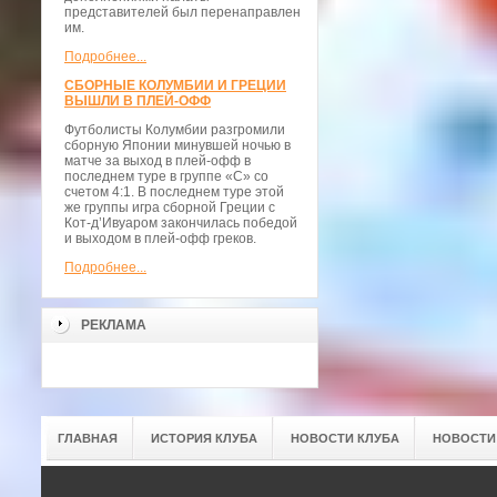
представителей был перенаправлен
им.
Подробнее...
СБОРНЫЕ КОЛУМБИИ И ГРЕЦИИ
ВЫШЛИ В ПЛЕЙ-ОФФ
Футболисты Колумбии разгромили
сборную Японии минувшей ночью в
матче за выход в плей-офф в
последнем туре в группе «С» со
счетом 4:1. В последнем туре этой
же группы игра сборной Греции с
Кот-д’Ивуаром закончилась победой
и выходом в плей-офф греков.
Подробнее...
РЕКЛАМА
ГЛАВНАЯ
ИСТОРИЯ КЛУБА
НОВОСТИ КЛУБА
НОВОСТИ