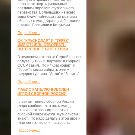
первые четвертьфинальные
поединки мирового футбольного
первенства. Болельщики из всего
мира будут наблюдать за матчами
сборных команд Франции, Германии,
а также, Бразилии и Колумбии.
Подробнее...
ФК "КРАСНОДАР" И "ТЕРЕК"
ИМЕЮТ ЦЕЛЬ ОТВОЕВАТЬ
ПОТЕРЯННЫЕ РАНЕЕ ОЧКИ
В недавнем интервью Сергей Шавло
полузащитник “Спартака” и сборной
СССР завил, что и “Краснодар”, и
“Терек” в силах забрать очки у
лидеров турнира: “Анжи” и “Зенита”.
Подробнее...
ФАБИО КАПЕЛЛО ДОВОЛЕН
ИГРОЙ СБОРНОЙ РОССИИ
Главный тренер сборной России
вчера сообщил, что его команда
отлично готова к игре против
сборной Люксембурга. Футболисты
знают, что надо делать в этой игре и
главное то, что они настроены
Подробнее...