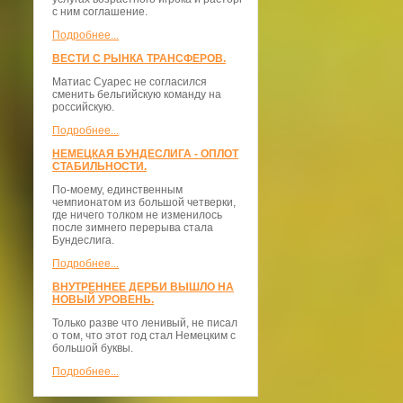
с ним соглашение.
Подробнее...
ВЕСТИ С РЫНКА ТРАНСФЕРОВ.
Матиас Суарес не согласился
сменить бельгийскую команду на
российскую.
Подробнее...
НЕМЕЦКАЯ БУНДЕСЛИГА - ОПЛОТ
СТАБИЛЬНОСТИ.
По-моему, единственным
чемпионатом из большой четверки,
где ничего толком не изменилось
после зимнего перерыва стала
Бундеслига.
Подробнее...
ВНУТРЕННЕЕ ДЕРБИ ВЫШЛО НА
НОВЫЙ УРОВЕНЬ.
Только разве что ленивый, не писал
о том, что этот год стал Немецким с
большой буквы.
Подробнее...