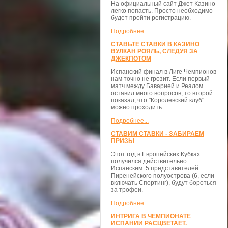
На официальный сайт Джет Казино
легко попасть. Просто необходимо
будет пройти регистрацию.
Подробнее...
СТАВЬТЕ СТАВКИ В КАЗИНО
ВУЛКАН РОЯЛЬ, СЛЕДУЯ ЗА
ДЖЕКПОТОМ
Испанский финал в Лиге Чемпионов
нам точно не грозит. Если первый
матч между Баварией и Реалом
оставил много вопросов, то второй
показал, что "Королевский клуб"
можно проходить.
Подробнее...
СТАВИМ СТАВКИ - ЗАБИРАЕМ
ПРИЗЫ
Этот год в Европейских Кубках
получился действительно
Испанским. 5 представителей
Пиренейского полуострова (6, если
включать Спортинг), будут бороться
за трофеи.
Подробнее...
ИНТРИГА В ЧЕМПИОНАТЕ
ИСПАНИИ РАСЦВЕТАЕТ.