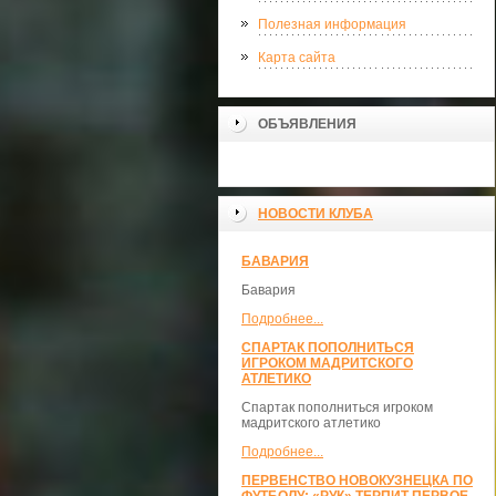
Полезная информация
Карта сайта
ОБЪЯВЛЕНИЯ
НОВОСТИ КЛУБА
БАВАРИЯ
Бавария
Подробнее...
СПАРТАК ПОПОЛНИТЬСЯ
ИГРОКОМ МАДРИТСКОГО
АТЛЕТИКО
Спартак пополниться игроком
мадритского атлетико
Подробнее...
ПЕРВЕНСТВО НОВОКУЗНЕЦКА ПО