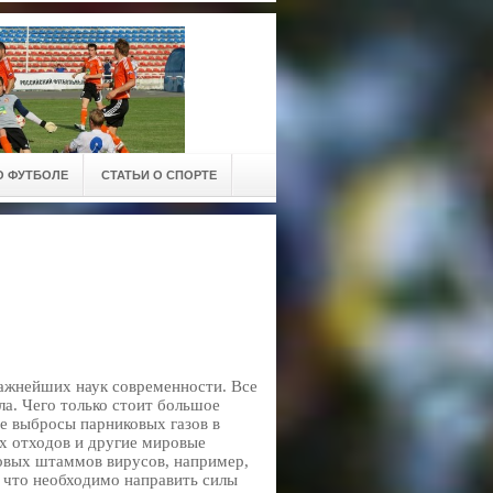
О ФУТБОЛЕ
СТАТЬИ О СПОРТЕ
важнейших наук современности. Все
ла. Чего только стоит большое
е выбросы парниковых газов в
х отходов и другие мировые
новых штаммов вирусов, например,
 что необходимо направить силы