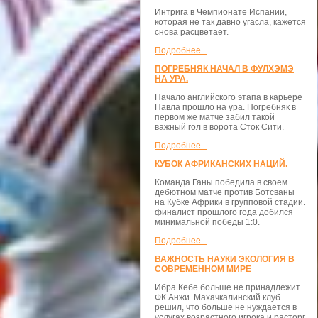
Интрига в Чемпионате Испании,
которая не так давно угасла, кажется
снова расцветает.
Подробнее...
ПОГРЕБНЯК НАЧАЛ В ФУЛХЭМЭ
НА УРА.
Начало английского этапа в карьере
Павла прошло на ура. Погребняк в
первом же матче забил такой
важный гол в ворота Сток Сити.
Подробнее...
КУБОК АФРИКАНСКИХ НАЦИЙ.
Команда Ганы победила в своем
дебютном матче против Ботсваны
на Кубке Африки в групповой стадии.
финалист прошлого года добился
минимальной победы 1:0.
Подробнее...
ВАЖНОСТЬ НАУКИ ЭКОЛОГИЯ В
СОВРЕМЕННОМ МИРЕ
Ибра Кебе больше не принадлежит
ФК Анжи. Махачкалинский клуб
решил, что больше не нуждается в
услугах возрастного игрока и расторг