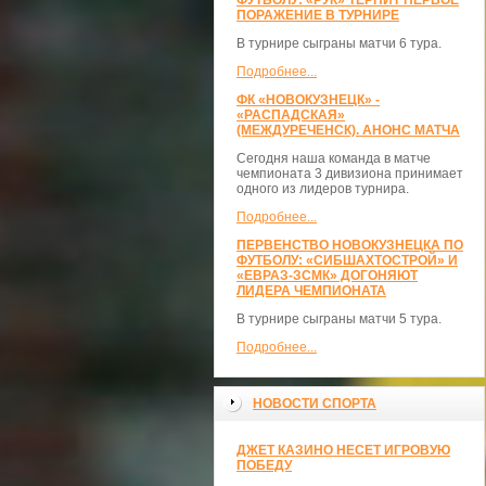
ФУТБОЛУ: «РУК» ТЕРПИТ ПЕРВОЕ
ПОРАЖЕНИЕ В ТУРНИРЕ
В турнире сыграны матчи 6 тура.
Подробнее...
ФК «НОВОКУЗНЕЦК» -
«РАСПАДСКАЯ»
(МЕЖДУРЕЧЕНСК). АНОНС МАТЧА
Сегодня наша команда в матче
чемпионата 3 дивизиона принимает
одного из лидеров турнира.
Подробнее...
ПЕРВЕНСТВО НОВОКУЗНЕЦКА ПО
ФУТБОЛУ: «СИБШАХТОСТРОЙ» И
«ЕВРАЗ-ЗСМК» ДОГОНЯЮТ
ЛИДЕРА ЧЕМПИОНАТА
В турнире сыграны матчи 5 тура.
Подробнее...
НОВОСТИ СПОРТА
ДЖЕТ КАЗИНО НЕСЕТ ИГРОВУЮ
ПОБЕДУ