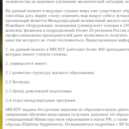
человечества на коренное улучшение экологической ситуации, но
На данный момент в ведущих странах мира уже существуют обр
способны дать людям «силу» изменять мир вокруг себя в лучшу
организаций является Международный независимый эколого-пол
Новейшее оборудование, помещения (университет основан в 19
комплекс филиалов и подразделений (более 20 регионов России 
профессионализма преподавателей дают возможность получить о
качестве которого не стоит беспокоиться. Вышесказанную инфо
1. на данный момент в МНЭПУ работают более 400 преподавате
которых имеют учёную степень;
2. университет имеет:
2.1 развитую структуру высшего образования;
2.2 Колледж;
2.3 Центр довузовской подготовки;
2.4 отдел международных программ.
МНЭПУ выдана бессрочная лицензия на образовательную деятел
завершения обучения выпускники получают документ об образо
утвержденный Министерством образования и науки РФ, а такж
образца (Diploma Supplement). Познакомиться подробнее с ВУЗ