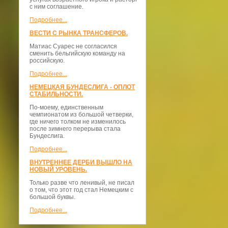
с ним соглашение.
Подробнее...
ВЕСТИ С РЫНКА ТРАНСФЕРОВ.
Матиас Суарес не согласился
сменить бельгийскую команду на
российскую.
Подробнее...
НЕМЕЦКАЯ БУНДЕСЛИГА - ОПЛОТ
СТАБИЛЬНОСТИ.
По-моему, единственным
чемпионатом из большой четверки,
где ничего толком не изменилось
после зимнего перерыва стала
Бундеслига.
Подробнее...
ВНУТРЕННЕЕ ДЕРБИ ВЫШЛО НА
НОВЫЙ УРОВЕНЬ.
Только разве что ленивый, не писал
о том, что этот год стал Немецким с
большой буквы.
Подробнее...