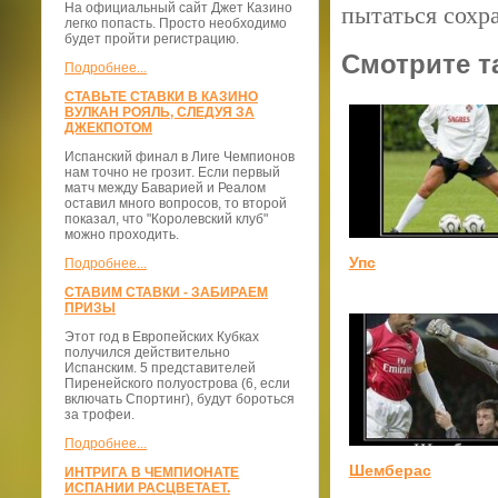
На официальный сайт Джет Казино
пытаться сохра
легко попасть. Просто необходимо
будет пройти регистрацию.
Смотрите т
Подробнее...
СТАВЬТЕ СТАВКИ В КАЗИНО
ВУЛКАН РОЯЛЬ, СЛЕДУЯ ЗА
ДЖЕКПОТОМ
Испанский финал в Лиге Чемпионов
нам точно не грозит. Если первый
матч между Баварией и Реалом
оставил много вопросов, то второй
показал, что "Королевский клуб"
можно проходить.
Упс
Подробнее...
СТАВИМ СТАВКИ - ЗАБИРАЕМ
ПРИЗЫ
Этот год в Европейских Кубках
получился действительно
Испанским. 5 представителей
Пиренейского полуострова (6, если
включать Спортинг), будут бороться
за трофеи.
Подробнее...
Шемберас
ИНТРИГА В ЧЕМПИОНАТЕ
ИСПАНИИ РАСЦВЕТАЕТ.