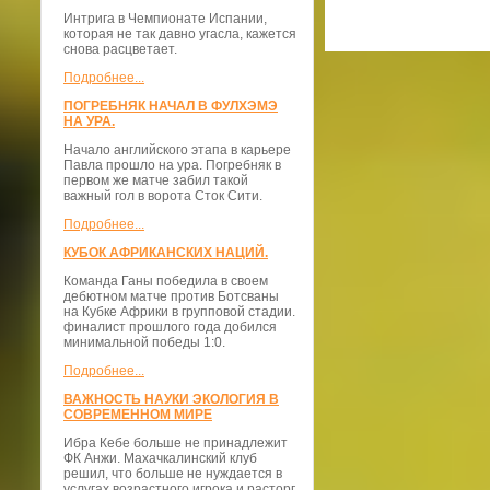
Интрига в Чемпионате Испании,
которая не так давно угасла, кажется
снова расцветает.
Подробнее...
ПОГРЕБНЯК НАЧАЛ В ФУЛХЭМЭ
НА УРА.
Начало английского этапа в карьере
Павла прошло на ура. Погребняк в
первом же матче забил такой
важный гол в ворота Сток Сити.
Подробнее...
КУБОК АФРИКАНСКИХ НАЦИЙ.
Команда Ганы победила в своем
дебютном матче против Ботсваны
на Кубке Африки в групповой стадии.
финалист прошлого года добился
минимальной победы 1:0.
Подробнее...
ВАЖНОСТЬ НАУКИ ЭКОЛОГИЯ В
СОВРЕМЕННОМ МИРЕ
Ибра Кебе больше не принадлежит
ФК Анжи. Махачкалинский клуб
решил, что больше не нуждается в
услугах возрастного игрока и расторг