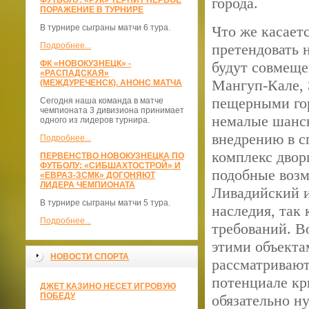
города.
ФУТБОЛУ: «РУК» ТЕРПИТ ПЕРВОЕ
ПОРАЖЕНИЕ В ТУРНИРЕ
В турнире сыграны матчи 6 тура.
Что же касает
Подробнее...
претендовать 
ФК «НОВОКУЗНЕЦК» -
будут совмеще
«РАСПАДСКАЯ»
Мангуп-Кале, 
(МЕЖДУРЕЧЕНСК). АНОНС МАТЧА
пещерными го
Сегодня наша команда в матче
чемпионата 3 дивизиона принимает
немалые шансы
одного из лидеров турнира.
внедрению в с
Подробнее...
комплекс двор
ПЕРВЕНСТВО НОВОКУЗНЕЦКА ПО
ФУТБОЛУ: «СИБШАХТОСТРОЙ» И
подобные возм
«ЕВРАЗ-ЗСМК» ДОГОНЯЮТ
ЛИДЕРА ЧЕМПИОНАТА
Ливадийский и
В турнире сыграны матчи 5 тура.
наследия, так
Подробнее...
требований. В
этими объекта
НОВОСТИ СПОРТА
рассматривают
потенциале кр
ДЖЕТ КАЗИНО НЕСЕТ ИГРОВУЮ
ПОБЕДУ
обязательно н