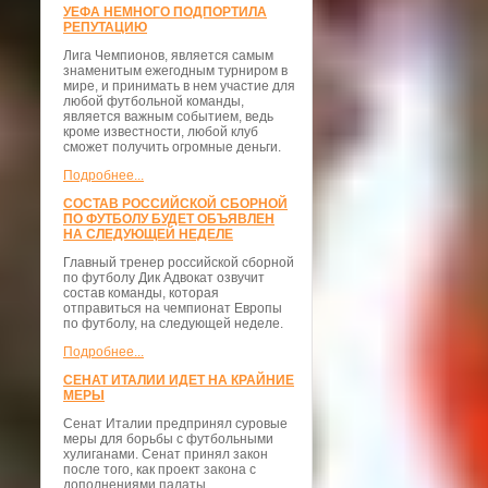
УЕФА НЕМНОГО ПОДПОРТИЛА
РЕПУТАЦИЮ
Лига Чемпионов, является самым
знаменитым ежегодным турниром в
мире, и принимать в нем участие для
любой футбольной команды,
является важным событием, ведь
кроме известности, любой клуб
сможет получить огромные деньги.
Подробнее...
СОСТАВ РОССИЙСКОЙ СБОРНОЙ
ПО ФУТБОЛУ БУДЕТ ОБЪЯВЛЕН
НА СЛЕДУЮЩЕЙ НЕДЕЛЕ
Главный тренер российской сборной
по футболу Дик Адвокат озвучит
состав команды, которая
отправиться на чемпионат Европы
по футболу, на следующей неделе.
Подробнее...
СЕНАТ ИТАЛИИ ИДЕТ НА КРАЙНИЕ
МЕРЫ
Сенат Италии предпринял суровые
меры для борьбы с футбольными
хулиганами. Сенат принял закон
после того, как проект закона с
дополнениями палаты