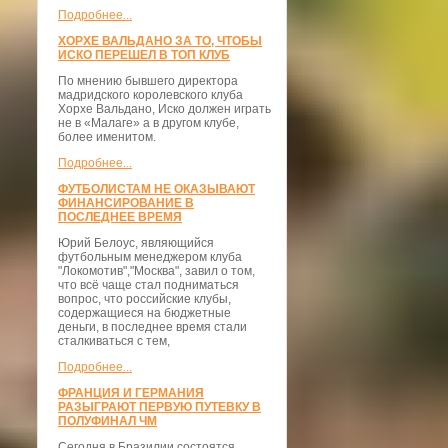
Подробнее...
ХОРХЕ ВАЛЬДАНО ЗА ТО, ЧТОБЫ
ИСКО ПЕРЕШЕЛ В ТОП КЛУБ
По мнению бывшего директора
мадридского королевского клуба
Хорхе Вальдано, Иско должен играть
не в «Малаге» а в другом клубе,
более именитом.
Подробнее...
ФУТБОЛИСТАМ НЕ ОКАЗЫВАЮТ
ФИНАНСИРОВАНИЕ В
ПОСЛЕДНЕЕ ВРЕМЯ
Юрий Белоус, являющийся
футбольным менеджером клуба
"Локомотив","Москва", завил о том,
что всё чаще стал подниматься
вопрос, что российские клубы,
содержащиеся на бюджетные
деньги, в последнее время стали
сталкиваться с тем,
Подробнее...
ФРАНЦИЯ И ГЕРМАНИЯ
РАЗЫГРАЮТ ПЕРВУЮ ПУТЕВКУ В
ПОЛУФИНАЛ ЧМ
Сегодня в Бразилии состоятся