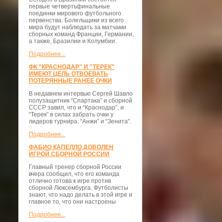
первые четвертьфинальные
поединки мирового футбольного
первенства. Болельщики из всего
мира будут наблюдать за матчами
сборных команд Франции, Германии,
а также, Бразилии и Колумбии.
Подробнее...
ФК "КРАСНОДАР" И "ТЕРЕК"
ИМЕЮТ ЦЕЛЬ ОТВОЕВАТЬ
ПОТЕРЯННЫЕ РАНЕЕ ОЧКИ
В недавнем интервью Сергей Шавло
полузащитник “Спартака” и сборной
СССР завил, что и “Краснодар”, и
“Терек” в силах забрать очки у
лидеров турнира: “Анжи” и “Зенита”.
Подробнее...
ФАБИО КАПЕЛЛО ДОВОЛЕН
ИГРОЙ СБОРНОЙ РОССИИ
Главный тренер сборной России
вчера сообщил, что его команда
отлично готова к игре против
сборной Люксембурга. Футболисты
знают, что надо делать в этой игре и
главное то, что они настроены
Подробнее...