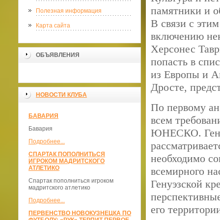
памятники и о
Полезная информация
В связи с этим
Карта сайта
включению не
Херсонес Тавр
ОБЪЯВЛЕНИЯ
попасть в спи
из Европы и А
Дросте, пред
НОВОСТИ КЛУБА
По первому ан
БАВАРИЯ
всем требован
Бавария
ЮНЕСКО. Гену
Подробнее...
рассматривает
СПАРТАК ПОПОЛНИТЬСЯ
необходимо сог
ИГРОКОМ МАДРИТСКОГО
АТЛЕТИКО
всемирного н
Спартак пополниться игроком
Генуэзской кр
мадритского атлетико
перспективные
Подробнее...
его территори
ПЕРВЕНСТВО НОВОКУЗНЕЦКА ПО