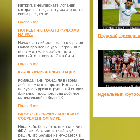
Интрига в Чемпионате Испании,
которая не так давно угасла, кажется
снова расцветает.
Подробнее...
ПОГРЕБНЯК НАЧАЛ В ФУЛХЭМЭ
НА УРА.
Подумай, прежде 
Начало английского этапа в карьере
Павла прошло на ура. Погребняк в
первом же матче забил такой
важный гол в ворота Сток Сити.
Подробнее...
КУБОК АФРИКАНСКИХ НАЦИЙ.
Команда Ганы победила в своем
дебютном матче против Ботсваны
на Кубке Африки в групповой стадии.
финалист прошлого года добился
Идеальный футбо
минимальной победы 1:0.
Подробнее...
ВАЖНОСТЬ НАУКИ ЭКОЛОГИЯ В
СОВРЕМЕННОМ МИРЕ
Ибра Кебе больше не принадлежит
ФК Анжи. Махачкалинский клуб
решил, что больше не нуждается в
услугах возрастного игрока и расторг