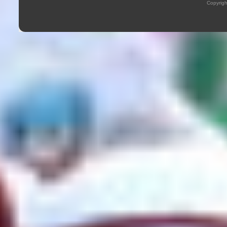
Copyrig