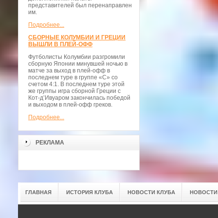
представителей был перенаправлен
им.
Подробнее...
СБОРНЫЕ КОЛУМБИИ И ГРЕЦИИ
ВЫШЛИ В ПЛЕЙ-ОФФ
Футболисты Колумбии разгромили
сборную Японии минувшей ночью в
матче за выход в плей-офф в
последнем туре в группе «С» со
счетом 4:1. В последнем туре этой
же группы игра сборной Греции с
Кот-д’Ивуаром закончилась победой
и выходом в плей-офф греков.
Подробнее...
РЕКЛАМА
ГЛАВНАЯ
ИСТОРИЯ КЛУБА
НОВОСТИ КЛУБА
НОВОСТИ