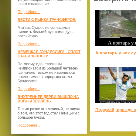
с ним соглашение.
Подробнее...
ВЕСТИ С РЫНКА ТРАНСФЕРОВ.
Матиас Суарес не согласился
сменить бельгийскую команду на
российскую.
Подробнее...
НЕМЕЦКАЯ БУНДЕСЛИГА - ОПЛОТ
А вратарь у них с
СТАБИЛЬНОСТИ.
По-моему, единственным
чемпионатом из большой четверки,
где ничего толком не изменилось
после зимнего перерыва стала
Бундеслига.
Подробнее...
ВНУТРЕННЕЕ ДЕРБИ ВЫШЛО НА
НОВЫЙ УРОВЕНЬ.
Только разве что ленивый, не писал
Подумай, прежде 
о том, что этот год стал Немецким с
большой буквы.
Подробнее...