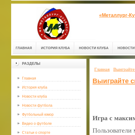
«Металлург-К
ГЛАВНАЯ
ИСТОРИЯ КЛУБА
НОВОСТИ КЛУБА
НОВОСТИ
РАЗДЕЛЫ
Главная
Выиграйте
Главная
Выиграйте с
История клуба
Новости клуба
Новости футбола
Футбольный юмор
Игра с макси
Видео о футболе
Пользователи 
Статьи о спорте