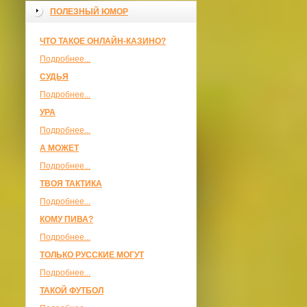
ПОЛЕЗНЫЙ ЮМОР
ЧТО ТАКОЕ ОНЛАЙН-КАЗИНО?
Подробнее...
СУДЬЯ
Подробнее...
УРА
Подробнее...
А МОЖЕТ
Подробнее...
ТВОЯ ТАКТИКА
Подробнее...
КОМУ ПИВА?
Подробнее...
ТОЛЬКО РУССКИЕ МОГУТ
Подробнее...
ТАКОЙ ФУТБОЛ