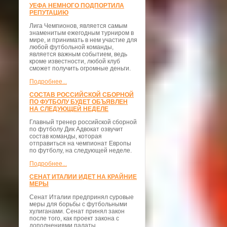
УЕФА НЕМНОГО ПОДПОРТИЛА
РЕПУТАЦИЮ
Лига Чемпионов, является самым
знаменитым ежегодным турниром в
мире, и принимать в нем участие для
любой футбольной команды,
является важным событием, ведь
кроме известности, любой клуб
сможет получить огромные деньги.
Подробнее...
СОСТАВ РОССИЙСКОЙ СБОРНОЙ
ПО ФУТБОЛУ БУДЕТ ОБЪЯВЛЕН
НА СЛЕДУЮЩЕЙ НЕДЕЛЕ
Главный тренер российской сборной
по футболу Дик Адвокат озвучит
состав команды, которая
отправиться на чемпионат Европы
по футболу, на следующей неделе.
Подробнее...
СЕНАТ ИТАЛИИ ИДЕТ НА КРАЙНИЕ
МЕРЫ
Сенат Италии предпринял суровые
меры для борьбы с футбольными
хулиганами. Сенат принял закон
после того, как проект закона с
дополнениями палаты