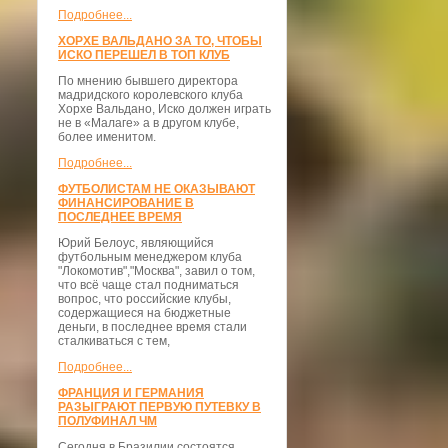
Подробнее...
ХОРХЕ ВАЛЬДАНО ЗА ТО, ЧТОБЫ
ИСКО ПЕРЕШЕЛ В ТОП КЛУБ
По мнению бывшего директора
мадридского королевского клуба
Хорхе Вальдано, Иско должен играть
не в «Малаге» а в другом клубе,
более именитом.
Подробнее...
ФУТБОЛИСТАМ НЕ ОКАЗЫВАЮТ
ФИНАНСИРОВАНИЕ В
ПОСЛЕДНЕЕ ВРЕМЯ
Юрий Белоус, являющийся
футбольным менеджером клуба
"Локомотив","Москва", завил о том,
что всё чаще стал подниматься
вопрос, что российские клубы,
содержащиеся на бюджетные
деньги, в последнее время стали
сталкиваться с тем,
Подробнее...
ФРАНЦИЯ И ГЕРМАНИЯ
РАЗЫГРАЮТ ПЕРВУЮ ПУТЕВКУ В
ПОЛУФИНАЛ ЧМ
Сегодня в Бразилии состоятся