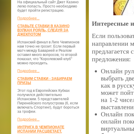
На официальный сайт Джет Казино
легко попасть. Просто необходимо
будет пройти регистрацию.
Подробнее...
Интересные 
СТАВЬТЕ СТАВКИ В КАЗИНО
ВУЛКАН РОЯЛЬ, СЛЕДУЯ ЗА
Если пользоват
ДЖЕКПОТОМ
направлении м
Испанский финал в Лиге Чемпионов
нам точно не грозит. Если первый
предлагается 
матч между Баварией и Реалом
оставил много вопросов, то второй
предложения:
показал, что "Королевский клуб"
можно проходить.
Онлайн рул
Подробнее...
выбрать дв
СТАВИМ СТАВКИ - ЗАБИРАЕМ
ПРИЗЫ
как в русск
Этот год в Европейских Кубках
может пойт
получился действительно
на 1-2 чисе
Испанским. 5 представителей
Пиренейского полуострова (6, если
выставлени
включать Спортинг), будут бороться
за трофеи.
Онлайн пок
Подробнее...
онлайн поке
виртуальны
ИНТРИГА В ЧЕМПИОНАТЕ
ИСПАНИИ РАСЦВЕТАЕТ.