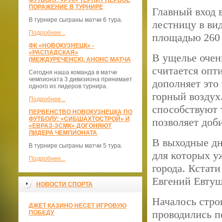
ФУТБОЛУ: «РУК» ТЕРПИТ ПЕРВОЕ
ПОРАЖЕНИЕ В ТУРНИРЕ
Главный вход 
В турнире сыграны матчи 6 тура.
лестницу в вид
Подробнее...
площадью 260 
ФК «НОВОКУЗНЕЦК» -
«РАСПАДСКАЯ»
В ущелье очен
(МЕЖДУРЕЧЕНСК). АНОНС МАТЧА
считается опт
Сегодня наша команда в матче
чемпионата 3 дивизиона принимает
дополняет это
одного из лидеров турнира.
горный воздух
Подробнее...
способствуют т
ПЕРВЕНСТВО НОВОКУЗНЕЦКА ПО
ФУТБОЛУ: «СИБШАХТОСТРОЙ» И
позволяет доб
«ЕВРАЗ-ЗСМК» ДОГОНЯЮТ
ЛИДЕРА ЧЕМПИОНАТА
В выходные дн
В турнире сыграны матчи 5 тура.
для которых уж
Подробнее...
города. Кстат
Евгений Евтуш
НОВОСТИ СПОРТА
Началось строи
ДЖЕТ КАЗИНО НЕСЕТ ИГРОВУЮ
проводились п
ПОБЕДУ