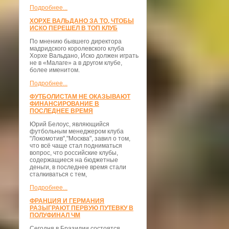
Подробнее...
ХОРХЕ ВАЛЬДАНО ЗА ТО, ЧТОБЫ
ИСКО ПЕРЕШЕЛ В ТОП КЛУБ
По мнению бывшего директора
мадридского королевского клуба
Хорхе Вальдано, Иско должен играть
не в «Малаге» а в другом клубе,
более именитом.
Подробнее...
ФУТБОЛИСТАМ НЕ ОКАЗЫВАЮТ
ФИНАНСИРОВАНИЕ В
ПОСЛЕДНЕЕ ВРЕМЯ
Юрий Белоус, являющийся
футбольным менеджером клуба
"Локомотив","Москва", завил о том,
что всё чаще стал подниматься
вопрос, что российские клубы,
содержащиеся на бюджетные
деньги, в последнее время стали
сталкиваться с тем,
Подробнее...
ФРАНЦИЯ И ГЕРМАНИЯ
РАЗЫГРАЮТ ПЕРВУЮ ПУТЕВКУ В
ПОЛУФИНАЛ ЧМ
Сегодня в Бразилии состоятся