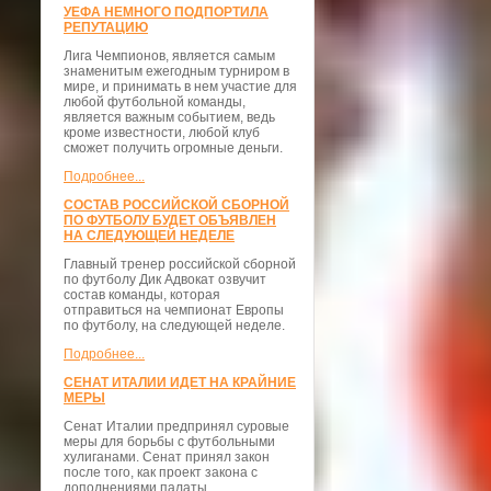
УЕФА НЕМНОГО ПОДПОРТИЛА
РЕПУТАЦИЮ
Лига Чемпионов, является самым
знаменитым ежегодным турниром в
мире, и принимать в нем участие для
любой футбольной команды,
является важным событием, ведь
кроме известности, любой клуб
сможет получить огромные деньги.
Подробнее...
СОСТАВ РОССИЙСКОЙ СБОРНОЙ
ПО ФУТБОЛУ БУДЕТ ОБЪЯВЛЕН
НА СЛЕДУЮЩЕЙ НЕДЕЛЕ
Главный тренер российской сборной
по футболу Дик Адвокат озвучит
состав команды, которая
отправиться на чемпионат Европы
по футболу, на следующей неделе.
Подробнее...
СЕНАТ ИТАЛИИ ИДЕТ НА КРАЙНИЕ
МЕРЫ
Сенат Италии предпринял суровые
меры для борьбы с футбольными
хулиганами. Сенат принял закон
после того, как проект закона с
дополнениями палаты