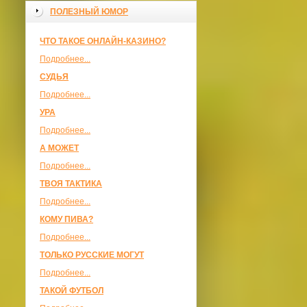
ПОЛЕЗНЫЙ ЮМОР
ЧТО ТАКОЕ ОНЛАЙН-КАЗИНО?
Подробнее...
СУДЬЯ
Подробнее...
УРА
Подробнее...
А МОЖЕТ
Подробнее...
ТВОЯ ТАКТИКА
Подробнее...
КОМУ ПИВА?
Подробнее...
ТОЛЬКО РУССКИЕ МОГУТ
Подробнее...
ТАКОЙ ФУТБОЛ