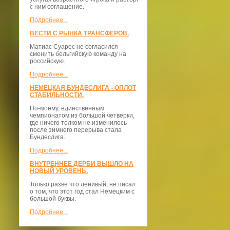
с ним соглашение.
Подробнее...
ВЕСТИ С РЫНКА ТРАНСФЕРОВ.
Матиас Суарес не согласился
сменить бельгийскую команду на
российскую.
Подробнее...
НЕМЕЦКАЯ БУНДЕСЛИГА - ОПЛОТ
СТАБИЛЬНОСТИ.
По-моему, единственным
чемпионатом из большой четверки,
где ничего толком не изменилось
после зимнего перерыва стала
Бундеслига.
Подробнее...
ВНУТРЕННЕЕ ДЕРБИ ВЫШЛО НА
НОВЫЙ УРОВЕНЬ.
Только разве что ленивый, не писал
о том, что этот год стал Немецким с
большой буквы.
Подробнее...