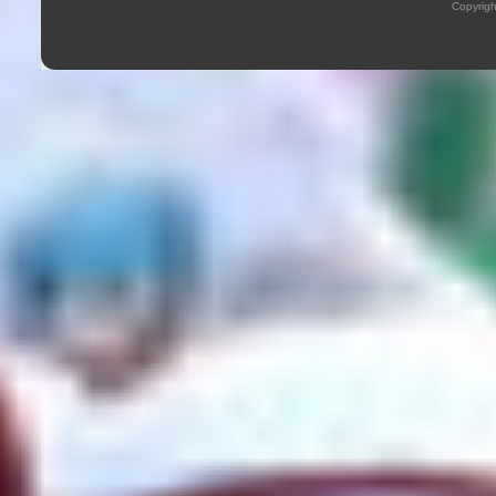
Copyrig