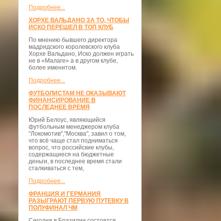
Подробнее...
ХОРХЕ ВАЛЬДАНО ЗА ТО, ЧТОБЫ
ИСКО ПЕРЕШЕЛ В ТОП КЛУБ
По мнению бывшего директора
мадридского королевского клуба
Хорхе Вальдано, Иско должен играть
не в «Малаге» а в другом клубе,
более именитом.
Подробнее...
ФУТБОЛИСТАМ НЕ ОКАЗЫВАЮТ
ФИНАНСИРОВАНИЕ В
ПОСЛЕДНЕЕ ВРЕМЯ
Юрий Белоус, являющийся
футбольным менеджером клуба
"Локомотив","Москва", завил о том,
что всё чаще стал подниматься
вопрос, что российские клубы,
содержащиеся на бюджетные
деньги, в последнее время стали
сталкиваться с тем,
Подробнее...
ФРАНЦИЯ И ГЕРМАНИЯ
РАЗЫГРАЮТ ПЕРВУЮ ПУТЕВКУ В
ПОЛУФИНАЛ ЧМ
Сегодня в Бразилии состоятся