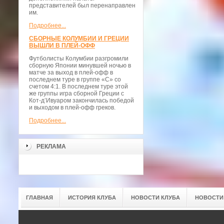
представителей был перенаправлен
им.
Подробнее...
СБОРНЫЕ КОЛУМБИИ И ГРЕЦИИ
ВЫШЛИ В ПЛЕЙ-ОФФ
Футболисты Колумбии разгромили
сборную Японии минувшей ночью в
матче за выход в плей-офф в
последнем туре в группе «С» со
счетом 4:1. В последнем туре этой
же группы игра сборной Греции с
Кот-д’Ивуаром закончилась победой
и выходом в плей-офф греков.
Подробнее...
РЕКЛАМА
ГЛАВНАЯ
ИСТОРИЯ КЛУБА
НОВОСТИ КЛУБА
НОВОСТИ