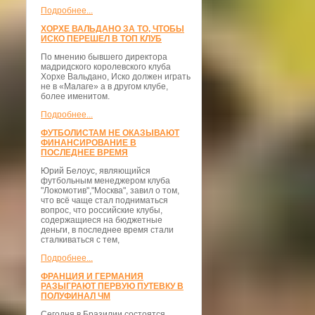
Подробнее...
ХОРХЕ ВАЛЬДАНО ЗА ТО, ЧТОБЫ
ИСКО ПЕРЕШЕЛ В ТОП КЛУБ
По мнению бывшего директора
мадридского королевского клуба
Хорхе Вальдано, Иско должен играть
не в «Малаге» а в другом клубе,
более именитом.
Подробнее...
ФУТБОЛИСТАМ НЕ ОКАЗЫВАЮТ
ФИНАНСИРОВАНИЕ В
ПОСЛЕДНЕЕ ВРЕМЯ
Юрий Белоус, являющийся
футбольным менеджером клуба
"Локомотив","Москва", завил о том,
что всё чаще стал подниматься
вопрос, что российские клубы,
содержащиеся на бюджетные
деньги, в последнее время стали
сталкиваться с тем,
Подробнее...
ФРАНЦИЯ И ГЕРМАНИЯ
РАЗЫГРАЮТ ПЕРВУЮ ПУТЕВКУ В
ПОЛУФИНАЛ ЧМ
Сегодня в Бразилии состоятся