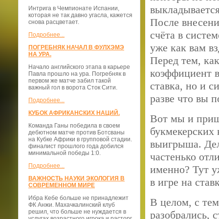
выкладывается
Интрига в Чемпионате Испании,
которая не так давно угасла, кажется
После внесени
снова расцветает.
счёта в систем
Подробнее...
уже как вам вз
ПОГРЕБНЯК НАЧАЛ В ФУЛХЭМЭ
НА УРА.
Перед тем, ка
Начало английского этапа в карьере
коэффициент в
Павла прошло на ура. Погребняк в
первом же матче забил такой
ставка, но и 
важный гол в ворота Сток Сити.
разве что вы 
Подробнее...
КУБОК АФРИКАНСКИХ НАЦИЙ.
Вот мы и приш
Команда Ганы победила в своем
букмекерских 
дебютном матче против Ботсваны
на Кубке Африки в групповой стадии.
выигрыша. Дел
финалист прошлого года добился
минимальной победы 1:0.
частенько отли
Подробнее...
именно? Тут у
ВАЖНОСТЬ НАУКИ ЭКОЛОГИЯ В
в игре на став
СОВРЕМЕННОМ МИРЕ
Ибра Кебе больше не принадлежит
В целом, с тем
ФК Анжи. Махачкалинский клуб
решил, что больше не нуждается в
разобрались, 
услугах возрастного игрока и расторг