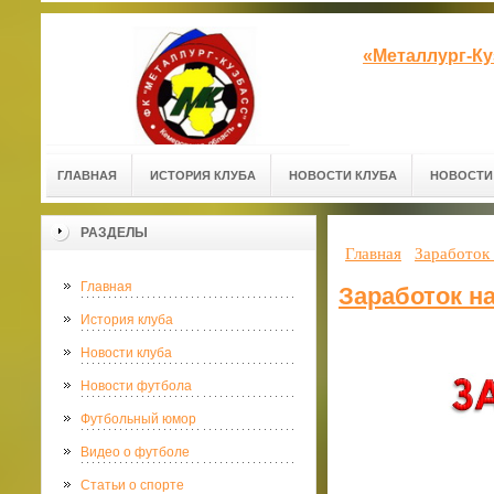
«Металлург-К
ГЛАВНАЯ
ИСТОРИЯ КЛУБА
НОВОСТИ КЛУБА
НОВОСТИ
РАЗДЕЛЫ
Главная
Заработок 
Главная
Заработок на
История клуба
Новости клуба
Новости футбола
Футбольный юмор
Видео о футболе
Статьи о спорте