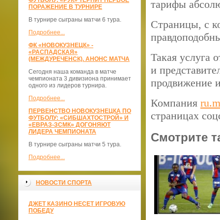
ФУТБОЛУ: «РУК» ТЕРПИТ ПЕРВОЕ
тарифы абсолю
ПОРАЖЕНИЕ В ТУРНИРЕ
В турнире сыграны матчи 6 тура.
Страницы, с к
Подробнее...
правдоподобны:
ФК «НОВОКУЗНЕЦК» -
«РАСПАДСКАЯ»
Такая услуга 
(МЕЖДУРЕЧЕНСК). АНОНС МАТЧА
и представите
Сегодня наша команда в матче
чемпионата 3 дивизиона принимает
продвижение и
одного из лидеров турнира.
Подробнее...
Компания
ru.m
ПЕРВЕНСТВО НОВОКУЗНЕЦКА ПО
страницах соц
ФУТБОЛУ: «СИБШАХТОСТРОЙ» И
«ЕВРАЗ-ЗСМК» ДОГОНЯЮТ
ЛИДЕРА ЧЕМПИОНАТА
Смотрите т
В турнире сыграны матчи 5 тура.
Подробнее...
НОВОСТИ СПОРТА
ДЖЕТ КАЗИНО НЕСЕТ ИГРОВУЮ
ПОБЕДУ