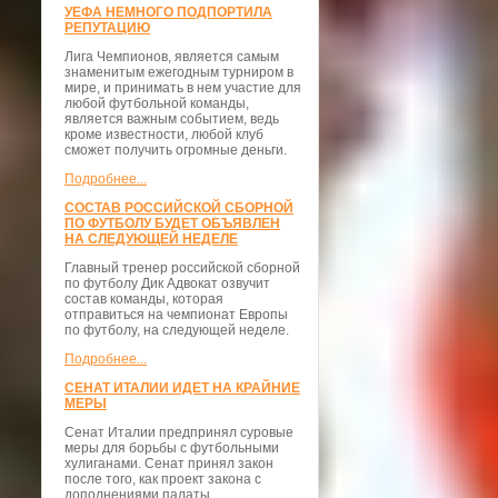
УЕФА НЕМНОГО ПОДПОРТИЛА
РЕПУТАЦИЮ
Лига Чемпионов, является самым
знаменитым ежегодным турниром в
мире, и принимать в нем участие для
любой футбольной команды,
является важным событием, ведь
кроме известности, любой клуб
сможет получить огромные деньги.
Подробнее...
СОСТАВ РОССИЙСКОЙ СБОРНОЙ
ПО ФУТБОЛУ БУДЕТ ОБЪЯВЛЕН
НА СЛЕДУЮЩЕЙ НЕДЕЛЕ
Главный тренер российской сборной
по футболу Дик Адвокат озвучит
состав команды, которая
отправиться на чемпионат Европы
по футболу, на следующей неделе.
Подробнее...
СЕНАТ ИТАЛИИ ИДЕТ НА КРАЙНИЕ
МЕРЫ
Сенат Италии предпринял суровые
меры для борьбы с футбольными
хулиганами. Сенат принял закон
после того, как проект закона с
дополнениями палаты