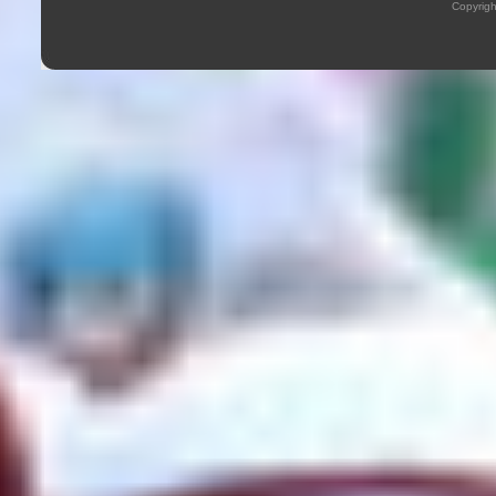
Copyrig