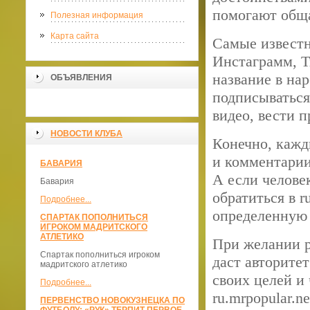
помогают общат
Полезная информация
Карта сайта
Самые известн
Инстаграмм, Т
название в нар
ОБЪЯВЛЕНИЯ
подписываться
видео, вести 
НОВОСТИ КЛУБА
Конечно, кажд
и комментарии.
БАВАРИЯ
А если человек
Бавария
обратиться в r
Подробнее...
определенную
СПАРТАК ПОПОЛНИТЬСЯ
ИГРОКОМ МАДРИТСКОГО
АТЛЕТИКО
При желании р
Спартак пополниться игроком
даст авторитет
мадритского атлетико
своих целей и
Подробнее...
ru.mrpopular.n
ПЕРВЕНСТВО НОВОКУЗНЕЦКА ПО