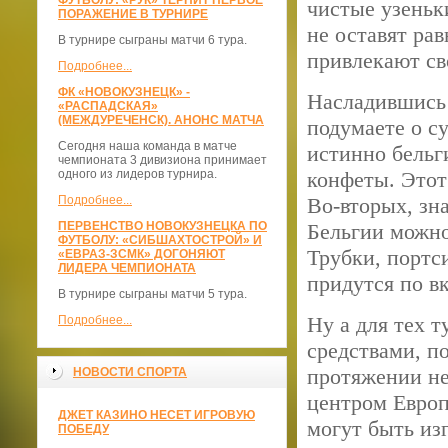
ФУТБОЛУ: «РУК» ТЕРПИТ ПЕРВОЕ
чистые узеньк
ПОРАЖЕНИЕ В ТУРНИРЕ
не оставят ра
В турнире сыграны матчи 6 тура.
привлекают св
Подробнее...
ФК «НОВОКУЗНЕЦК» -
Насладившись 
«РАСПАДСКАЯ»
(МЕЖДУРЕЧЕНСК). АНОНС МАТЧА
подумаете о с
Сегодня наша команда в матче
истинно бельг
чемпионата 3 дивизиона принимает
одного из лидеров турнира.
конфеты. Этот
Подробнее...
Во-вторых, зн
ПЕРВЕНСТВО НОВОКУЗНЕЦКА ПО
Бельгии можно
ФУТБОЛУ: «СИБШАХТОСТРОЙ» И
Трубки, портс
«ЕВРАЗ-ЗСМК» ДОГОНЯЮТ
ЛИДЕРА ЧЕМПИОНАТА
придутся по в
В турнире сыграны матчи 5 тура.
Ну а для тех 
Подробнее...
средствами, п
протяжении не
НОВОСТИ СПОРТА
центром Евро
ДЖЕТ КАЗИНО НЕСЕТ ИГРОВУЮ
могут быть из
ПОБЕДУ