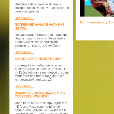
Интрига в Чемпионате Испании,
которая не так давно угасла, кажется
снова расцветает.
Подробнее...
Российские футб
ПОГРЕБНЯК НАЧАЛ В ФУЛХЭМЭ
НА УРА.
Начало английского этапа в карьере
Павла прошло на ура. Погребняк в
первом же матче забил такой
важный гол в ворота Сток Сити.
Подробнее...
КУБОК АФРИКАНСКИХ НАЦИЙ.
Команда Ганы победила в своем
дебютном матче против Ботсваны
на Кубке Африки в групповой стадии.
финалист прошлого года добился
минимальной победы 1:0.
Подробнее...
ВАЖНОСТЬ НАУКИ ЭКОЛОГИЯ В
СОВРЕМЕННОМ МИРЕ
Ибра Кебе больше не принадлежит
ФК Анжи. Махачкалинский клуб
решил, что больше не нуждается в
услугах возрастного игрока и расторг