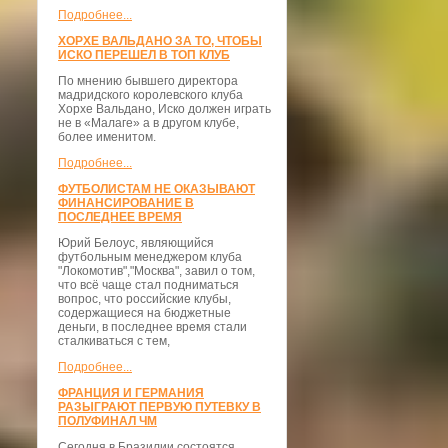
Подробнее...
ХОРХЕ ВАЛЬДАНО ЗА ТО, ЧТОБЫ
ИСКО ПЕРЕШЕЛ В ТОП КЛУБ
По мнению бывшего директора
мадридского королевского клуба
Хорхе Вальдано, Иско должен играть
не в «Малаге» а в другом клубе,
более именитом.
Подробнее...
ФУТБОЛИСТАМ НЕ ОКАЗЫВАЮТ
ФИНАНСИРОВАНИЕ В
ПОСЛЕДНЕЕ ВРЕМЯ
Юрий Белоус, являющийся
футбольным менеджером клуба
"Локомотив","Москва", завил о том,
что всё чаще стал подниматься
вопрос, что российские клубы,
содержащиеся на бюджетные
деньги, в последнее время стали
сталкиваться с тем,
Подробнее...
ФРАНЦИЯ И ГЕРМАНИЯ
РАЗЫГРАЮТ ПЕРВУЮ ПУТЕВКУ В
ПОЛУФИНАЛ ЧМ
Сегодня в Бразилии состоятся