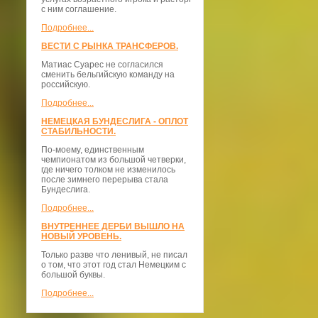
с ним соглашение.
Подробнее...
ВЕСТИ С РЫНКА ТРАНСФЕРОВ.
Матиас Суарес не согласился
сменить бельгийскую команду на
российскую.
Подробнее...
НЕМЕЦКАЯ БУНДЕСЛИГА - ОПЛОТ
СТАБИЛЬНОСТИ.
По-моему, единственным
чемпионатом из большой четверки,
где ничего толком не изменилось
после зимнего перерыва стала
Бундеслига.
Подробнее...
ВНУТРЕННЕЕ ДЕРБИ ВЫШЛО НА
НОВЫЙ УРОВЕНЬ.
Только разве что ленивый, не писал
о том, что этот год стал Немецким с
большой буквы.
Подробнее...