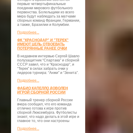
первые четвертьфинальные
поединки мирового футбольного
первенства. Болельщики из всего
мира будут наблюдать за матчами
сборных команд Франции, Германии,
а также, Бразилии и Колумбии.
Подробнее...
ФК "КРАСНОДАР" И "ТЕРЕК"
ИМЕЮТ ЦЕЛЬ ОТВОЕВАТЬ
ПОТЕРЯННЫЕ РАНЕЕ ОЧКИ
В недавнем интервью Сергей Шавло
полузащитник “Спартака” и сборной
СССР завил, что и “Краснодар”, и
“Терек” в силах забрать очки у
лидеров турнира: “Анжи” и “Зенита”.
Подробнее...
ФАБИО КАПЕЛЛО ДОВОЛЕН
ИГРОЙ СБОРНОЙ РОССИИ
Главный тренер сборной России
вчера сообщил, что его команда
отлично готова к игре против
сборной Люксембурга. Футболисты
знают, что надо делать в этой игре и
главное то, что они настроены
Подробнее...