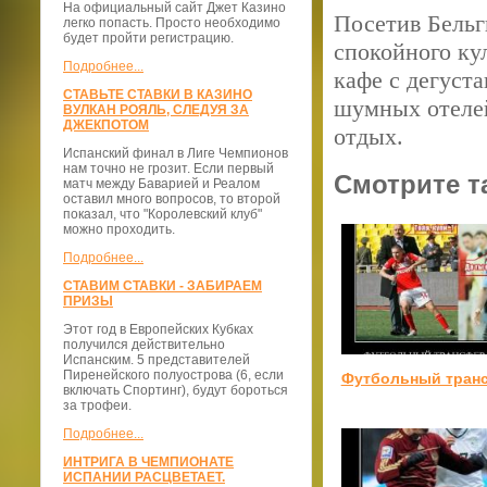
На официальный сайт Джет Казино
Посетив Бельг
легко попасть. Просто необходимо
будет пройти регистрацию.
спокойного ку
Подробнее...
кафе с дегуст
СТАВЬТЕ СТАВКИ В КАЗИНО
шумных отеле
ВУЛКАН РОЯЛЬ, СЛЕДУЯ ЗА
ДЖЕКПОТОМ
отдых.
Испанский финал в Лиге Чемпионов
нам точно не грозит. Если первый
Смотрите т
матч между Баварией и Реалом
оставил много вопросов, то второй
показал, что "Королевский клуб"
можно проходить.
Подробнее...
СТАВИМ СТАВКИ - ЗАБИРАЕМ
ПРИЗЫ
Этот год в Европейских Кубках
получился действительно
Испанским. 5 представителей
Пиренейского полуострова (6, если
Футбольный тран
включать Спортинг), будут бороться
за трофеи.
Подробнее...
ИНТРИГА В ЧЕМПИОНАТЕ
ИСПАНИИ РАСЦВЕТАЕТ.