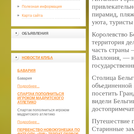
привлекательно
Полезная информация
пирамид, пляж
Карта сайта
уюта, туристы
Королевство Б
ОБЪЯВЛЕНИЯ
территория де
часть страны 
Валлония, — н
НОВОСТИ КЛУБА
государственн
БАВАРИЯ
Столица Бельг
Бавария
объединенной 
Подробнее...
посетить Гран
СПАРТАК ПОПОЛНИТЬСЯ
ИГРОКОМ МАДРИТСКОГО
видели Бельгии
АТЛЕТИКО
достопримеча
Спартак пополниться игроком
мадритского атлетико
Путешествие п
Подробнее...
Старинные зам
ПЕРВЕНСТВО НОВОКУЗНЕЦКА ПО