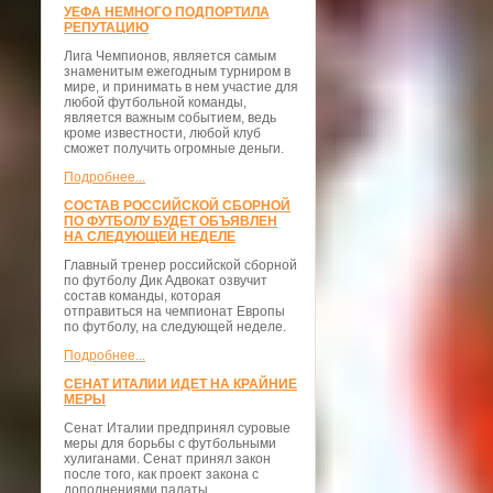
УЕФА НЕМНОГО ПОДПОРТИЛА
РЕПУТАЦИЮ
Лига Чемпионов, является самым
знаменитым ежегодным турниром в
мире, и принимать в нем участие для
любой футбольной команды,
является важным событием, ведь
кроме известности, любой клуб
сможет получить огромные деньги.
Подробнее...
СОСТАВ РОССИЙСКОЙ СБОРНОЙ
ПО ФУТБОЛУ БУДЕТ ОБЪЯВЛЕН
НА СЛЕДУЮЩЕЙ НЕДЕЛЕ
Главный тренер российской сборной
по футболу Дик Адвокат озвучит
состав команды, которая
отправиться на чемпионат Европы
по футболу, на следующей неделе.
Подробнее...
СЕНАТ ИТАЛИИ ИДЕТ НА КРАЙНИЕ
МЕРЫ
Сенат Италии предпринял суровые
меры для борьбы с футбольными
хулиганами. Сенат принял закон
после того, как проект закона с
дополнениями палаты