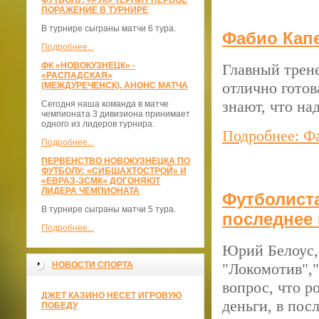
ФУТБОЛУ: «РУК» ТЕРПИТ ПЕРВОЕ
ПОРАЖЕНИЕ В ТУРНИРЕ
В турнире сыграны матчи 6 тура.
Фабио Кап
Подробнее...
ФК «НОВОКУЗНЕЦК» -
Главный трене
«РАСПАДСКАЯ»
отлично готов
(МЕЖДУРЕЧЕНСК). АНОНС МАТЧА
знают, что на
Сегодня наша команда в матче
чемпионата 3 дивизиона принимает
одного из лидеров турнира.
Подробнее: Ф
Подробнее...
ПЕРВЕНСТВО НОВОКУЗНЕЦКА ПО
ФУТБОЛУ: «СИБШАХТОСТРОЙ» И
«ЕВРАЗ-ЗСМК» ДОГОНЯЮТ
ЛИДЕРА ЧЕМПИОНАТА
Футболист
В турнире сыграны матчи 5 тура.
последнее
Подробнее...
Юрий Белоус,
НОВОСТИ СПОРТА
"Локомотив","
вопрос, что 
ДЖЕТ КАЗИНО НЕСЕТ ИГРОВУЮ
деньги, в пос
ПОБЕДУ