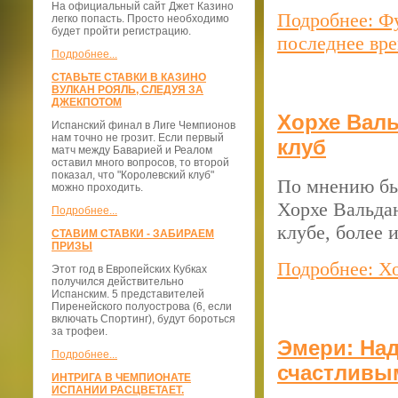
На официальный сайт Джет Казино
Подробнее: Ф
легко попасть. Просто необходимо
будет пройти регистрацию.
последнее вр
Подробнее...
СТАВЬТЕ СТАВКИ В КАЗИНО
ВУЛКАН РОЯЛЬ, СЛЕДУЯ ЗА
ДЖЕКПОТОМ
Хорхе Валь
Испанский финал в Лиге Чемпионов
нам точно не грозит. Если первый
клуб
матч между Баварией и Реалом
оставил много вопросов, то второй
показал, что "Королевский клуб"
По мнению бы
можно проходить.
Хорхе Вальдан
Подробнее...
клубе, более 
СТАВИМ СТАВКИ - ЗАБИРАЕМ
ПРИЗЫ
Подробнее: Хо
Этот год в Европейских Кубках
получился действительно
Испанским. 5 представителей
Пиренейского полуострова (6, если
включать Спортинг), будут бороться
за трофеи.
Эмери: Над
Подробнее...
счастливы
ИНТРИГА В ЧЕМПИОНАТЕ
ИСПАНИИ РАСЦВЕТАЕТ.