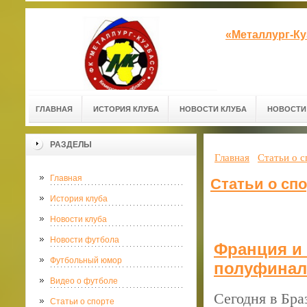
«Металлург-К
ГЛАВНАЯ
ИСТОРИЯ КЛУБА
НОВОСТИ КЛУБА
НОВОСТИ
РАЗДЕЛЫ
Главная
Статьи о с
Главная
Статьи о сп
История клуба
Новости клуба
Новости футбола
Франция и 
Футбольный юмор
полуфинал
Видео о футболе
Сегодня в Бр
Статьи о спорте