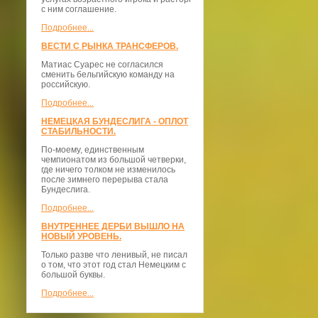
с ним соглашение.
Подробнее...
ВЕСТИ С РЫНКА ТРАНСФЕРОВ.
Матиас Суарес не согласился
сменить бельгийскую команду на
российскую.
Подробнее...
НЕМЕЦКАЯ БУНДЕСЛИГА - ОПЛОТ
СТАБИЛЬНОСТИ.
По-моему, единственным
чемпионатом из большой четверки,
где ничего толком не изменилось
после зимнего перерыва стала
Бундеслига.
Подробнее...
ВНУТРЕННЕЕ ДЕРБИ ВЫШЛО НА
НОВЫЙ УРОВЕНЬ.
Только разве что ленивый, не писал
о том, что этот год стал Немецким с
большой буквы.
Подробнее...