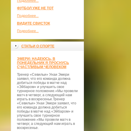
Подробнее...
ФУТБОЛ УЖЕ НЕ ТОТ
Подробнее...
ВИДИТЕ СВИСТОК
Подробнее...
СТАТЬИ О СПОРТЕ
ЭМЕРИ: НАДЕЮСЬ, В
ПОНЕДЕЛЬНИК Я ПРОСНУСЬ
СЧАСТЛИВЫМ ЧЕЛОВЕКОМ
Тренер «Севильи» Унаи Эмери
заявил, что его команда должна
добиться победы в матче над
«Эйбаром» и улучшить свое
турнирное положение.«Мы провели
матч в четверг, а следующий нам
играть в воскресенье.Тренер
«Севильи» Унаи Эмери заявил, что
его команда должна добиться
победы в матче над «Эйбаром» и
улучшить свое турнирное
положение.«Мы провели матч в
четверг, а следующий нам играть в
воскресенье.