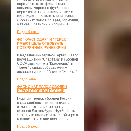
первые четвертьфинальные
поединки мирового футбольного
первенства. Болельщики из всего
мира будут наблюдать за матчами
сборных команд Франции, Германии,
а также, Бразилии и Колумбии.
Подробнее...
ФК "КРАСНОДАР" И "ТЕРЕК"
ИМЕЮТ ЦЕЛЬ ОТВОЕВАТЬ
ПОТЕРЯННЫЕ РАНЕЕ ОЧКИ
В недавнем интервью Сергей Шавло
полузащитник “Спартака” и сборной
СССР завил, что и “Краснодар”, и
“Терек” в силах забрать очки у
лидеров турнира: “Анжи” и “Зенита”.
Подробнее...
ФАБИО КАПЕЛЛО ДОВОЛЕН
ИГРОЙ СБОРНОЙ РОССИИ
Главный тренер сборной России
вчера сообщил, что его команда
отлично готова к игре против
сборной Люксембурга. Футболисты
знают, что надо делать в этой игре и
главное то, что они настроены
Подробнее...