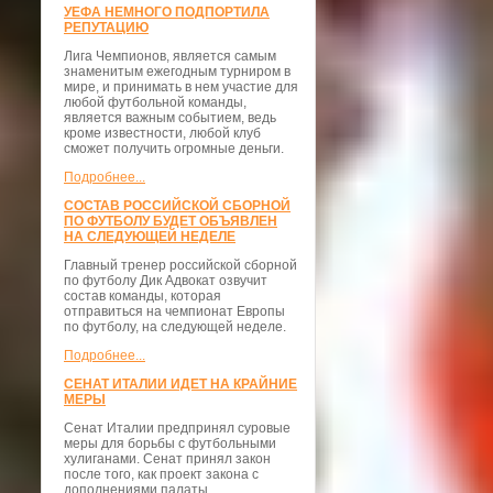
УЕФА НЕМНОГО ПОДПОРТИЛА
РЕПУТАЦИЮ
Лига Чемпионов, является самым
знаменитым ежегодным турниром в
мире, и принимать в нем участие для
любой футбольной команды,
является важным событием, ведь
кроме известности, любой клуб
сможет получить огромные деньги.
Подробнее...
СОСТАВ РОССИЙСКОЙ СБОРНОЙ
ПО ФУТБОЛУ БУДЕТ ОБЪЯВЛЕН
НА СЛЕДУЮЩЕЙ НЕДЕЛЕ
Главный тренер российской сборной
по футболу Дик Адвокат озвучит
состав команды, которая
отправиться на чемпионат Европы
по футболу, на следующей неделе.
Подробнее...
СЕНАТ ИТАЛИИ ИДЕТ НА КРАЙНИЕ
МЕРЫ
Сенат Италии предпринял суровые
меры для борьбы с футбольными
хулиганами. Сенат принял закон
после того, как проект закона с
дополнениями палаты