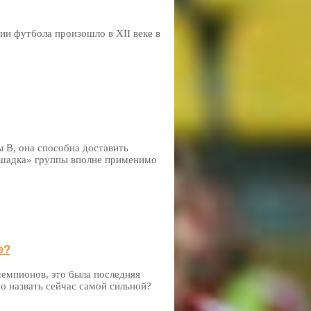
ии футбола произошло в XII веке в
 В, она способна доставить
ошадка» группы вполне применимо
е?
чемпионов, это была последняя
о назвать сейчас самой сильной?