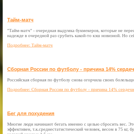
Тайм-матч
"Тайм-матч" - очередная выдумка букмекеров, которые не перес
надежде в очередной раз срубить какой-то кэш новизной. Но се
Подробнее: Тайм-матч
Сборная России по футболу - причина 14% серде
Российская сборная по футболу снова огорчила своих болельщи
Подробнее: Сборная России по футболу - причина 14% сердеч
Бег для похудения
Многие люди начинают бегать именно с целью сбросить вес. Э
эффективен, т.к.среднестатистический человек, весом в 75 кг, 