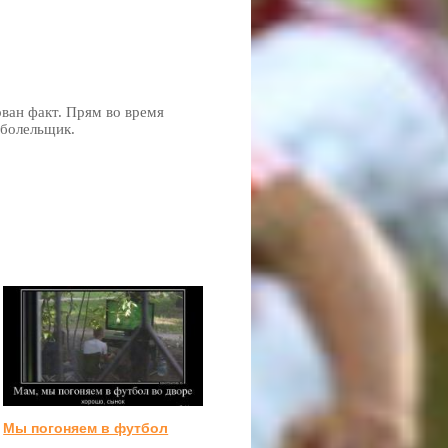
ван факт. Прям во время
 болельщик.
Мы погоняем в футбол