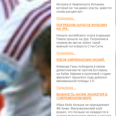
Интрига в Чемпионате Испании,
которая не так давно угасла, кажется
снова расцветает.
Подробнее...
ПОГРЕБНЯК НАЧАЛ В ФУЛХЭМЭ
НА УРА.
Начало английского этапа в карьере
Павла прошло на ура. Погребняк в
первом же матче забил такой
важный гол в ворота Сток Сити.
Подробнее...
КУБОК АФРИКАНСКИХ НАЦИЙ.
Команда Ганы победила в своем
дебютном матче против Ботсваны
на Кубке Африки в групповой стадии.
финалист прошлого года добился
минимальной победы 1:0.
Подробнее...
ВАЖНОСТЬ НАУКИ ЭКОЛОГИЯ В
СОВРЕМЕННОМ МИРЕ
Ибра Кебе больше не принадлежит
ФК Анжи. Махачкалинский клуб
решил, что больше не нуждается в
услугах возрастного игрока и расторг