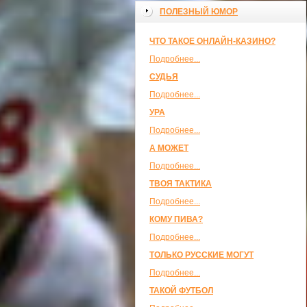
ПОЛЕЗНЫЙ ЮМОР
ЧТО ТАКОЕ ОНЛАЙН-КАЗИНО?
Подробнее...
СУДЬЯ
Подробнее...
УРА
Подробнее...
А МОЖЕТ
Подробнее...
ТВОЯ ТАКТИКА
Подробнее...
КОМУ ПИВА?
Подробнее...
ТОЛЬКО РУССКИЕ МОГУТ
Подробнее...
ТАКОЙ ФУТБОЛ