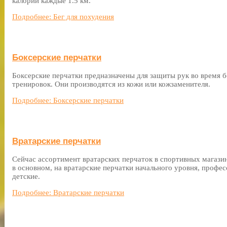
калорий каждые 1.5 км.
Подробнее: Бег для похудения
Боксерские перчатки
Боксерские перчатки предназначены для защиты рук во время б
тренировок. Они производятся из кожи или кожзаменителя.
Подробнее: Боксерские перчатки
Вратарские перчатки
Сейчас ассортимент вратарских перчаток в спортивных магази
в основном, на вратарские перчатки начального уровня, профе
детские.
Подробнее: Вратарские перчатки