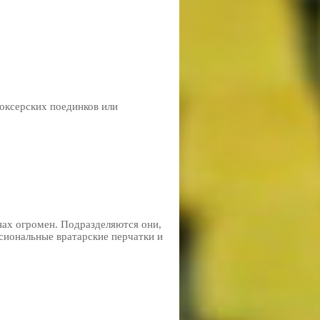
оксерских поединков или
нах огромен. Подразделяются они,
ссиональные вратарские перчатки и