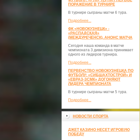
ФУТБОЛУ: «РУК» ТЕРПИТ ПЕРВОЕ
ПОРАЖЕНИЕ В ТУРНИРЕ
В турнире сыграны матчи 6 тура.
Подробнее...
ФК «НОВОКУЗНЕЦК» -
«РАСПАДСКАЯ»
(МЕЖДУРЕЧЕНСК). АНОНС МАТЧА
Сегодня наша команда в матче
чемпионата 3 дивизиона принимает
одного из лидеров турнира.
Подробнее...
ПЕРВЕНСТВО НОВОКУЗНЕЦКА ПО
ФУТБОЛУ: «СИБШАХТОСТРОЙ» И
«ЕВРАЗ-ЗСМК» ДОГОНЯЮТ
ЛИДЕРА ЧЕМПИОНАТА
В турнире сыграны матчи 5 тура.
Подробнее...
НОВОСТИ СПОРТА
ДЖЕТ КАЗИНО НЕСЕТ ИГРОВУЮ
ПОБЕДУ