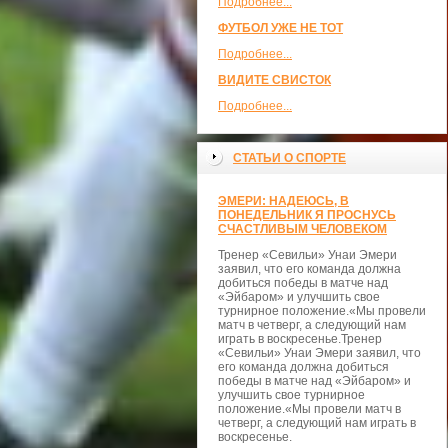
Подробнее...
ФУТБОЛ УЖЕ НЕ ТОТ
Подробнее...
ВИДИТЕ СВИСТОК
Подробнее...
СТАТЬИ О СПОРТЕ
ЭМЕРИ: НАДЕЮСЬ, В
ПОНЕДЕЛЬНИК Я ПРОСНУСЬ
СЧАСТЛИВЫМ ЧЕЛОВЕКОМ
Тренер «Севильи» Унаи Эмери
заявил, что его команда должна
добиться победы в матче над
«Эйбаром» и улучшить свое
турнирное положение.«Мы провели
матч в четверг, а следующий нам
играть в воскресенье.Тренер
«Севильи» Унаи Эмери заявил, что
его команда должна добиться
победы в матче над «Эйбаром» и
улучшить свое турнирное
положение.«Мы провели матч в
четверг, а следующий нам играть в
воскресенье.