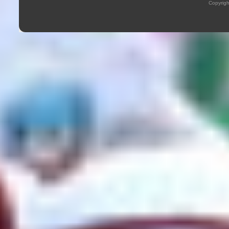
Copyrig