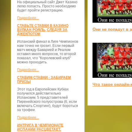
На официальный сайт Джет Казино
легко попасть. Просто необходимо
будет пройти регистрацию.
Подробнее...
СТАВЬТЕ СТАВКИ В КАЗИНО
Они не попадут в 
ВУЛКАН РОЯЛЬ, СЛЕДУЯ ЗА
ДЖЕКПОТОМ
Испанский финал в Лиге Чемпионов
нам точно не грозит. Если первый
матч между Баварией и Реалом
оставил много вопросов, то второй
показал, что "Королевский клуб"
можно проходить.
Подробнее...
СТАВИМ СТАВКИ - ЗАБИРАЕМ
ПРИЗЫ
Что такое онлайн-
Этот год в Европейских Кубках
получился действительно
Испанским. 5 представителей
Пиренейского полуострова (6, если
включать Спортинг), будут бороться
за трофеи.
Подробнее...
ИНТРИГА В ЧЕМПИОНАТЕ
ИСПАНИИ РАСЦВЕТАЕТ.