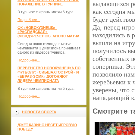
ФУТБОЛУ: «РУК» ТЕРПИТ ПЕРВОЕ
выдающихся ре
ПОРАЖЕНИЕ В ТУРНИРЕ
как сегодня мы
В турнире сыграны матчи 6 тура.
будет действов
Подробнее...
Да, перед игр
ФК «НОВОКУЗНЕЦК» -
«РАСПАДСКАЯ»
находились в 
(МЕЖДУРЕЧЕНСК). АНОНС МАТЧА
вышли на игру
Сегодня наша команда в матче
чемпионата 3 дивизиона принимает
получилось вы
одного из лидеров турнира.
собственных в
Подробнее...
соперника. Эт
ПЕРВЕНСТВО НОВОКУЗНЕЦКА ПО
ФУТБОЛУ: «СИБШАХТОСТРОЙ» И
позволило нам
«ЕВРАЗ-ЗСМК» ДОГОНЯЮТ
жеребьевки к 
ЛИДЕРА ЧЕМПИОНАТА
уверены, что 
В турнире сыграны матчи 5 тура.
нападающий к
Подробнее...
Смотрите т
НОВОСТИ СПОРТА
ДЖЕТ КАЗИНО НЕСЕТ ИГРОВУЮ
ПОБЕДУ