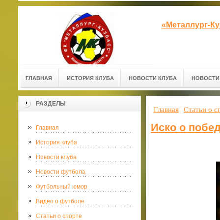
«Металлург-К
ГЛАВНАЯ
ИСТОРИЯ КЛУБА
НОВОСТИ КЛУБА
НОВОСТИ
РАЗДЕЛЫ
Главная
Статьи о с
Иско о побе
Главная
История клуба
Новости клуба
Новости футбола
Футбольный юмор
Видео о футболе
Статьи о спорте