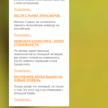
с ним соглашение.
Подробнее...
ВЕСТИ С РЫНКА ТРАНСФЕРОВ.
Матиас Суарес не согласился
сменить бельгийскую команду на
российскую.
Подробнее...
НЕМЕЦКАЯ БУНДЕСЛИГА - ОПЛОТ
СТАБИЛЬНОСТИ.
По-моему, единственным
чемпионатом из большой четверки,
где ничего толком не изменилось
после зимнего перерыва стала
Бундеслига.
Подробнее...
ВНУТРЕННЕЕ ДЕРБИ ВЫШЛО НА
НОВЫЙ УРОВЕНЬ.
Только разве что ленивый, не писал
о том, что этот год стал Немецким с
большой буквы.
Подробнее...