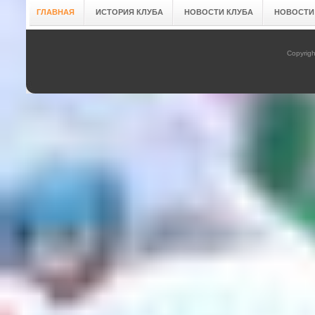
ГЛАВНАЯ
ИСТОРИЯ КЛУБА
НОВОСТИ КЛУБА
НОВОСТИ
Copyrig