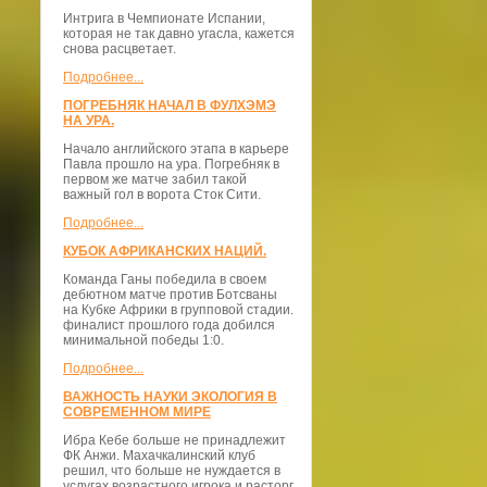
Интрига в Чемпионате Испании,
которая не так давно угасла, кажется
снова расцветает.
Подробнее...
ПОГРЕБНЯК НАЧАЛ В ФУЛХЭМЭ
НА УРА.
Начало английского этапа в карьере
Павла прошло на ура. Погребняк в
первом же матче забил такой
важный гол в ворота Сток Сити.
Подробнее...
КУБОК АФРИКАНСКИХ НАЦИЙ.
Команда Ганы победила в своем
дебютном матче против Ботсваны
на Кубке Африки в групповой стадии.
финалист прошлого года добился
минимальной победы 1:0.
Подробнее...
ВАЖНОСТЬ НАУКИ ЭКОЛОГИЯ В
СОВРЕМЕННОМ МИРЕ
Ибра Кебе больше не принадлежит
ФК Анжи. Махачкалинский клуб
решил, что больше не нуждается в
услугах возрастного игрока и расторг