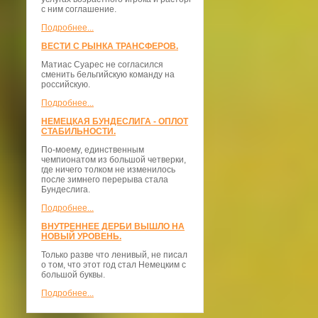
с ним соглашение.
Подробнее...
ВЕСТИ С РЫНКА ТРАНСФЕРОВ.
Матиас Суарес не согласился
сменить бельгийскую команду на
российскую.
Подробнее...
НЕМЕЦКАЯ БУНДЕСЛИГА - ОПЛОТ
СТАБИЛЬНОСТИ.
По-моему, единственным
чемпионатом из большой четверки,
где ничего толком не изменилось
после зимнего перерыва стала
Бундеслига.
Подробнее...
ВНУТРЕННЕЕ ДЕРБИ ВЫШЛО НА
НОВЫЙ УРОВЕНЬ.
Только разве что ленивый, не писал
о том, что этот год стал Немецким с
большой буквы.
Подробнее...