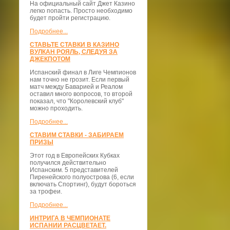
На официальный сайт Джет Казино
легко попасть. Просто необходимо
будет пройти регистрацию.
Подробнее...
СТАВЬТЕ СТАВКИ В КАЗИНО
ВУЛКАН РОЯЛЬ, СЛЕДУЯ ЗА
ДЖЕКПОТОМ
Испанский финал в Лиге Чемпионов
нам точно не грозит. Если первый
матч между Баварией и Реалом
оставил много вопросов, то второй
показал, что "Королевский клуб"
можно проходить.
Подробнее...
СТАВИМ СТАВКИ - ЗАБИРАЕМ
ПРИЗЫ
Этот год в Европейских Кубках
получился действительно
Испанским. 5 представителей
Пиренейского полуострова (6, если
включать Спортинг), будут бороться
за трофеи.
Подробнее...
ИНТРИГА В ЧЕМПИОНАТЕ
ИСПАНИИ РАСЦВЕТАЕТ.