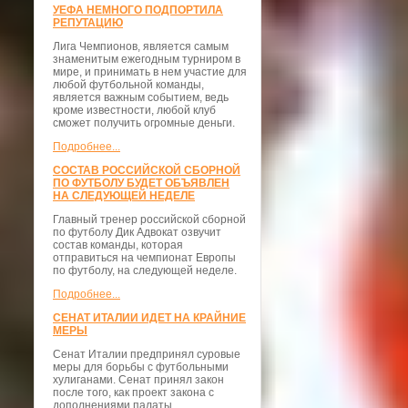
УЕФА НЕМНОГО ПОДПОРТИЛА
РЕПУТАЦИЮ
Лига Чемпионов, является самым
знаменитым ежегодным турниром в
мире, и принимать в нем участие для
любой футбольной команды,
является важным событием, ведь
кроме известности, любой клуб
сможет получить огромные деньги.
Подробнее...
СОСТАВ РОССИЙСКОЙ СБОРНОЙ
ПО ФУТБОЛУ БУДЕТ ОБЪЯВЛЕН
НА СЛЕДУЮЩЕЙ НЕДЕЛЕ
Главный тренер российской сборной
по футболу Дик Адвокат озвучит
состав команды, которая
отправиться на чемпионат Европы
по футболу, на следующей неделе.
Подробнее...
СЕНАТ ИТАЛИИ ИДЕТ НА КРАЙНИЕ
МЕРЫ
Сенат Италии предпринял суровые
меры для борьбы с футбольными
хулиганами. Сенат принял закон
после того, как проект закона с
дополнениями палаты