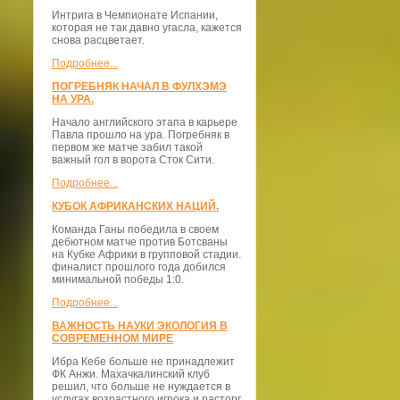
Интрига в Чемпионате Испании,
которая не так давно угасла, кажется
снова расцветает.
Подробнее...
ПОГРЕБНЯК НАЧАЛ В ФУЛХЭМЭ
НА УРА.
Начало английского этапа в карьере
Павла прошло на ура. Погребняк в
первом же матче забил такой
важный гол в ворота Сток Сити.
Подробнее...
КУБОК АФРИКАНСКИХ НАЦИЙ.
Команда Ганы победила в своем
дебютном матче против Ботсваны
на Кубке Африки в групповой стадии.
финалист прошлого года добился
минимальной победы 1:0.
Подробнее...
ВАЖНОСТЬ НАУКИ ЭКОЛОГИЯ В
СОВРЕМЕННОМ МИРЕ
Ибра Кебе больше не принадлежит
ФК Анжи. Махачкалинский клуб
решил, что больше не нуждается в
услугах возрастного игрока и расторг