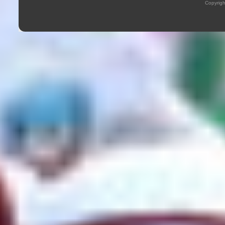
Copyrig