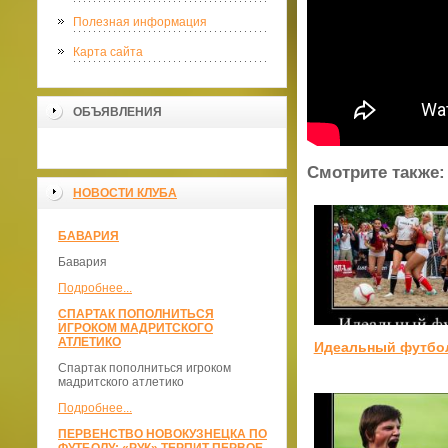
Полезная информация
Карта сайта
ОБЪЯВЛЕНИЯ
Смотрите также:
НОВОСТИ КЛУБА
БАВАРИЯ
Бавария
Подробнее...
СПАРТАК ПОПОЛНИТЬСЯ
ИГРОКОМ МАДРИТСКОГО
АТЛЕТИКО
Идеальный футбо
Спартак пополниться игроком
мадритского атлетико
Подробнее...
ПЕРВЕНСТВО НОВОКУЗНЕЦКА ПО