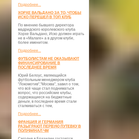
Подробнее...
ХОРХЕ ВАЛЬДАНО ЗА ТО, ЧТОБЫ
ИСКО ПЕРЕШЕЛ В ТОП КЛУБ
По мнению бывшего директора
мадридского королевского клуба
Хорхе Вальдано, Иско должен играть
не в «Малаге» а в другом клубе,
более именитом.
Подробнее...
ФУТБОЛИСТАМ НЕ ОКАЗЫВАЮТ
ФИНАНСИРОВАНИЕ В
ПОСЛЕДНЕЕ ВРЕМЯ
Юрий Белоус, являющийся
футбольным менеджером клуба
"Локомотив","Москва", завил о том,
что всё чаще стал подниматься
вопрос, что российские клубы,
содержащиеся на бюджетные
деньги, в последнее время стали
сталкиваться с тем,
Подробнее...
ФРАНЦИЯ И ГЕРМАНИЯ
РАЗЫГРАЮТ ПЕРВУЮ ПУТЕВКУ В
ПОЛУФИНАЛ ЧМ
Сегодня в Бразилии состоятся