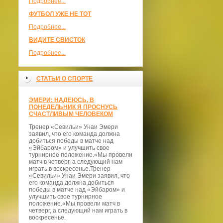
Подробнее...
ФУТБОЛ УЖЕ НЕ ТОТ
Подробнее...
ВИДИТЕ СВИСТОК
Подробнее...
СТАТЬИ О СПОРТЕ
ЭМЕРИ: НАДЕЮСЬ, В
ПОНЕДЕЛЬНИК Я ПРОСНУСЬ
СЧАСТЛИВЫМ ЧЕЛОВЕКОМ
Тренер «Севильи» Унаи Эмери
заявил, что его команда должна
добиться победы в матче над
«Эйбаром» и улучшить свое
турнирное положение.«Мы провели
матч в четверг, а следующий нам
играть в воскресенье.Тренер
«Севильи» Унаи Эмери заявил, что
его команда должна добиться
победы в матче над «Эйбаром» и
улучшить свое турнирное
положение.«Мы провели матч в
четверг, а следующий нам играть в
воскресенье.