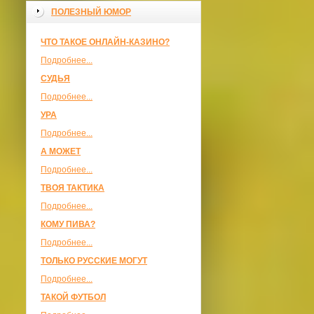
ПОЛЕЗНЫЙ ЮМОР
ЧТО ТАКОЕ ОНЛАЙН-КАЗИНО?
Подробнее...
СУДЬЯ
Подробнее...
УРА
Подробнее...
А МОЖЕТ
Подробнее...
ТВОЯ ТАКТИКА
Подробнее...
КОМУ ПИВА?
Подробнее...
ТОЛЬКО РУССКИЕ МОГУТ
Подробнее...
ТАКОЙ ФУТБОЛ