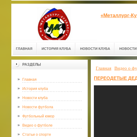
«Металлург-К
ГЛАВНАЯ
ИСТОРИЯ КЛУБА
НОВОСТИ КЛУБА
НОВОСТИ
РАЗДЕЛЫ
Главная
Видео о ф
ПЕРЕОДЕТЫЕ ДЕ
Главная
История клуба
Новости клуба
Новости футбола
Футбольный юмор
Видео о футболе
Статьи о спорте