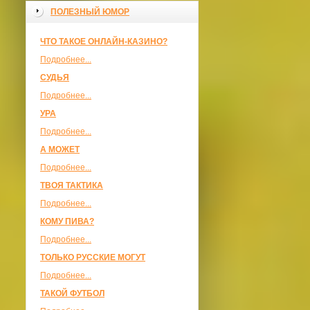
ПОЛЕЗНЫЙ ЮМОР
ЧТО ТАКОЕ ОНЛАЙН-КАЗИНО?
Подробнее...
СУДЬЯ
Подробнее...
УРА
Подробнее...
А МОЖЕТ
Подробнее...
ТВОЯ ТАКТИКА
Подробнее...
КОМУ ПИВА?
Подробнее...
ТОЛЬКО РУССКИЕ МОГУТ
Подробнее...
ТАКОЙ ФУТБОЛ