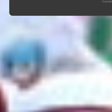
Copyrig