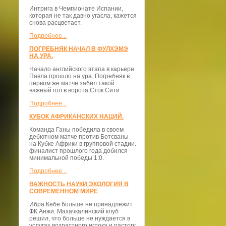
Интрига в Чемпионате Испании,
которая не так давно угасла, кажется
снова расцветает.
Подробнее...
ПОГРЕБНЯК НАЧАЛ В ФУЛХЭМЭ
НА УРА.
Начало английского этапа в карьере
Павла прошло на ура. Погребняк в
первом же матче забил такой
важный гол в ворота Сток Сити.
Подробнее...
КУБОК АФРИКАНСКИХ НАЦИЙ.
Команда Ганы победила в своем
дебютном матче против Ботсваны
на Кубке Африки в групповой стадии.
финалист прошлого года добился
минимальной победы 1:0.
Подробнее...
ВАЖНОСТЬ НАУКИ ЭКОЛОГИЯ В
СОВРЕМЕННОМ МИРЕ
Ибра Кебе больше не принадлежит
ФК Анжи. Махачкалинский клуб
решил, что больше не нуждается в
услугах возрастного игрока и расторг