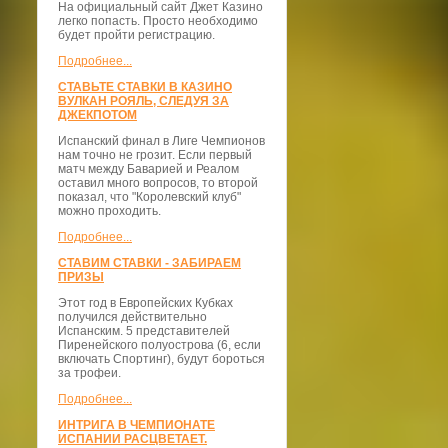
На официальный сайт Джет Казино
легко попасть. Просто необходимо
будет пройти регистрацию.
Подробнее...
СТАВЬТЕ СТАВКИ В КАЗИНО
ВУЛКАН РОЯЛЬ, СЛЕДУЯ ЗА
ДЖЕКПОТОМ
Испанский финал в Лиге Чемпионов
нам точно не грозит. Если первый
матч между Баварией и Реалом
оставил много вопросов, то второй
показал, что "Королевский клуб"
можно проходить.
Подробнее...
СТАВИМ СТАВКИ - ЗАБИРАЕМ
ПРИЗЫ
Этот год в Европейских Кубках
получился действительно
Испанским. 5 представителей
Пиренейского полуострова (6, если
включать Спортинг), будут бороться
за трофеи.
Подробнее...
ИНТРИГА В ЧЕМПИОНАТЕ
ИСПАНИИ РАСЦВЕТАЕТ.