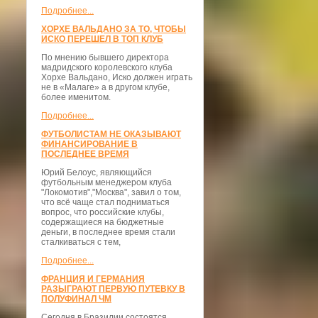
Подробнее...
ХОРХЕ ВАЛЬДАНО ЗА ТО, ЧТОБЫ
ИСКО ПЕРЕШЕЛ В ТОП КЛУБ
По мнению бывшего директора
мадридского королевского клуба
Хорхе Вальдано, Иско должен играть
не в «Малаге» а в другом клубе,
более именитом.
Подробнее...
ФУТБОЛИСТАМ НЕ ОКАЗЫВАЮТ
ФИНАНСИРОВАНИЕ В
ПОСЛЕДНЕЕ ВРЕМЯ
Юрий Белоус, являющийся
футбольным менеджером клуба
"Локомотив","Москва", завил о том,
что всё чаще стал подниматься
вопрос, что российские клубы,
содержащиеся на бюджетные
деньги, в последнее время стали
сталкиваться с тем,
Подробнее...
ФРАНЦИЯ И ГЕРМАНИЯ
РАЗЫГРАЮТ ПЕРВУЮ ПУТЕВКУ В
ПОЛУФИНАЛ ЧМ
Сегодня в Бразилии состоятся