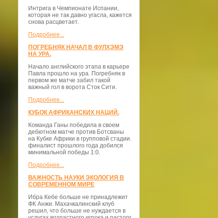
Интрига в Чемпионате Испании,
которая не так давно угасла, кажется
снова расцветает.
Подробнее...
ПОГРЕБНЯК НАЧАЛ В ФУЛХЭМЭ
НА УРА.
Начало английского этапа в карьере
Павла прошло на ура. Погребняк в
первом же матче забил такой
важный гол в ворота Сток Сити.
Подробнее...
КУБОК АФРИКАНСКИХ НАЦИЙ.
Команда Ганы победила в своем
дебютном матче против Ботсваны
на Кубке Африки в групповой стадии.
финалист прошлого года добился
минимальной победы 1:0.
Подробнее...
ВАЖНОСТЬ НАУКИ ЭКОЛОГИЯ В
СОВРЕМЕННОМ МИРЕ
Ибра Кебе больше не принадлежит
ФК Анжи. Махачкалинский клуб
решил, что больше не нуждается в
услугах возрастного игрока и расторг