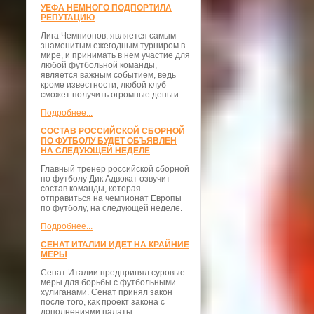
УЕФА НЕМНОГО ПОДПОРТИЛА
РЕПУТАЦИЮ
Лига Чемпионов, является самым
знаменитым ежегодным турниром в
мире, и принимать в нем участие для
любой футбольной команды,
является важным событием, ведь
кроме известности, любой клуб
сможет получить огромные деньги.
Подробнее...
СОСТАВ РОССИЙСКОЙ СБОРНОЙ
ПО ФУТБОЛУ БУДЕТ ОБЪЯВЛЕН
НА СЛЕДУЮЩЕЙ НЕДЕЛЕ
Главный тренер российской сборной
по футболу Дик Адвокат озвучит
состав команды, которая
отправиться на чемпионат Европы
по футболу, на следующей неделе.
Подробнее...
СЕНАТ ИТАЛИИ ИДЕТ НА КРАЙНИЕ
МЕРЫ
Сенат Италии предпринял суровые
меры для борьбы с футбольными
хулиганами. Сенат принял закон
после того, как проект закона с
дополнениями палаты