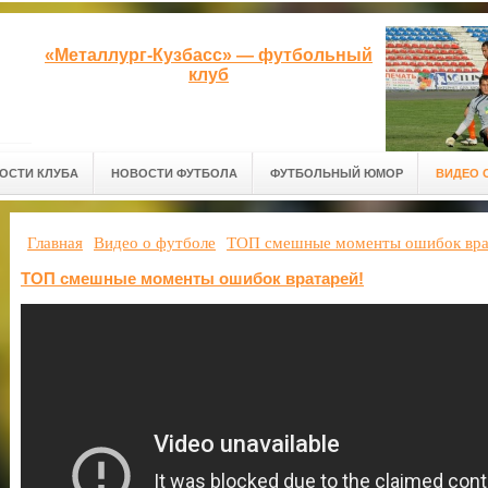
«Металлург-Кузбасс» — футбольный
клуб
ОСТИ КЛУБА
НОВОСТИ ФУТБОЛА
ФУТБОЛЬНЫЙ ЮМОР
ВИДЕО 
Главная
Видео о футболе
ТОП смешные моменты ошибок вра
ТОП смешные моменты ошибок вратарей!