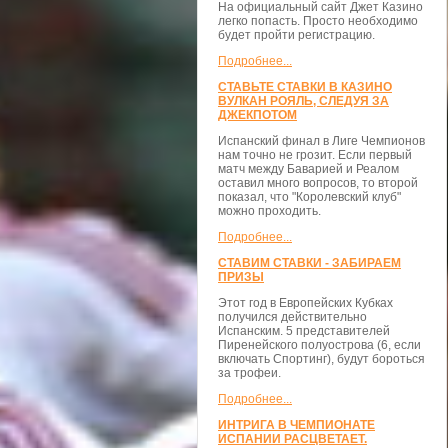
На официальный сайт Джет Казино
легко попасть. Просто необходимо
будет пройти регистрацию.
Подробнее...
СТАВЬТЕ СТАВКИ В КАЗИНО
ВУЛКАН РОЯЛЬ, СЛЕДУЯ ЗА
ДЖЕКПОТОМ
Испанский финал в Лиге Чемпионов
нам точно не грозит. Если первый
матч между Баварией и Реалом
оставил много вопросов, то второй
показал, что "Королевский клуб"
можно проходить.
Подробнее...
СТАВИМ СТАВКИ - ЗАБИРАЕМ
ПРИЗЫ
Этот год в Европейских Кубках
получился действительно
Испанским. 5 представителей
Пиренейского полуострова (6, если
включать Спортинг), будут бороться
за трофеи.
Подробнее...
ИНТРИГА В ЧЕМПИОНАТЕ
ИСПАНИИ РАСЦВЕТАЕТ.