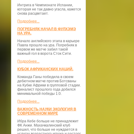
Интрига в Чемпионате Испании,
которая не так давно угасла, кажется
снова расцветает.
Подробнее...
ПОГРЕБНЯК НАЧАЛ В ФУЛХЭМЭ
НА УРА.
Начало английского этапа в карьере
Павла прошло на ура. Погребняк в
первом же матче забил такой
важный гол в ворота Сток Сити.
Подробнее...
КУБОК АФРИКАНСКИХ НАЦИЙ.
Команда Ганы победила в своем
дебютном матче против Ботсваны
на Кубке Африки в групповой стадии.
финалист прошлого года добился
минимальной победы 1:0.
Подробнее...
ВАЖНОСТЬ НАУКИ ЭКОЛОГИЯ В
СОВРЕМЕННОМ МИРЕ
Ибра Кебе больше не принадлежит
ФК Анжи. Махачкалинский клуб
решил, что больше не нуждается в
услугах возрастного игрока и расторг