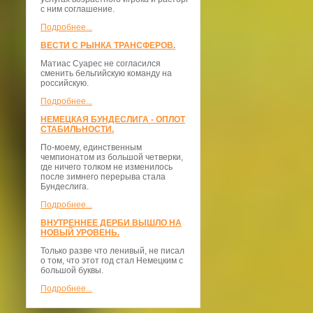
с ним соглашение.
Подробнее...
ВЕСТИ С РЫНКА ТРАНСФЕРОВ.
Матиас Суарес не согласился
сменить бельгийскую команду на
российскую.
Подробнее...
НЕМЕЦКАЯ БУНДЕСЛИГА - ОПЛОТ
СТАБИЛЬНОСТИ.
По-моему, единственным
чемпионатом из большой четверки,
где ничего толком не изменилось
после зимнего перерыва стала
Бундеслига.
Подробнее...
ВНУТРЕННЕЕ ДЕРБИ ВЫШЛО НА
НОВЫЙ УРОВЕНЬ.
Только разве что ленивый, не писал
о том, что этот год стал Немецким с
большой буквы.
Подробнее...