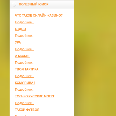
ПОЛЕЗНЫЙ ЮМОР
ЧТО ТАКОЕ ОНЛАЙН-КАЗИНО?
Подробнее...
СУДЬЯ
Подробнее...
УРА
Подробнее...
А МОЖЕТ
Подробнее...
ТВОЯ ТАКТИКА
Подробнее...
КОМУ ПИВА?
Подробнее...
ТОЛЬКО РУССКИЕ МОГУТ
Подробнее...
ТАКОЙ ФУТБОЛ