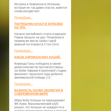
Интрига в Чемпионате Испании,
которая не так давно угасла, кажется
снова расцветает.
Подробнее...
ПОГРЕБНЯК НАЧАЛ В ФУЛХЭМЭ
НА УРА.
Начало английского этапа в карьере
Павла прошло на ура. Погребняк в
первом же матче забил такой
важный гол в ворота Сток Сити.
Подробнее...
КУБОК АФРИКАНСКИХ НАЦИЙ.
Команда Ганы победила в своем
дебютном матче против Ботсваны
на Кубке Африки в групповой стадии.
финалист прошлого года добился
минимальной победы 1:0.
Подробнее...
ВАЖНОСТЬ НАУКИ ЭКОЛОГИЯ В
СОВРЕМЕННОМ МИРЕ
Ибра Кебе больше не принадлежит
ФК Анжи. Махачкалинский клуб
решил, что больше не нуждается в
услугах возрастного игрока и расторг