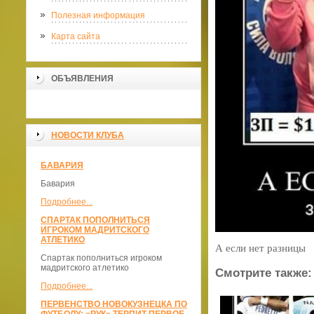
Полезная информация
Карта сайта
ОБЪЯВЛЕНИЯ
НОВОСТИ КЛУБА
БАВАРИЯ
Бавария
Подробнее...
СПАРТАК ПОПОЛНИТЬСЯ
ИГРОКОМ МАДРИТСКОГО
АТЛЕТИКО
А если нет разницы
Спартак пополниться игроком
мадритского атлетико
Смотрите также:
Подробнее...
ПЕРВЕНСТВО НОВОКУЗНЕЦКА ПО