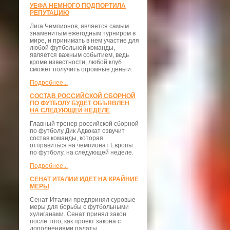
УЕФА НЕМНОГО ПОДПОРТИЛА
РЕПУТАЦИЮ
Лига Чемпионов, является самым
знаменитым ежегодным турниром в
мире, и принимать в нем участие для
любой футбольной команды,
является важным событием, ведь
кроме известности, любой клуб
сможет получить огромные деньги.
Подробнее...
СОСТАВ РОССИЙСКОЙ СБОРНОЙ
ПО ФУТБОЛУ БУДЕТ ОБЪЯВЛЕН
НА СЛЕДУЮЩЕЙ НЕДЕЛЕ
Главный тренер российской сборной
по футболу Дик Адвокат озвучит
состав команды, которая
отправиться на чемпионат Европы
по футболу, на следующей неделе.
Подробнее...
СЕНАТ ИТАЛИИ ИДЕТ НА КРАЙНИЕ
МЕРЫ
Сенат Италии предпринял суровые
меры для борьбы с футбольными
хулиганами. Сенат принял закон
после того, как проект закона с
дополнениями палаты