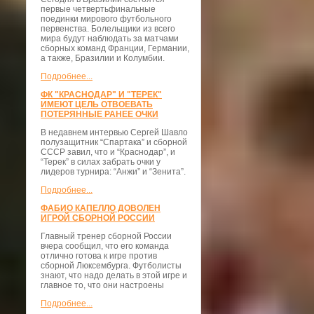
первые четвертьфинальные
поединки мирового футбольного
первенства. Болельщики из всего
мира будут наблюдать за матчами
сборных команд Франции, Германии,
а также, Бразилии и Колумбии.
Подробнее...
ФК "КРАСНОДАР" И "ТЕРЕК"
ИМЕЮТ ЦЕЛЬ ОТВОЕВАТЬ
ПОТЕРЯННЫЕ РАНЕЕ ОЧКИ
В недавнем интервью Сергей Шавло
полузащитник “Спартака” и сборной
СССР завил, что и “Краснодар”, и
“Терек” в силах забрать очки у
лидеров турнира: “Анжи” и “Зенита”.
Подробнее...
ФАБИО КАПЕЛЛО ДОВОЛЕН
ИГРОЙ СБОРНОЙ РОССИИ
Главный тренер сборной России
вчера сообщил, что его команда
отлично готова к игре против
сборной Люксембурга. Футболисты
знают, что надо делать в этой игре и
главное то, что они настроены
Подробнее...