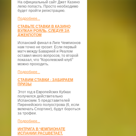
На официальный сайт Джет Казино
легко попасть. Просто необходимо
будет пройти регистрацию.
Подробнее...
СТАВЬТЕ СТАВКИ В КАЗИНО
ВУЛКАН РОЯЛЬ, СЛЕДУЯ ЗА
ДЖЕКПОТОМ
Испанский финал в Лиге Чемпионов
нам точно не грозит. Если первый
матч между Баварией и Реалом
оставил много вопросов, то второй
показал, что "Королевский клуб"
можно проходить.
Подробнее...
СТАВИМ СТАВКИ - ЗАБИРАЕМ
ПРИЗЫ
Этот год в Европейских Кубках
получился действительно
Испанским. 5 представителей
Пиренейского полуострова (6, если
включать Спортинг), будут бороться
за трофеи.
Подробнее...
ИНТРИГА В ЧЕМПИОНАТЕ
ИСПАНИИ РАСЦВЕТАЕТ.