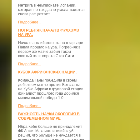
Интрига в Чемпионате Испании,
которая не так давно угасла, кажется
снова расцветает.
Подробнее...
ПОГРЕБНЯК НАЧАЛ В ФУЛХЭМЭ
НА УРА.
Начало английского этапа в карьере
Павла прошло на ура. Погребняк в
первом же матче забил такой
важный гол в ворота Сток Сити.
Подробнее...
КУБОК АФРИКАНСКИХ НАЦИЙ.
Команда Ганы победила в своем
дебютном матче против Ботсваны
на Кубке Африки в групповой стадии.
финалист прошлого года добился
минимальной победы 1:0.
Подробнее...
ВАЖНОСТЬ НАУКИ ЭКОЛОГИЯ В
СОВРЕМЕННОМ МИРЕ
Ибра Кебе больше не принадлежит
ФК Анжи. Махачкалинский клуб
решил, что больше не нуждается в
услугах возрастного игрока и расторг