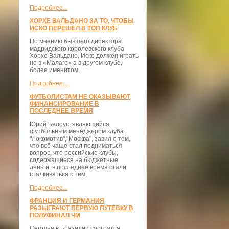
Подробнее...
ХОРХЕ ВАЛЬДАНО ЗА ТО, ЧТОБЫ
ИСКО ПЕРЕШЕЛ В ТОП КЛУБ
По мнению бывшего директора
мадридского королевского клуба
Хорхе Вальдано, Иско должен играть
не в «Малаге» а в другом клубе,
более именитом.
Подробнее...
ФУТБОЛИСТАМ НЕ ОКАЗЫВАЮТ
ФИНАНСИРОВАНИЕ В
ПОСЛЕДНЕЕ ВРЕМЯ
Юрий Белоус, являющийся
футбольным менеджером клуба
"Локомотив","Москва", завил о том,
что всё чаще стал подниматься
вопрос, что российские клубы,
содержащиеся на бюджетные
деньги, в последнее время стали
сталкиваться с тем,
Подробнее...
ФРАНЦИЯ И ГЕРМАНИЯ
РАЗЫГРАЮТ ПЕРВУЮ ПУТЕВКУ В
ПОЛУФИНАЛ ЧМ
Сегодня в Бразилии состоятся