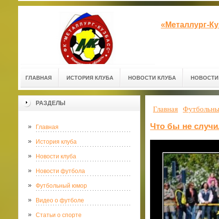
«Металлург-К
ГЛАВНАЯ
ИСТОРИЯ КЛУБА
НОВОСТИ КЛУБА
НОВОСТИ
РАЗДЕЛЫ
Главная
Футбольн
Что бы не случ
Главная
История клуба
Новости клуба
Новости футбола
Футбольный юмор
Видео о футболе
Статьи о спорте