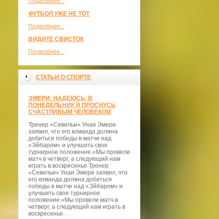
Подробнее...
ФУТБОЛ УЖЕ НЕ ТОТ
Подробнее...
ВИДИТЕ СВИСТОК
Подробнее...
СТАТЬИ О СПОРТЕ
ЭМЕРИ: НАДЕЮСЬ, В
ПОНЕДЕЛЬНИК Я ПРОСНУСЬ
СЧАСТЛИВЫМ ЧЕЛОВЕКОМ
Тренер «Севильи» Унаи Эмери
заявил, что его команда должна
добиться победы в матче над
«Эйбаром» и улучшить свое
турнирное положение.«Мы провели
матч в четверг, а следующий нам
играть в воскресенье.Тренер
«Севильи» Унаи Эмери заявил, что
его команда должна добиться
победы в матче над «Эйбаром» и
улучшить свое турнирное
положение.«Мы провели матч в
четверг, а следующий нам играть в
воскресенье.