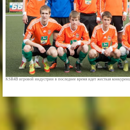
KSR4В игровой индустрии в последнее время идет жесткая конкурен