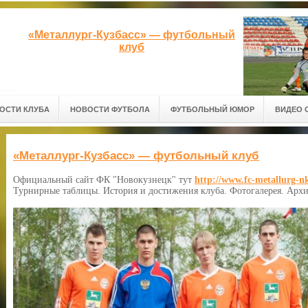
«Металлург-Кузбасс» — футбольный
клуб
ОСТИ КЛУБА
НОВОСТИ ФУТБОЛА
ФУТБОЛЬНЫЙ ЮМОР
ВИДЕО 
«Металлург-Кузбасс» — футбольный клуб
Официальный сайт ФК "Новокузнецк" тут
http://www.fc-metallurg-nk
Турнирные таблицы. История и достижения клуба. Фотогалерея. Архив