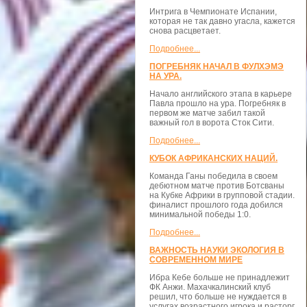
Интрига в Чемпионате Испании,
которая не так давно угасла, кажется
снова расцветает.
Подробнее...
ПОГРЕБНЯК НАЧАЛ В ФУЛХЭМЭ
НА УРА.
Начало английского этапа в карьере
Павла прошло на ура. Погребняк в
первом же матче забил такой
важный гол в ворота Сток Сити.
Подробнее...
КУБОК АФРИКАНСКИХ НАЦИЙ.
Команда Ганы победила в своем
дебютном матче против Ботсваны
на Кубке Африки в групповой стадии.
финалист прошлого года добился
минимальной победы 1:0.
Подробнее...
ВАЖНОСТЬ НАУКИ ЭКОЛОГИЯ В
СОВРЕМЕННОМ МИРЕ
Ибра Кебе больше не принадлежит
ФК Анжи. Махачкалинский клуб
решил, что больше не нуждается в
услугах возрастного игрока и расторг