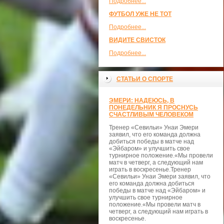
Подробнее...
ФУТБОЛ УЖЕ НЕ ТОТ
Подробнее...
ВИДИТЕ СВИСТОК
Подробнее...
СТАТЬИ О СПОРТЕ
ЭМЕРИ: НАДЕЮСЬ, В
ПОНЕДЕЛЬНИК Я ПРОСНУСЬ
СЧАСТЛИВЫМ ЧЕЛОВЕКОМ
Тренер «Севильи» Унаи Эмери
заявил, что его команда должна
добиться победы в матче над
«Эйбаром» и улучшить свое
турнирное положение.«Мы провели
матч в четверг, а следующий нам
играть в воскресенье.Тренер
«Севильи» Унаи Эмери заявил, что
его команда должна добиться
победы в матче над «Эйбаром» и
улучшить свое турнирное
положение.«Мы провели матч в
четверг, а следующий нам играть в
воскресенье.