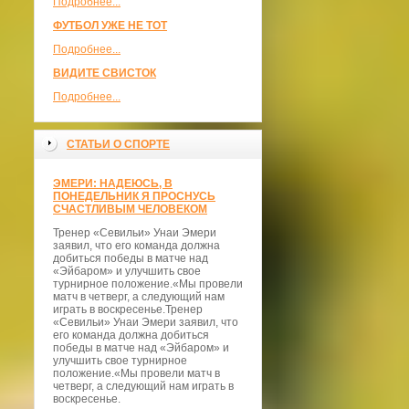
Подробнее...
ФУТБОЛ УЖЕ НЕ ТОТ
Подробнее...
ВИДИТЕ СВИСТОК
Подробнее...
СТАТЬИ О СПОРТЕ
ЭМЕРИ: НАДЕЮСЬ, В
ПОНЕДЕЛЬНИК Я ПРОСНУСЬ
СЧАСТЛИВЫМ ЧЕЛОВЕКОМ
Тренер «Севильи» Унаи Эмери
заявил, что его команда должна
добиться победы в матче над
«Эйбаром» и улучшить свое
турнирное положение.«Мы провели
матч в четверг, а следующий нам
играть в воскресенье.Тренер
«Севильи» Унаи Эмери заявил, что
его команда должна добиться
победы в матче над «Эйбаром» и
улучшить свое турнирное
положение.«Мы провели матч в
четверг, а следующий нам играть в
воскресенье.