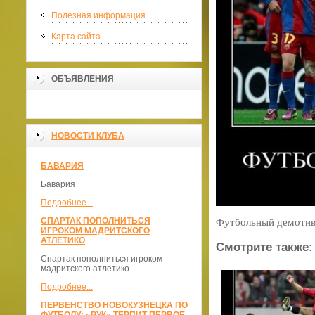
Полезная информация
Карта сайта
ОБЪЯВЛЕНИЯ
НОВОСТИ КЛУБА
БАВАРИЯ
Бавария
Подробнее...
СПАРТАК ПОПОЛНИТЬСЯ
Футбольный демотив
ИГРОКОМ МАДРИТСКОГО
АТЛЕТИКО
Смотрите также:
Спартак пополниться игроком
мадритского атлетико
Подробнее...
ПЕРВЕНСТВО НОВОКУЗНЕЦКА ПО