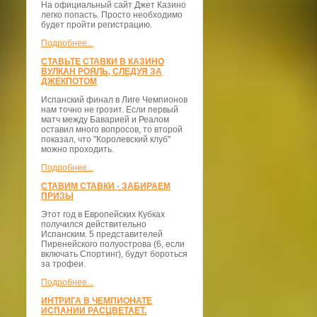
На официальный сайт Джет Казино
легко попасть. Просто необходимо
будет пройти регистрацию.
Подробнее...
СТАВЬТЕ СТАВКИ В КАЗИНО
ВУЛКАН РОЯЛЬ, СЛЕДУЯ ЗА
ДЖЕКПОТОМ
Испанский финал в Лиге Чемпионов
нам точно не грозит. Если первый
матч между Баварией и Реалом
оставил много вопросов, то второй
показал, что "Королевский клуб"
можно проходить.
Подробнее...
СТАВИМ СТАВКИ - ЗАБИРАЕМ
ПРИЗЫ
Этот год в Европейских Кубках
получился действительно
Испанским. 5 представителей
Пиренейского полуострова (6, если
включать Спортинг), будут бороться
за трофеи.
Подробнее...
ИНТРИГА В ЧЕМПИОНАТЕ
ИСПАНИИ РАСЦВЕТАЕТ.