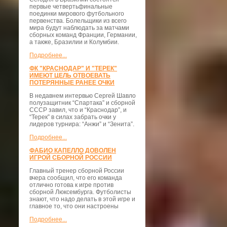
первые четвертьфинальные
поединки мирового футбольного
первенства. Болельщики из всего
мира будут наблюдать за матчами
сборных команд Франции, Германии,
а также, Бразилии и Колумбии.
Подробнее...
ФК "КРАСНОДАР" И "ТЕРЕК"
ИМЕЮТ ЦЕЛЬ ОТВОЕВАТЬ
ПОТЕРЯННЫЕ РАНЕЕ ОЧКИ
В недавнем интервью Сергей Шавло
полузащитник “Спартака” и сборной
СССР завил, что и “Краснодар”, и
“Терек” в силах забрать очки у
лидеров турнира: “Анжи” и “Зенита”.
Подробнее...
ФАБИО КАПЕЛЛО ДОВОЛЕН
ИГРОЙ СБОРНОЙ РОССИИ
Главный тренер сборной России
вчера сообщил, что его команда
отлично готова к игре против
сборной Люксембурга. Футболисты
знают, что надо делать в этой игре и
главное то, что они настроены
Подробнее...