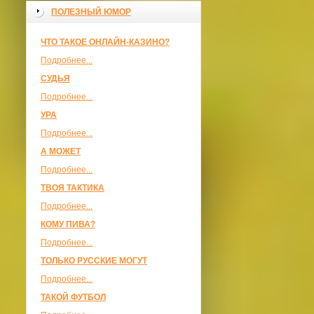
ПОЛЕЗНЫЙ ЮМОР
ЧТО ТАКОЕ ОНЛАЙН-КАЗИНО?
Подробнее...
СУДЬЯ
Подробнее...
УРА
Подробнее...
А МОЖЕТ
Подробнее...
ТВОЯ ТАКТИКА
Подробнее...
КОМУ ПИВА?
Подробнее...
ТОЛЬКО РУССКИЕ МОГУТ
Подробнее...
ТАКОЙ ФУТБОЛ